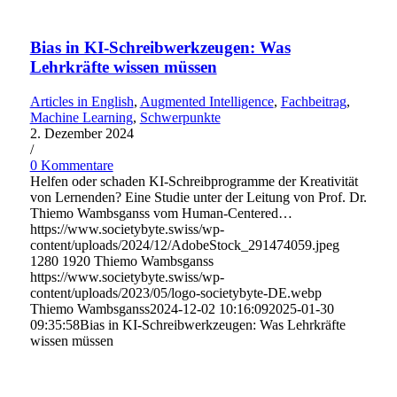
Bias in KI-Schreibwerkzeugen: Was
Lehrkräfte wissen müssen
Articles in English
,
Augmented Intelligence
,
Fachbeitrag
,
Machine Learning
,
Schwerpunkte
2. Dezember 2024
/
0 Kommentare
Helfen oder schaden KI-Schreibprogramme der Kreativität
von Lernenden? Eine Studie unter der Leitung von Prof. Dr.
Thiemo Wambsganss vom Human-Centered…
https://www.societybyte.swiss/wp-
content/uploads/2024/12/AdobeStock_291474059.jpeg
1280
1920
Thiemo Wambsganss
https://www.societybyte.swiss/wp-
content/uploads/2023/05/logo-societybyte-DE.webp
Thiemo Wambsganss
2024-12-02 10:16:09
2025-01-30
09:35:58
Bias in KI-Schreibwerkzeugen: Was Lehrkräfte
wissen müssen