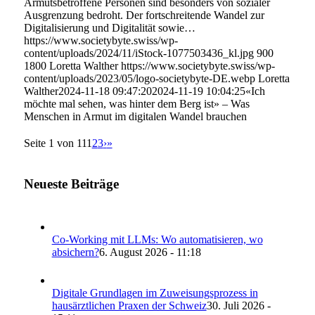
Armutsbetroffene Personen sind besonders von sozialer
Ausgrenzung bedroht. Der fortschreitende Wandel zur
Digitalisierung und Digitalität sowie…
https://www.societybyte.swiss/wp-
content/uploads/2024/11/iStock-1077503436_kl.jpg
900
1800
Loretta Walther
https://www.societybyte.swiss/wp-
content/uploads/2023/05/logo-societybyte-DE.webp
Loretta
Walther
2024-11-18 09:47:20
2024-11-19 10:04:25
«Ich
möchte mal sehen, was hinter dem Berg ist» – Was
Menschen in Armut im digitalen Wandel brauchen
Seite 1 von 11
1
2
3
›
»
Neueste Beiträge
Co-Working mit LLMs: Wo automatisieren, wo
absichern?
6. August 2026 - 11:18
Digitale Grundlagen im Zuweisungsprozess in
hausärztlichen Praxen der Schweiz
30. Juli 2026 -