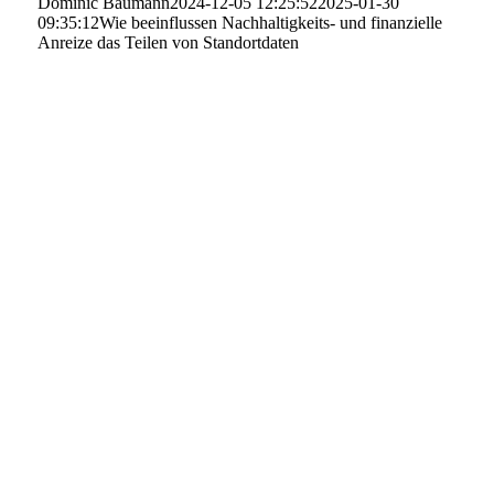
Dominic Baumann
2024-12-05 12:25:52
2025-01-30
09:35:12
Wie beeinflussen Nachhaltigkeits- und finanzielle
Anreize das Teilen von Standortdaten