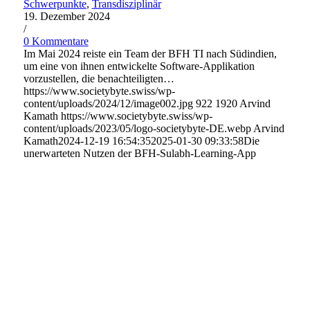
Schwerpunkte
,
Transdisziplinär
19. Dezember 2024
/
0 Kommentare
Im Mai 2024 reiste ein Team der BFH TI nach Südindien,
um eine von ihnen entwickelte Software-Applikation
vorzustellen, die benachteiligten…
https://www.societybyte.swiss/wp-
content/uploads/2024/12/image002.jpg
922
1920
Arvind
Kamath
https://www.societybyte.swiss/wp-
content/uploads/2023/05/logo-societybyte-DE.webp
Arvind
Kamath
2024-12-19 16:54:35
2025-01-30 09:33:58
Die
unerwarteten Nutzen der BFH-Sulabh-Learning-App