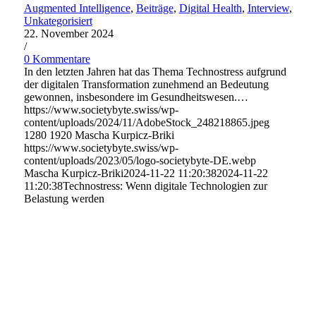
Augmented Intelligence
,
Beiträge
,
Digital Health
,
Interview
,
Unkategorisiert
22. November 2024
/
0 Kommentare
In den letzten Jahren hat das Thema Technostress aufgrund
der digitalen Transformation zunehmend an Bedeutung
gewonnen, insbesondere im Gesundheitswesen.…
https://www.societybyte.swiss/wp-
content/uploads/2024/11/AdobeStock_248218865.jpeg
1280
1920
Mascha Kurpicz-Briki
https://www.societybyte.swiss/wp-
content/uploads/2023/05/logo-societybyte-DE.webp
Mascha Kurpicz-Briki
2024-11-22 11:20:38
2024-11-22
11:20:38
Technostress: Wenn digitale Technologien zur
Belastung werden