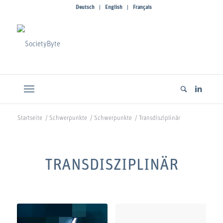
Deutsch
English
Français
Startseite
/
Schwerpunkte
/
Schwerpunkte
/
Transdisziplinär
TRANSDISZIPLINÄR