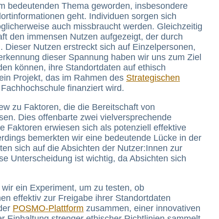
nem bedeutenden Thema geworden, insbesondere
rtinformationen geht. Individuen sorgen sich
glicherweise auch missbraucht werden. Gleichzeitig
haft den immensen Nutzen aufgezeigt, der durch
. Dieser Nutzen erstreckt sich auf Einzelpersonen,
nerkennung dieser Spannung haben wir uns zum Ziel
den können, ihre Standortdaten auf ethisch
– ein Projekt, das im Rahmen des
Strategischen
Fachhochschule finanziert wird.
w zu Faktoren, die die Bereitschaft von
sen. Dies offenbarte zwei vielversprechende
e Faktoren erwiesen sich als potenziell effektive
lerdings bemerkten wir eine bedeutende Lücke in der
ten sich auf die Absichten der Nutzer:Innen zur
se Unterscheidung ist wichtig, da Absichten sich
wir ein Experiment, um zu testen, ob
nen effektiv zur Freigabe ihrer Standortdaten
 der
POSMO-Plattform
zusammen, einer innovativen
r Einhaltung strenger ethischer Richtlinien sammelt.