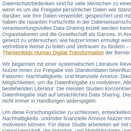
Datenschutzbedenken sind für viele Menschen zu ei
wenn es um die Freigabe persönlicher Daten wie Stando
darüber, wie ihre Daten verwendet, gespeichert und mö
haben die rasanten Fortschritte in der Datenwissensc
verantwortungsvolles Data-Sharing erzielt werden kann
Organisationen und die Gesellschaft als Ganzes. In A
gesetzt zu untersuchen, wie Nutzer:Innen ermutigt wer
vertretbare Weise zu teilen und Vertrauen zu fördern 
Themenfelds Human Digital Transformation
der Berner 
Wir begannen mit einer systematischen Literature Revie
Nutzer:Innen zur Freigabe von Standortdaten beeinflus
Faktoren: Nachhaltigkeits- und finanzielle Anreize. Dies
Möglichkeiten, um die Datenfreigabe zu motivieren. Al
bestehenden Literatur: Die meisten Studien konzentrier
Datenfreigabe statt auf tatsächliches Data Sharing. Die
nicht immer in Handlungen widerspigeln.
Um diese Forschungslücke zu schliessen, entwickelten 
Nachhaltigkeits- und/oder finanzielle Anreize Nutzer:In
motivieren können. Für diese Studie arbeiteten wir mit
Genossenschaft, die Standort- und Mobilitätsdaten unte