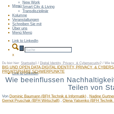
New Work
Menü
Menü
Smart City & Living
Transdisziplinär
Kolumne
Veranstaltungen
Schreiben Sie mit
Über uns
Menü
Menü
Link to LinkedIn
x
Du bist hier:
Startseite
1
/
Digital Identity, Privacy & Cybersecurity
2
/
Wie be
BIG UND OPEN DATA
,
DIGITAL IDENTITY, PRIVACY & CYBER
PRIVATSPHÄRE
,
SCHWERPUNKTE
Link to LinkedIn
Wie beeinflussen Nachhaltigkeit
Teilen von S
Von
Dominic Baumann (BFH Technik & Informatik)
,
Nadine Gurtner
Gernot Pruschak (BFH Wirtschaft)
,
Olena Yatsenko (BFH Technik &