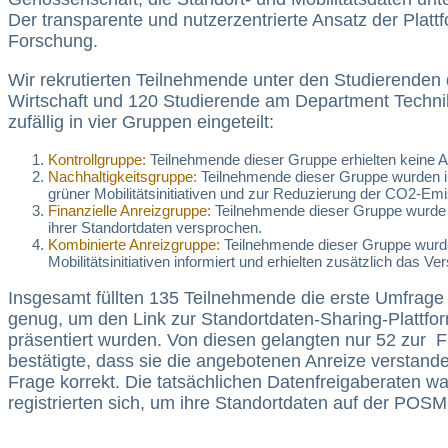
Der transparente und nutzerzentrierte Ansatz der Platt
Forschung.
Wir rekrutierten Teilnehmende unter den Studierende
Wirtschaft und 120 Studierende am Department Techni
zufällig in vier Gruppen eingeteilt:
Kontrollgruppe:
Teilnehmende dieser Gruppe erhielten keine An
Nachhaltigkeitsgruppe:
Teilnehmende dieser Gruppe wurden inf
grüner Mobilitätsinitiativen und zur Reduzierung der CO2-Em
Finanzielle Anreizgruppe:
Teilnehmende dieser Gruppe wurde 
ihrer Standortdaten versprochen.
Kombinierte Anreizgruppe:
Teilnehmende dieser Gruppe wurde
Mobilitätsinitiativen informiert und erhielten zusätzlich da
Insgesamt füllten 135 Teilnehmende die erste Umfrage 
genug, um den Link zur Standortdaten-Sharing-Plattfo
präsentiert wurden. Von diesen gelangten nur 52 zur Fr
bestätigte, dass sie die angebotenen Anreize verstand
Frage korrekt. Die tatsächlichen Datenfreigaberaten w
registrierten sich, um ihre Standortdaten auf der POSMO