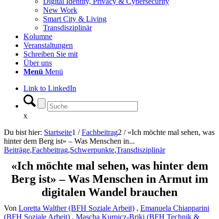
Digital Identity, Privacy & Cybersecurity
New Work
Smart City & Living
Transdisziplinär
Kolumne
Veranstaltungen
Schreiben Sie mit
Über uns
Menü
Menü
Link to LinkedIn
x
Du bist hier:
Startseite
1
/
Fachbeitrag
2
/
«Ich möchte mal sehen, was
hinter dem Berg ist» – Was Menschen in...
Beiträge
,
Fachbeitrag
,
Schwerpunkte
,
Transdisziplinär
«Ich möchte mal sehen, was hinter dem
Berg ist» – Was Menschen in Armut im
digitalen Wandel brauchen
Von
Loretta Walther (BFH Soziale Arbeit)
,
Emanuela Chiapparini
(BFH Soziale Arbeit)
,
Mascha Kurpicz-Briki (BFH Technik &