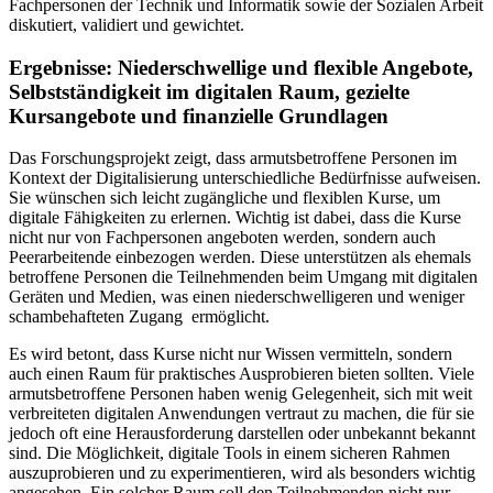
Fachpersonen der Technik und Informatik sowie der Sozialen Arbeit
diskutiert, validiert und gewichtet.
Ergebnisse: Niederschwellige und flexible Angebote,
Selbstständigkeit im digitalen Raum, gezielte
Kursangebote und finanzielle Grundlagen
Das Forschungsprojekt zeigt, dass armutsbetroffene Personen im
Kontext der Digitalisierung unterschiedliche Bedürfnisse aufweisen.
Sie wünschen sich leicht zugängliche und flexiblen Kurse, um
digitale Fähigkeiten zu erlernen. Wichtig ist dabei, dass die Kurse
nicht nur von Fachpersonen angeboten werden, sondern auch
Peerarbeitende einbezogen werden. Diese unterstützen als ehemals
betroffene Personen die Teilnehmenden beim Umgang mit digitalen
Geräten und Medien, was einen niederschwelligeren und weniger
schambehafteten Zugang ermöglicht.
Es wird betont, dass Kurse nicht nur Wissen vermitteln, sondern
auch einen Raum für praktisches Ausprobieren bieten sollten. Viele
armutsbetroffene Personen haben wenig Gelegenheit, sich mit weit
verbreiteten digitalen Anwendungen vertraut zu machen, die für sie
jedoch oft eine Herausforderung darstellen oder unbekannt bekannt
sind. Die Möglichkeit, digitale Tools in einem sicheren Rahmen
auszuprobieren und zu experimentieren, wird als besonders wichtig
angesehen. Ein solcher Raum soll den Teilnehmenden nicht nur