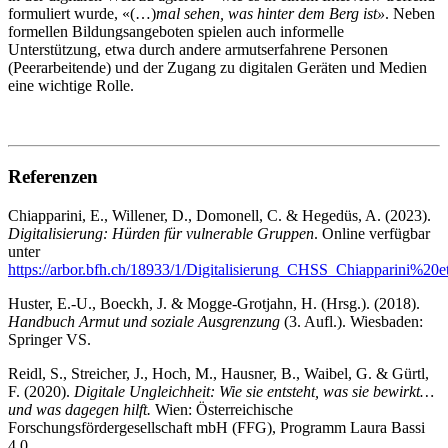
formuliert wurde, «(…)
mal sehen, was hinter dem Berg ist»
. Neben
formellen Bildungsangeboten spielen auch informelle
Unterstützung, etwa durch andere armutserfahrene Personen
(Peerarbeitende) und der Zugang zu digitalen Geräten und Medien
eine wichtige Rolle.
Referenzen
Chiapparini, E., Willener, D., Domonell, C. & Hegedüs, A. (2023).
Digitalisierung: Hürden für vulnerable Gruppen
. Online verfügbar
unter
https://arbor.bfh.ch/18933/1/Digitalisierung_CHSS_Chiapparini%20
Huster, E.-U., Boeckh, J. & Mogge-Grotjahn, H. (Hrsg.). (2018).
Handbuch Armut und soziale Ausgrenzung
(3. Aufl.). Wiesbaden:
Springer VS.
Reidl, S., Streicher, J., Hoch, M., Hausner, B., Waibel, G. & Gürtl,
F. (2020).
Digitale Ungleichheit: Wie sie entsteht, was sie bewirkt…
und was dagegen hilft.
Wien: Österreichische
Forschungsfördergesellschaft mbH (FFG), Programm Laura Bassi
4.0.