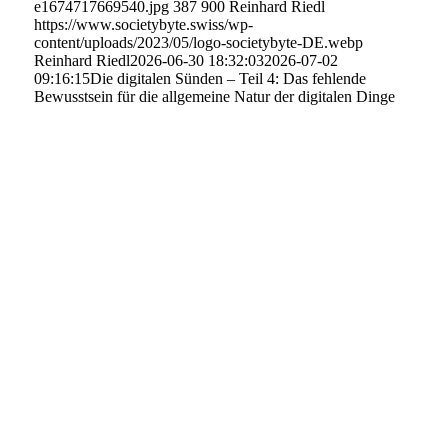
e1674717669540.jpg
387
900
Reinhard Riedl
https://www.societybyte.swiss/wp-
content/uploads/2023/05/logo-societybyte-DE.webp
Reinhard Riedl
2026-06-30 18:32:03
2026-07-02
09:16:15
Die digitalen Sünden – Teil 4: Das fehlende
Bewusstsein für die allgemeine Natur der digitalen Dinge