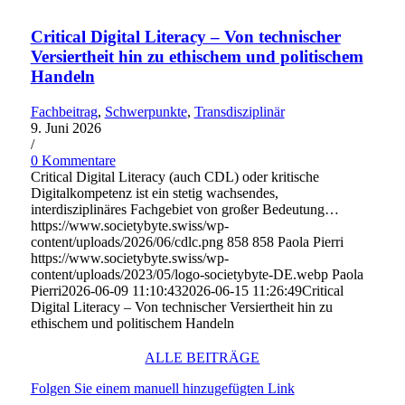
Critical Digital Literacy – Von technischer
Versiertheit hin zu ethischem und politischem
Handeln
Fachbeitrag
,
Schwerpunkte
,
Transdisziplinär
9. Juni 2026
/
0 Kommentare
Critical Digital Literacy (auch CDL) oder kritische
Digitalkompetenz ist ein stetig wachsendes,
interdisziplinäres Fachgebiet von großer Bedeutung…
https://www.societybyte.swiss/wp-
content/uploads/2026/06/cdlc.png
858
858
Paola Pierri
https://www.societybyte.swiss/wp-
content/uploads/2023/05/logo-societybyte-DE.webp
Paola
Pierri
2026-06-09 11:10:43
2026-06-15 11:26:49
Critical
Digital Literacy – Von technischer Versiertheit hin zu
ethischem und politischem Handeln
ALLE BEITRÄGE
Folgen Sie einem manuell hinzugefügten Link