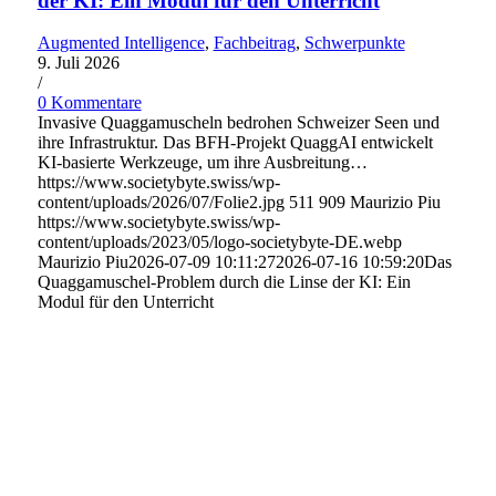
der KI: Ein Modul für den Unterricht
Augmented Intelligence
,
Fachbeitrag
,
Schwerpunkte
9. Juli 2026
/
0 Kommentare
Invasive Quaggamuscheln bedrohen Schweizer Seen und
ihre Infrastruktur. Das BFH-Projekt QuaggAI entwickelt
KI-basierte Werkzeuge, um ihre Ausbreitung…
https://www.societybyte.swiss/wp-
content/uploads/2026/07/Folie2.jpg
511
909
Maurizio Piu
https://www.societybyte.swiss/wp-
content/uploads/2023/05/logo-societybyte-DE.webp
Maurizio Piu
2026-07-09 10:11:27
2026-07-16 10:59:20
Das
Quaggamuschel-Problem durch die Linse der KI: Ein
Modul für den Unterricht