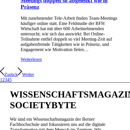
Meetings doppelt so abgelenkt wie in
Präsenz
Mit zunehmender Tele-Arbeit finden Team-Meetings
häufiger online statt. Eine Feldstudie der BFH
Wirtschaft hat mit über 600 Arbeitnehmenden
untersucht, wie sich das auswirkt: Bei Online-
Teilnahme entfiel doppelt so viel Meeting-Zeit auf
aufgabenfremde Tätigkeiten wie in Präsenz, und
Engagement wie Motivation fielen…
Weiterlesen
Zurück
Weiter
1
2
3
4
5
WISSENSCHAFTSMAGAZI
SOCIETYBYTE
Wir sind ein Wissenschaftsmagazin der Berner
Fachhochschule und fokussieren uns auf die digitale
Transformation mit dem Mensch im Zentrum. Wir