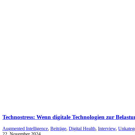
Technostress: Wenn digitale Technologien zur Belast
Augmented Intelligence
,
Beiträge
,
Digital Health
,
Interview
,
Unkatego
22. November 2024