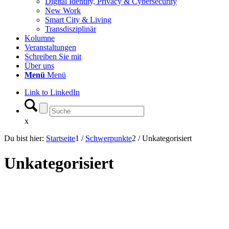
Digital Identity, Privacy & Cybersecurity
New Work
Smart City & Living
Transdisziplinär
Kolumne
Veranstaltungen
Schreiben Sie mit
Über uns
Menü
Menü
Link to LinkedIn
x
Du bist hier:
Startseite
1
/
Schwerpunkte
2
/
Unkategorisiert
Unkategorisiert