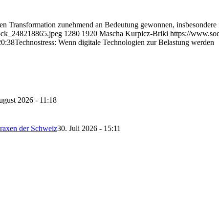
gitalen Transformation zunehmend an Bedeutung gewonnen, insbesonde
tock_248218865.jpeg
1280
1920
Mascha Kurpicz-Briki
https://www.soc
20:38
Technostress: Wenn digitale Technologien zur Belastung werden
ugust 2026 - 11:18
Praxen der Schweiz
30. Juli 2026 - 15:11