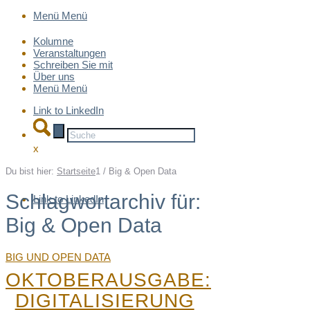
Menü
Menü
Kolumne
Veranstaltungen
Schreiben Sie mit
Über uns
Menü
Menü
Link to LinkedIn
x
Du bist hier:
Startseite
1
/
Big & Open Data
Schlagwortarchiv für:
Link to LinkedIn
Big & Open Data
BIG UND OPEN DATA
OKTOBERAUSGABE:
DIGITALISIERUNG