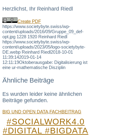
Herzlichst, Ihr Reinhard Riedl
Create PDF
https://www.societybyte.swiss/wp-
content/uploads/2016/09/Gruppe_09_def-
opt.jpg
1228
1920
Reinhard Riedl
https://www.societybyte.swiss/wp-
content/uploads/2023/05/logo-societybyte-
DE.webp
Reinhard Riedl
2018-10-01
11:39:14
2019-01-14
12:11:19
Oktoberausgabe: Digitalisierung ist
eine ur-mathematische Disziplin
Ähnliche Beiträge
Es wurden leider keine ähnlichen
Beiträge gefunden.
BIG UND OPEN DATA
,
FACHBEITRAG
#SOCIALWORK4.0
#DIGITAL #BIGDATA