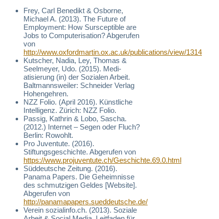
Frey, Carl Benedikt & Osborne,
Michael A. (2013). The Future of
Employment: How Sursceptible are
Jobs to Computerisation? Abgerufen
von
http://www.oxfordmartin.ox.ac.uk/publications/view/1314
Kutscher, Nadia, Ley, Thomas &
Seelmeyer, Udo. (2015). Medi-
atisierung (in) der Sozialen Arbeit.
Baltmannsweiler: Schneider Verlag
Hohengehren.
NZZ Folio. (April 2016). Künstliche
Intelligenz. Zürich: NZZ Folio.
Passig, Kathrin & Lobo, Sascha.
(2012.) Internet – Segen oder Fluch?
Berlin: Rowohlt.
Pro Juventute. (2016).
Stiftungsgeschichte. Abgerufen von
https://www.projuventute.ch/Geschichte.69.0.html
Süddeutsche Zeitung. (2016).
Panama Papers. Die Geheimnisse
des schmutzigen Geldes [Website].
Abgerufen von
http://panamapapers.sueddeutsche.de/
Verein sozialinfo.ch. (2013). Soziale
Arbeit & Social Media. Leitfaden für