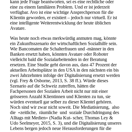
kann jede Frage beantworten, sei es eine rechtliche oder
eine zu einem familiären Problem. Und er ist jederzeit
verfügbar. Avo ist eine wichtige Ansprechperson für die
Klientin geworden, er existiert – jedoch nur virtuell. Er ist
eine intelligente Weiterentwicklung der heute üblichen
Avatare.
Was heute noch etwas merkwürdig anmuten mag, könnte
ein Zukunftsszenario der wirtschaftlichen Sozialhilfe sein.
Wie Bancomaten die Schalterfrauen und -männer in den
Banken ersetzt haben, könnten Avatare oder Roboter
vielleicht bald die Sozialarbeitenden in der Beratung
ersetzen. Eine Studie geht davon aus, dass 47 Prozent der
aktuellen Arbeitsplätze in den USA in den nächsten ein bis
zwei Jahrzehnten infolge der Digitalisierung ersetzt werden
(vgl. Frey & Osborne, 2013, S. 38 ff.). Würde dieses
Szenario auf die Schweiz zutreffen, hätten die
Fachpersonen der Sozialen Arbeit nicht nur mit einer
grösseren Anzahl Klientinnen und Klienten zu tun, sie
würden eventuell gar selber zu dieser Klientel gehören.
Noch sind wir zwar nicht soweit. Die Mediatisierung, also
die «zeitliche, räumliche und soziale Durchdringung des
Alltags mit Medien» (Nadia Kut- scher, Thomas Ley &
Udo Seelmeyer, 2015, S. 3), und die Digitalisierung unseres
Lebens bergen jedoch neue Herausforderungen für die