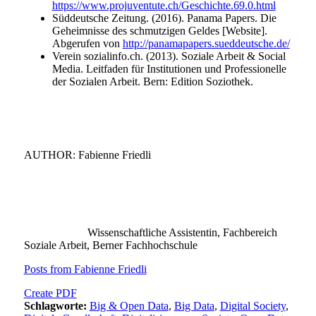
https://www.projuventute.ch/Geschichte.69.0.html
Süddeutsche Zeitung. (2016). Panama Papers. Die
Geheimnisse des schmutzigen Geldes [Website].
Abgerufen von
http://panamapapers.sueddeutsche.de/
Verein sozialinfo.ch. (2013). Soziale Arbeit & Social
Media. Leitfaden für Institutionen und Professionelle
der Sozialen Arbeit. Bern: Edition Soziothek.
AUTHOR: Fabienne Friedli
Wissenschaftliche Assistentin, Fachbereich
Soziale Arbeit, Berner Fachhochschule
Posts from Fabienne Friedli
Create PDF
Schlagworte:
Big & Open Data
,
Big Data
,
Digital Society
,