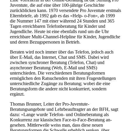
Juventute, die auf eine über 100-jährige Geschichte
zurückblicken kann. 1970 versendete Pro Juventute erstmals
Elternbriefe, ab 1992 gab es das «Help- o-Fon», ab 1999
die Nummer 147 mit einer während 24 Stunden und 365
Tagen erreichbaren Telefonberatung für Kinder und
Jugendliche. Heute ist eine ebenfalls rund um die Uhr
erreichbare Multi-Channel-Helpline für Kinder, Jugendliche
und deren Bezugspersonen in Betrieb.
Beraten wird noch immer über das Telefon, jedoch auch
über E-Mail, das Internet, Chat und SMS. Dabei wird
zwischen synchroner Beratung (Telefon, Chat) und
asynchroner Beratung (Web, E-Mail und SMS)
unterschieden. Die verschiedenen Beratungsformen
ermöglichen den Ratsuchenden mit ihren Fragestellungen
unterschiedliche Zugänge zu Beratung; wobei die eine
Beratungsform die andere nicht konkurriert, sondern
ergänzt.
Thomas Brunner, Leiter der Pro-Juventute-
Beratungsangebote und Lehrbeauftragter an der BFH, sagt
dazu: «Lange wurde Telefon- und Onlineberatung als
Konkurrenz zur klassischen Face-to-Face-Beratung an-
gesehen. Mittlerweile weiss man, dass diese neuen
Beratungsformen die Schwelle erheblich senken, über