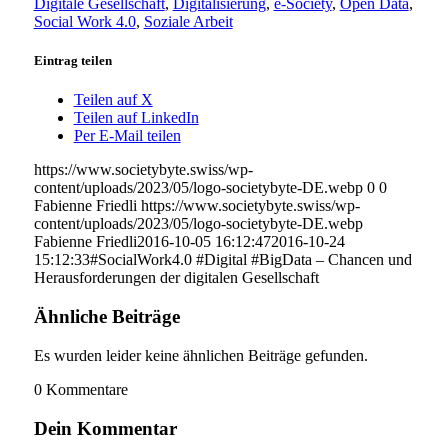
Digitale Gesellschaft
,
Digitalisierung
,
e-Society
,
Open Data
,
Social Work 4.0
,
Soziale Arbeit
Eintrag teilen
Teilen auf X
Teilen auf LinkedIn
Per E-Mail teilen
https://www.societybyte.swiss/wp-
content/uploads/2023/05/logo-societybyte-DE.webp
0
0
Fabienne Friedli
https://www.societybyte.swiss/wp-
content/uploads/2023/05/logo-societybyte-DE.webp
Fabienne Friedli
2016-10-05 16:12:47
2016-10-24
15:12:33
#SocialWork4.0 #Digital #BigData – Chancen und
Herausforderungen der digitalen Gesellschaft
Ähnliche Beiträge
Es wurden leider keine ähnlichen Beiträge gefunden.
0
Kommentare
Dein Kommentar