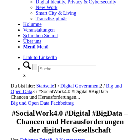
Digital Identity, Privacy & Cybersecurity
New Work
Smart City & Living
Transdisziplinär
Kolumne
Veranstaltungen
Schreiben Sie mit
Über uns
Menü
Menü
Link to LinkedIn
x
Du bist hier:
Startseite
1
/
Digital Government
2
/
Big und
Open Data
3
/
#SocialWork4.0 #Digital #BigData –
Chancen und Herausforderungen...
Big und Open Data
,
Fachbeitrag
#SocialWork4.0 #Digital #BigData –
Chancen und Herausforderungen
der digitalen Gesellschaft