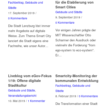
für die Etablierung von
Fachbeitrag
,
Gebäude und
Smart Cities
Städte
Gebäude und Städte
17. September 2019
/
9. September 2019
/
0 Kommentare
0 Kommentare
Die Stadt Lenzburg löst immer
Vor einigen Jahren prägte der
mehr Angebote auf digitale
MIT Wissenschaftler Otto
Weise. Zum Thema Smart City
Scharmer den Ausdruck oder
lanciert die Stadt eigens eine
vielmehr die Forderung "from
Fachreihe, wie unser Autor…
ego-system to eco-system".
Er…
Liveblog vom eGov-Fokus
Smartcity-Monitoring der
1/19: Offene digitale
kommunalen Entwicklung
Stadtkultur
Fachbeitrag
,
Gebäude und
Gebäude und Städte
,
Städte
Veranstaltungsbericht
8. Februar 2019
/
0 Kommentare
10. Mai 2019
/
1 Kommentar
Die Transformation einer Stadt