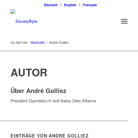
Deutsch
English
Français
Du bist hier:
Startseite
/
André Golliez
AUTOR
Über
André Golliez
President Opendata.ch and Swiss Data Alliance
EINTRÄGE VON ANDRÉ GOLLIEZ