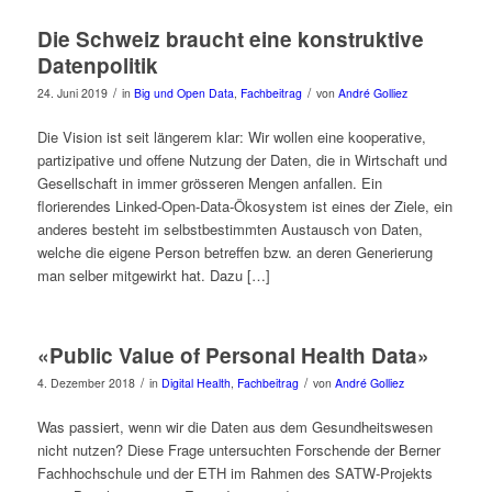
Die Schweiz braucht eine konstruktive
Datenpolitik
/
/
24. Juni 2019
in
Big und Open Data
,
Fachbeitrag
von
André Golliez
Die Vision ist seit längerem klar: Wir wollen eine kooperative,
partizipative und offene Nutzung der Daten, die in Wirtschaft und
Gesellschaft in immer grösseren Mengen anfallen. Ein
florierendes Linked-Open-Data-Ökosystem ist eines der Ziele, ein
anderes besteht im selbstbestimmten Austausch von Daten,
welche die eigene Person betreffen bzw. an deren Generierung
man selber mitgewirkt hat. Dazu […]
«Public Value of Personal Health Data»
/
/
4. Dezember 2018
in
Digital Health
,
Fachbeitrag
von
André Golliez
Was passiert, wenn wir die Daten aus dem Gesundheitswesen
nicht nutzen? Diese Frage untersuchten Forschende der Berner
Fachhochschule und der ETH im Rahmen des SATW-Projekts