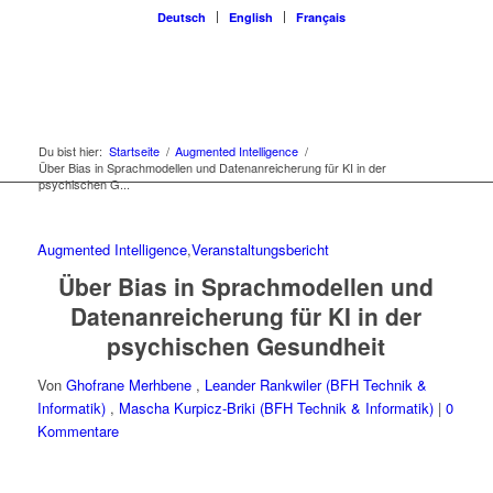
Deutsch
English
Français
Du bist hier:
Startseite
/
Augmented Intelligence
/
Über Bias in Sprachmodellen und Datenanreicherung für KI in der
psychischen G...
Augmented Intelligence
,
Veranstaltungsbericht
Über Bias in Sprachmodellen und
Datenanreicherung für KI in der
psychischen Gesundheit
Von
Ghofrane Merhbene
,
Leander Rankwiler (BFH Technik &
Informatik)
,
Mascha Kurpicz-Briki (BFH Technik & Informatik)
|
0
Kommentare