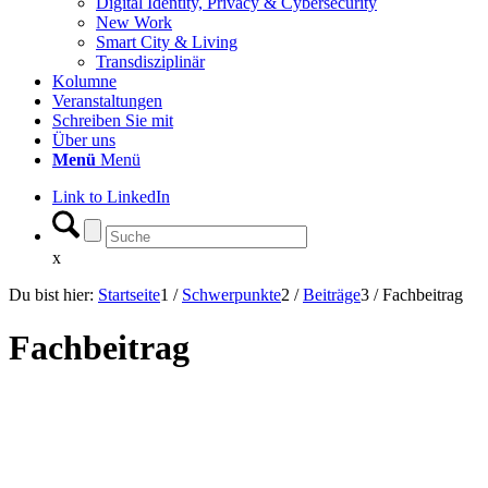
Digital Identity, Privacy & Cybersecurity
New Work
Smart City & Living
Transdisziplinär
Kolumne
Veranstaltungen
Schreiben Sie mit
Über uns
Menü
Menü
Link to LinkedIn
x
Du bist hier:
Startseite
1
/
Schwerpunkte
2
/
Beiträge
3
/
Fachbeitrag
Fachbeitrag