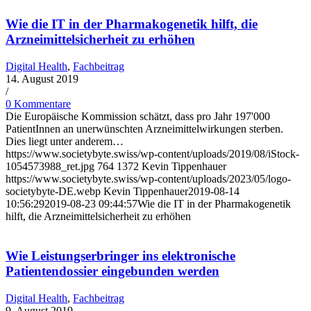
Wie die IT in der Pharmakogenetik hilft, die
Arzneimittelsicherheit zu erhöhen
Digital Health
,
Fachbeitrag
14. August 2019
/
0 Kommentare
Die Europäische Kommission schätzt, dass pro Jahr 197'000
PatientInnen an unerwünschten Arzneimittelwirkungen sterben.
Dies liegt unter anderem…
https://www.societybyte.swiss/wp-content/uploads/2019/08/iStock-
1054573988_ret.jpg
764
1372
Kevin Tippenhauer
https://www.societybyte.swiss/wp-content/uploads/2023/05/logo-
societybyte-DE.webp
Kevin Tippenhauer
2019-08-14
10:56:29
2019-08-23 09:44:57
Wie die IT in der Pharmakogenetik
hilft, die Arzneimittelsicherheit zu erhöhen
Wie Leistungserbringer ins elektronische
Patientendossier eingebunden werden
Digital Health
,
Fachbeitrag
9. August 2019