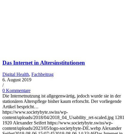
Das Internet in Altersinstitutionen
Digital Health
,
Fachbeitrag
6. August 2019
/
0 Kommentare
Die Internetnutzung ist allgegenwärtig, jedoch wurde sie in der
stationären Alterspflege bisher kaum erforscht. Der vorliegende
Artikel bespricht…
https://www.societybyte.swiss/wp-
content/uploads/2018/04/2018_04_Usability_ret-scaled.jpg
1281
1920
Alexander Seifert
https://www.societybyte.swiss/wp-
content/uploads/2023/05/logo-societybyte-DE.webp
Alexander
Seifert
2019-08-06 15:07:45
2019-08-06 14:33:46
Das Internet in