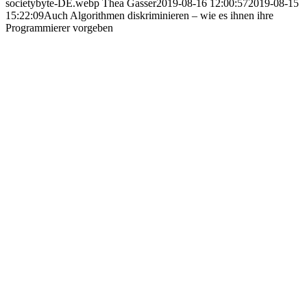
societybyte-DE.webp
Thea Gasser
2019-08-16 12:00:57
2019-08-15
15:22:09
Auch Algorithmen diskriminieren – wie es ihnen ihre
Programmierer vorgeben