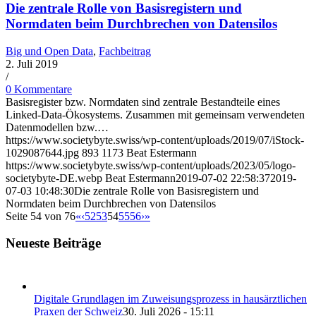
Die zentrale Rolle von Basisregistern und
Normdaten beim Durchbrechen von Datensilos
Big und Open Data
,
Fachbeitrag
2. Juli 2019
/
0 Kommentare
Basisregister bzw. Normdaten sind zentrale Bestandteile eines
Linked-Data-Ökosystems. Zusammen mit gemeinsam verwendeten
Datenmodellen bzw.…
https://www.societybyte.swiss/wp-content/uploads/2019/07/iStock-
1029087644.jpg
893
1173
Beat Estermann
https://www.societybyte.swiss/wp-content/uploads/2023/05/logo-
societybyte-DE.webp
Beat Estermann
2019-07-02 22:58:37
2019-
07-03 10:48:30
Die zentrale Rolle von Basisregistern und
Normdaten beim Durchbrechen von Datensilos
Seite 54 von 76
«
‹
52
53
54
55
56
›
»
Neueste Beiträge
Digitale Grundlagen im Zuweisungsprozess in hausärztlichen
Praxen der Schweiz
30. Juli 2026 - 15:11