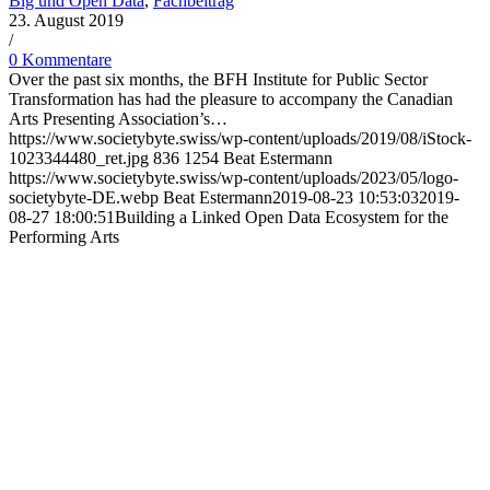
Big und Open Data
,
Fachbeitrag
23. August 2019
/
0 Kommentare
Over the past six months, the BFH Institute for Public Sector
Transformation has had the pleasure to accompany the Canadian
Arts Presenting Association’s…
https://www.societybyte.swiss/wp-content/uploads/2019/08/iStock-
1023344480_ret.jpg
836
1254
Beat Estermann
https://www.societybyte.swiss/wp-content/uploads/2023/05/logo-
societybyte-DE.webp
Beat Estermann
2019-08-23 10:53:03
2019-
08-27 18:00:51
Building a Linked Open Data Ecosystem for the
Performing Arts