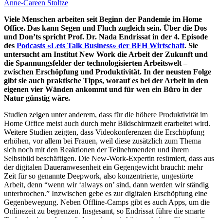
Anne-Careen Stoltze
Viele Menschen arbeiten seit Beginn der Pandemie im Home
Office. Das kann Segen und Fluch zugleich sein. Über die Dos
und Don’ts spricht Prof. Dr. Nada Endrissat in der 4. Episode
des
Podcasts «Lets Talk Business» der BFH Wirtschaft
.
Sie
untersucht am Institut New Work die Arbeit der Zukunft und
die Spannungsfelder der technologisierten Arbeitswelt –
zwischen Erschöpfung und Produktivität. In der neusten Folge
gibt sie auch praktische Tipps, worauf es bei der Arbeit in den
eigenen vier Wänden ankommt und für wen ein Büro in der
Natur günstig wäre.
Studien zeigen unter anderem, dass für die höhere Produktivität im
Home Office meist auch durch mehr Bildschirmzeit erarbeitet wird.
Weitere Studien zeigten, dass Videokonferenzen die Erschöpfung
erhöhen, vor allem bei Frauen, weil diese zusätzlich zum Thema
sich noch mit den Reaktionen der Teilnehmenden und ihrem
Selbstbild beschäftigen. Die New-Work-Expertin resümiert, dass aus
der digitalen Daueranwesenheit ein Gegengewicht braucht: mehr
Zeit für so genannte Deepwork, also konzentrierte, ungestörte
Arbeit, denn “wenn wir ‘always on’ sind, dann werden wir ständig
unterbrochen.” Inzwischen gebe es zur digitalen Erschöpfung eine
Gegenbewegung. Neben Offline-Camps gibt es auch Apps, um die
Onlinezeit zu begrenzen. Insgesamt, so Endrissat führe die smarte