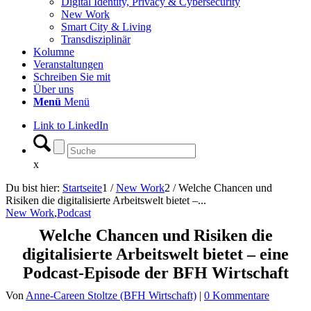
Digital Identity, Privacy & Cybersecurity
New Work
Smart City & Living
Transdisziplinär
Kolumne
Veranstaltungen
Schreiben Sie mit
Über uns
Menü
Menü
Link to LinkedIn
x
Du bist hier:
Startseite
1
/
New Work
2
/
Welche Chancen und
Risiken die digitalisierte Arbeitswelt bietet –...
New Work
,
Podcast
Welche Chancen und Risiken die
digitalisierte Arbeitswelt bietet – eine
Podcast-Episode der BFH Wirtschaft
Von
Anne-Careen Stoltze (BFH Wirtschaft)
|
0 Kommentare