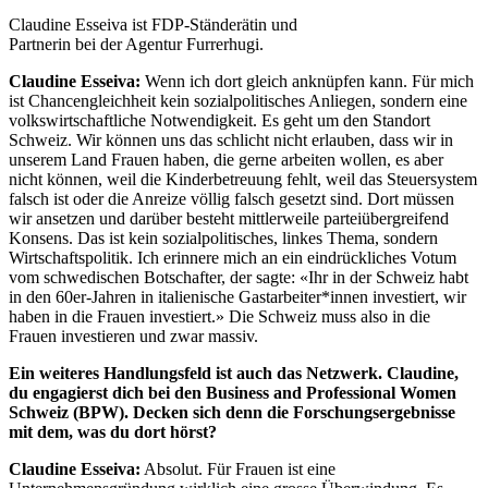
Claudine Esseiva ist FDP-Ständerätin und
Partnerin bei der Agentur Furrerhugi.
Claudine Esseiva:
Wenn ich dort gleich anknüpfen kann. Für mich
ist Chancengleichheit kein sozialpolitisches Anliegen, sondern eine
volkswirtschaftliche Notwendigkeit. Es geht um den Standort
Schweiz. Wir können uns das schlicht nicht erlauben, dass wir in
unserem Land Frauen haben, die gerne arbeiten wollen, es aber
nicht können, weil die Kinderbetreuung fehlt, weil das Steuersystem
falsch ist oder die Anreize völlig falsch gesetzt sind. Dort müssen
wir ansetzen und darüber besteht mittlerweile parteiübergreifend
Konsens. Das ist kein sozialpolitisches, linkes Thema, sondern
Wirtschaftspolitik. Ich erinnere mich an ein eindrückliches Votum
vom schwedischen Botschafter, der sagte: «Ihr in der Schweiz habt
in den 60er-Jahren in italienische Gastarbeiter*innen investiert, wir
haben in die Frauen investiert.» Die Schweiz muss also in die
Frauen investieren und zwar massiv.
Ein weiteres Handlungsfeld ist auch das Netzwerk. Claudine,
du engagierst dich bei den Business and Professional Women
Schweiz (BPW). Decken sich denn die Forschungsergebnisse
mit dem, was du dort hörst?
Claudine Esseiva:
Absolut. Für Frauen ist eine