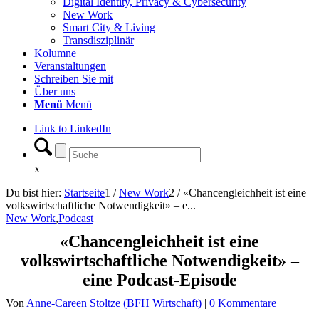
Digital Identity, Privacy & Cybersecurity
New Work
Smart City & Living
Transdisziplinär
Kolumne
Veranstaltungen
Schreiben Sie mit
Über uns
Menü
Menü
Link to LinkedIn
x
Du bist hier:
Startseite
1
/
New Work
2
/
«Chancengleichheit ist eine
volkswirtschaftliche Notwendigkeit» – e...
New Work
,
Podcast
«Chancengleichheit ist eine
volkswirtschaftliche Notwendigkeit» –
eine Podcast-Episode
Von
Anne-Careen Stoltze (BFH Wirtschaft)
|
0 Kommentare