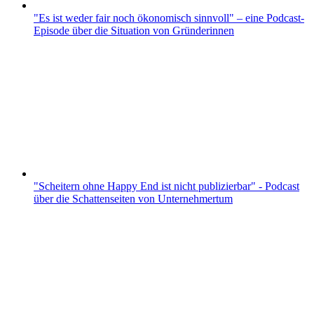
"Es ist weder fair noch ökonomisch sinnvoll" – eine Podcast-
Episode über die Situation von Gründerinnen
"Scheitern ohne Happy End ist nicht publizierbar" - Podcast
über die Schattenseiten von Unternehmertum