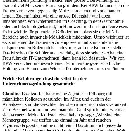
Unternehmensgründung wirklich eine grosse Überwindung. Es
braucht viel Mut, seine Firma zu gründen. Bei BPW können sich die
Frauen vernetzen, gegenseitig Mut zusprechen und voneinander
lernen. Zudem haben wir eine grosse Diversität: wir haben
Inhaberinnen von Unternehmen im Coaching, in der Gastronomie
oder auch technologiebasiert, im Handwerk und im Ingenieurwesen.
Es ist wichtig für potenzielle Gründerinnen, dass sie die MINT-
Bereiche auch immer als Möglichkeit mitdenken. Umso wichtiger ist
es, zum einen die Frauen da zu empowern und zum andern die
entsprechenden Rolemodels nach vorne, auf eine Bühne zu stellen.
Das ist schon für Schülerinnen wichtig, dass sie sehen: «Aha, eine
Frau führt ein IT-Unternehmen, dann kann ich das auch». Wir von
BPW versuchen in diesen kleinen Schritten die gesellschaftliche
Haltung von Frauen zum Wirtschaftsunternehmertum zu verändern.
Welche Erfahrungen hast du selbst bei der
Unternehmensgründung gesammelt?
Claudine Esseiva:
Ich habe meine Agentur in Fribourg mit
männlichen Kollegen gegründet. Im Alltag und auch in der
Arbeitswelt sind die Geschlechterrollen immer noch stark verankert.
Zum Beispiel warum und wie man über Geld spricht oder wie man
sich vernetzt. Meine Kollegen etwa haben gesagt: „Wir sind eine
Männergruppe, wir treffen uns einmal im Jahr und rauchen
Zigarren, da passt Claudine nicht rein”. Das stimmt, ich passe da
nicht rein. Aber genau diese Codes der alten, rein männlichen Welt