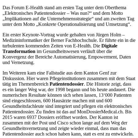
Das Forum E-Health stand am ersten Tag unter dem Oberthema
„Elektronisches Patientendossier – Was nun?“ und dem Motto
„Implikationen auf die Unternehmensstrategie“ und am zweiten Tag
unter dem Motto „Konkrete Operationalisierung und Umsetzung“.
Ein erster Keynote-Vortrag wurde gehalten von Jürgen Holm –
Medizininformatiker der Berner Fachhochschule. Er führte ein in die
turbulenten kommenden Zeiten von E-Health. Die
Digitale
Transformation
im Gesundheitswesen verläuft über die
Konvergenz der Bereiche Automatisierung, Empowerment, Daten
und Vernetzung.
Im Weiteren kam eine Fallstudie aus dem Kanton Genf zur
Diskussion. Hier waren Pflegeinstitutionen zusammen mit dem Staat
tätig im Themenbereich
Patientendossier
. Die Historie zeigt, dass
es ein langer Weg war, der 1998 begann und bis heute andauert. Die
numerischen Resultate können sich sehen lassen, 13‘000 Patienten
sind eingeschlossen, 600 Hausärzte machen mit und 600
Gesundheitsfachleute sind integriert und pflegen ein elektronisches
Patientendossier. Zu finden ist das auf MonDossierMedical.ch. Bis
2015 waren 6937 Dossiers eröffnet worden. Der Kanton ist
zusammen mit der Post und Cisco schon lange auf dem Weg der
Gesundheitsvernetzung und zeigte wieder einmal, dass man das
Patientendossier auch schon haben kann, statt es erst zu entwickeln.