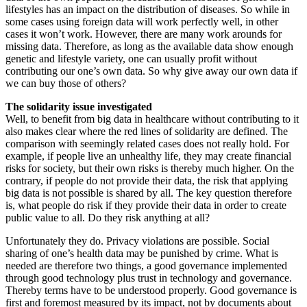
lifestyles has an impact on the distribution of diseases. So while in
some cases using foreign data will work perfectly well, in other
cases it won’t work. However, there are many work arounds for
missing data. Therefore, as long as the available data show enough
genetic and lifestyle variety, one can usually profit without
contributing our one’s own data. So why give away our own data if
we can buy those of others?
The solidarity issue investigated
Well, to benefit from big data in healthcare without contributing to it
also makes clear where the red lines of solidarity are defined. The
comparison with seemingly related cases does not really hold. For
example, if people live an unhealthy life, they may create financial
risks for society, but their own risks is thereby much higher. On the
contrary, if people do not provide their data, the risk that applying
big data is not possible is shared by all. The key question therefore
is, what people do risk if they provide their data in order to create
public value to all. Do they risk anything at all?
Unfortunately they do. Privacy violations are possible. Social
sharing of one’s health data may be punished by crime. What is
needed are therefore two things, a good governance implemented
through good technology plus trust in technology and governance.
Thereby terms have to be understood properly. Good governance is
first and foremost measured by its impact, not by documents about