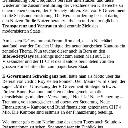
Bereitstellung von Ubiquitous Services unterstützen und diese
wiederum die Zusammenführung der verschiedenen E-Bereiche zu
einem neuen Ganzen, der E-Society führen. Ziel von E-Government
ist die Staatsmodernisierung. Die Herausforderung besteht darin,
den Nutzen für die Nutzer herauszuarbeiten und zu ermöglichen.
Transparenz und Vertrauen
sind zentrale Ziele des
modernisierten Staats.
Am letzten E-Government-Forum Romand, das in Neuchâtel
stattfand, war der Guichet Unique des neuenburgischen Kantons ein
zentrales Thema. Nun tauchte dieser auch in Bern an den
InfoSocietyDays
(allerdings nicht zum ersten Mal) auf. Der
Vizekanzler und der IT-Chef des Kantons berichteten von den
grossen Fortschritten hin zum papierlosen Staat.
E-Government Schweiz ganz neu
, hätte man als Motto über das
Referat von Cedric Roy stellen können. Ueli Maurer wird zitiert, der
sagte: „Mit der Umsetzung der E-Goverment-Strategie Schweiz
fördern Bund, Kantone und Gemeinden gemeinsam die
dienstleistungsorientierte Verwaltung.“ Neu? Ja! Neue Steuerung –
Trennung von strategischer und operativer Steuerung. Neue
Finanzierung – Kantone und Bund finanzieren gemeinsam CHF 4
Mio. Die Kantone sind erstmals an der Finan­zie­rung beteiligt.
Wie immer gab es am Nachmittag des ersten Tages auch Solution-
Präsentationen zu sehen. Spannend war ein Einblick ins