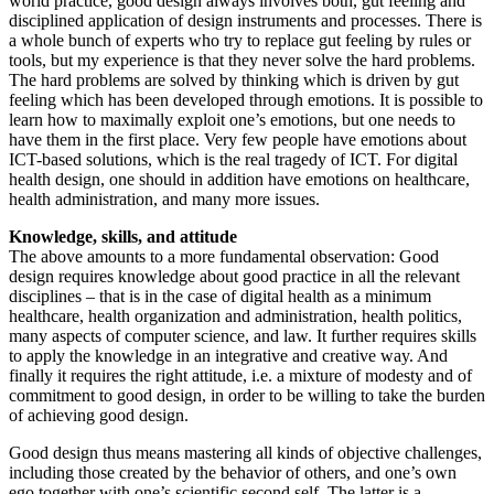
world practice, good design always involves both, gut feeling and
disciplined application of design instruments and processes. There is
a whole bunch of experts who try to replace gut feeling by rules or
tools, but my experience is that they never solve the hard problems.
The hard problems are solved by thinking which is driven by gut
feeling which has been developed through emotions. It is possible to
learn how to maximally exploit one’s emotions, but one needs to
have them in the first place. Very few people have emotions about
ICT-based solutions, which is the real tragedy of ICT. For digital
health design, one should in addition have emotions on healthcare,
health administration, and many more issues.
Knowledge, skills, and attitude
The above amounts to a more fundamental observation: Good
design requires knowledge about good practice in all the relevant
disciplines – that is in the case of digital health as a minimum
healthcare, health organization and administration, health politics,
many aspects of computer science, and law. It further requires skills
to apply the knowledge in an integrative and creative way. And
finally it requires the right attitude, i.e. a mixture of modesty and of
commitment to good design, in order to be willing to take the burden
of achieving good design.
Good design thus means mastering all kinds of objective challenges,
including those created by the behavior of others, and one’s own
ego together with one’s scientific second self. The latter is a