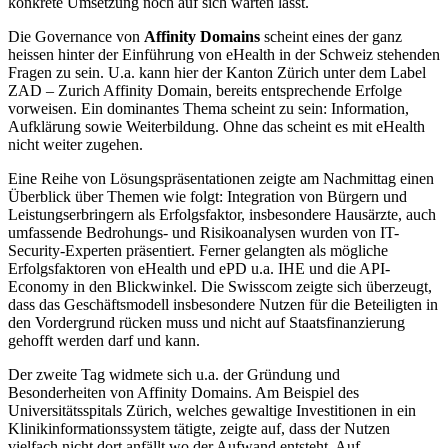
konkrete Umsetzung noch auf sich warten lässt.
Die Governance von
Affinity Domains
scheint eines der ganz
heissen hinter der Einführung von eHealth in der Schweiz stehenden
Fragen zu sein. U.a. kann hier der Kanton Zürich unter dem Label
ZAD – Zurich Affinity Domain, bereits entsprechende Erfolge
vorweisen. Ein dominantes Thema scheint zu sein: Information,
Aufklärung sowie Weiterbildung. Ohne das scheint es mit eHealth
nicht weiter zugehen.
Eine Reihe von Lösungspräsentationen zeigte am Nachmittag einen
Überblick über Themen wie folgt: Integration von Bürgern und
Leistungserbringern als Erfolgsfaktor, insbesondere Hausärzte, auch
umfassende Bedrohungs- und Risikoanalysen wurden von IT-
Security-Experten präsentiert. Ferner gelangten als mögliche
Erfolgsfaktoren von eHealth und ePD u.a. IHE und die API-
Economy in den Blickwinkel. Die Swisscom zeigte sich überzeugt,
dass das Geschäftsmodell insbesondere Nutzen für die Beteiligten in
den Vordergrund rücken muss und nicht auf Staatsfinanzierung
gehofft werden darf und kann.
Der zweite Tag widmete sich u.a. der Gründung und
Besonderheiten von Affinity Domains. Am Beispiel des
Universitätsspitals Zürich, welches gewaltige Investitionen in ein
Klinikinformationssystem tätigte, zeigte auf, dass der Nutzen
vielfach nicht dort anfällt wo der Aufwand entsteht. Auf