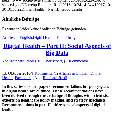
https://www.societybyte.swiss/wp-content/uploads/2023/05/logo-
societybyte-DE.webp
Reinhard Riedl
2016-10-24 14:24:41
2017-10-
30 10:18:22
Digital Health – Part III: Good design
Ähnliche Beiträge
Es wurden leider keine ähnlichen Beiträge gefunden.
Articles in English
,
Digital Health
,
Fachbeitrag
Digital Health – Part II: Social Aspects of
Big Data
Von
Reinhard Riedl (BFH Wirtschaft)
|
1 Kommentar
13. Oktober 2016
/
1 Kommentar
/
in
Articles in English
,
Digital
Health
,
Fachbeitrag
/
von
Reinhard Riedl
In this series of short papers recommendations for policy goals
in digital health are outlined. These recommendations have
been derived through the exchange of thoughts with scientists,
experts on healthcare policy making, and strategy specialists.
Recommendations in part II address social aspects of digital
health.