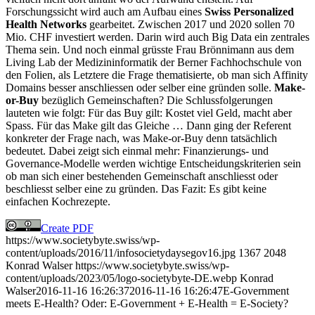
Forschungssicht wird auch am Aufbau eines
Swiss Personalized
Health Networks
gearbeitet. Zwischen 2017 und 2020 sollen 70
Mio. CHF investiert werden. Darin wird auch Big Data ein zentrales
Thema sein. Und noch einmal grüsste Frau Brönnimann aus dem
Living Lab der Medizininformatik der Berner Fachhochschule von
den Folien, als Letztere die Frage thematisierte, ob man sich Affinity
Domains besser anschliessen oder selber eine gründen solle.
Make-
or-Buy
bezüglich Gemeinschaften? Die Schlussfolgerungen
lauteten wie folgt: Für das Buy gilt: Kostet viel Geld, macht aber
Spass. Für das Make gilt das Gleiche … Dann ging der Referent
konkreter der Frage nach, was Make-or-Buy denn tatsächlich
bedeutet. Dabei zeigt sich einmal mehr: Finanzierungs- und
Governance-Modelle werden wichtige Entscheidungskriterien sein
ob man sich einer bestehenden Gemeinschaft anschliesst oder
beschliesst selber eine zu gründen. Das Fazit: Es gibt keine
einfachen Kochrezepte.
Create PDF
https://www.societybyte.swiss/wp-
content/uploads/2016/11/infosocietydaysegov16.jpg
1367
2048
Konrad Walser
https://www.societybyte.swiss/wp-
content/uploads/2023/05/logo-societybyte-DE.webp
Konrad
Walser
2016-11-16 16:26:37
2016-11-16 16:26:47
E-Government
meets E-Health? Oder: E-Government + E-Health = E-Society?