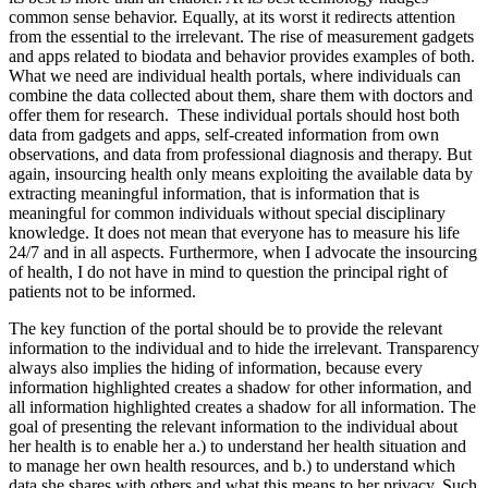
common sense behavior. Equally, at its worst it redirects attention
from the essential to the irrelevant. The rise of measurement gadgets
and apps related to biodata and behavior provides examples of both.
What we need are individual health portals, where individuals can
combine the data collected about them, share them with doctors and
offer them for research. These individual portals should host both
data from gadgets and apps, self-created information from own
observations, and data from professional diagnosis and therapy. But
again, insourcing health only means exploiting the available data by
extracting meaningful information, that is information that is
meaningful for common individuals without special disciplinary
knowledge. It does not mean that everyone has to measure his life
24/7 and in all aspects. Furthermore, when I advocate the insourcing
of health, I do not have in mind to question the principal right of
patients not to be informed.
The key function of the portal should be to provide the relevant
information to the individual and to hide the irrelevant. Transparency
always also implies the hiding of information, because every
information highlighted creates a shadow for other information, and
all information highlighted creates a shadow for all information. The
goal of presenting the relevant information to the individual about
her health is to enable her a.) to understand her health situation and
to manage her own health resources, and b.) to understand which
data she shares with others and what this means to her privacy. Such