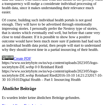
a transparency will nudge a considerate individual processing of
health data, since it makes understanding their relevance much
easier.
Of course, building such individual health portals is not good
enough. They will have to be advertised through emotionally
impressing stories. I personally prefer the Nestroy type of stories,
that is stories which eventually end well, but before that came very
close to total disaster. If it is possible to show how a positive
outcome would have been much more sure if patients had had such
an individual health data portal, then people will start to understand
why they should invest time in a partial insourcing of their health.
Create PDF
https://www.societybyte.swiss/wp-content/uploads/2023/05/logo-
societybyte-DE.webp
0
0
Reinhard Riedl
https://www.societybyte.swiss/wp-content/uploads/2023/05/logo-
societybyte-DE.webp
Reinhard Riedl
2016-10-10 14:21:23
2017-10-
30 10:19:01
Digital Health – Part I: Insourcing Health
Ähnliche Beiträge
Es wurden leider keine ähnlichen Beiträge gefunden.