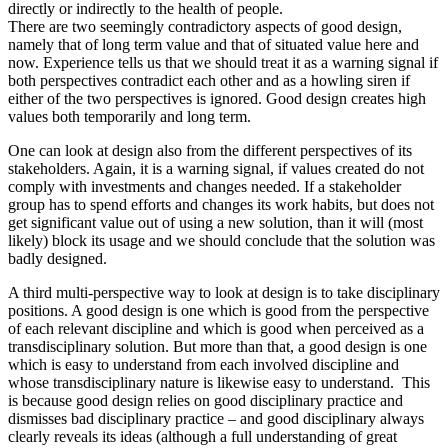
directly or indirectly to the health of people.
There are two seemingly contradictory aspects of good design,
namely that of long term value and that of situated value here and
now. Experience tells us that we should treat it as a warning signal if
both perspectives contradict each other and as a howling siren if
either of the two perspectives is ignored. Good design creates high
values both temporarily and long term.
One can look at design also from the different perspectives of its
stakeholders. Again, it is a warning signal, if values created do not
comply with investments and changes needed. If a stakeholder
group has to spend efforts and changes its work habits, but does not
get significant value out of using a new solution, than it will (most
likely) block its usage and we should conclude that the solution was
badly designed.
A third multi-perspective way to look at design is to take disciplinary
positions. A good design is one which is good from the perspective
of each relevant discipline and which is good when perceived as a
transdisciplinary solution. But more than that, a good design is one
which is easy to understand from each involved discipline and
whose transdisciplinary nature is likewise easy to understand. This
is because good design relies on good disciplinary practice and
dismisses bad disciplinary practice – and good disciplinary always
clearly reveals its ideas (although a full understanding of great