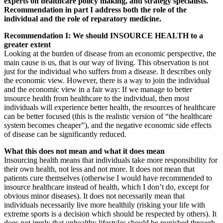
experts on healthcare policy making, and strategy specialists.
Recommendation in part I address both the role of the
individual and the role of reparatory medicine.
Recommendation I: We should INSOURCE HEALTH to a
greater extent
Looking at the burden of disease from an economic perspective, the
main cause is us, that is our way of living. This observation is not
just for the individual who suffers from a disease. It describes only
the economic view. However, there is a way to join the individual
and the economic view in a fair way: If we manage to better
insource health from healthcare to the individual, then most
individuals will experience better health, the resources of healthcare
can be better focused (this is the realistic version of “the healthcare
system becomes cheaper”), and the negative economic side effects
of disease can be significantly reduced.
What this does not mean and what it does mean
Insourcing health means that individuals take more responsibility for
their own health, not less and not more. It does not mean that
patients cure themselves (otherwise I would have recommended to
insource healthcare instead of health, which I don’t do, except for
obvious minor diseases). It does not necessarily mean that
individuals necessarily live more healthily (risking your life with
extreme sports is a decision which should be respected by others). It
does not imply that unhealthy lifestyles should be punished through