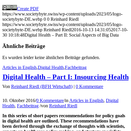
Create PDF
https://www.societybyte.swiss/wp-content/uploads/2023/05/logo-
societybyte-DE.webp
0
0
Reinhard Riedl
https://www.societybyte.swiss/wp-content/uploads/2023/05/logo-
societybyte-DE.webp
Reinhard Riedl
2016-10-13 14:31:05
2017-10-
30 10:18:48
Digital Health – Part II: Social Aspects of Big Data
Ähnliche Beiträge
Es wurden leider keine ähnlichen Beiträge gefunden.
Articles in English
,
Digital Health
,
Fachbeitrag
Digital Health – Part I: Insourcing Health
Von
Reinhard Riedl (BFH Wirtschaft)
|
0 Kommentare
10. Oktober 2016
/
0 Kommentare
/
in
Articles in English
,
Digital
Health
,
Fachbeitrag
/
von
Reinhard Riedl
In this series of short papers recommendations for policy goals
in digital health are outlined. These recommendations have
been derived through the exchange of thoughts with scientists,