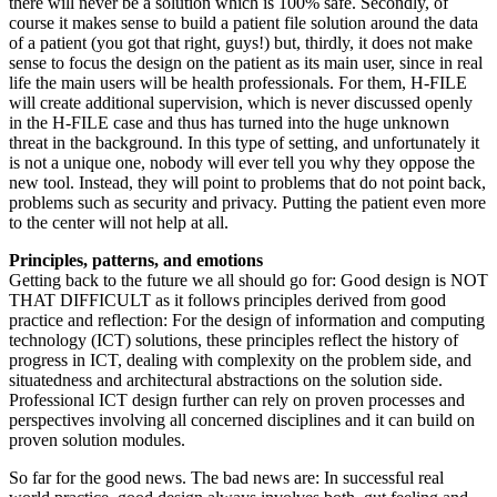
there will never be a solution which is 100% safe. Secondly, of
course it makes sense to build a patient file solution around the data
of a patient (you got that right, guys!) but, thirdly, it does not make
sense to focus the design on the patient as its main user, since in real
life the main users will be health professionals. For them, H-FILE
will create additional supervision, which is never discussed openly
in the H-FILE case and thus has turned into the huge unknown
threat in the background. In this type of setting, and unfortunately it
is not a unique one, nobody will ever tell you why they oppose the
new tool. Instead, they will point to problems that do not point back,
problems such as security and privacy. Putting the patient even more
to the center will not help at all.
Principles, patterns, and emotions
Getting back to the future we all should go for: Good design is NOT
THAT DIFFICULT as it follows principles derived from good
practice and reflection: For the design of information and computing
technology (ICT) solutions, these principles reflect the history of
progress in ICT, dealing with complexity on the problem side, and
situatedness and architectural abstractions on the solution side.
Professional ICT design further can rely on proven processes and
perspectives involving all concerned disciplines and it can build on
proven solution modules.
So far for the good news. The bad news are: In successful real