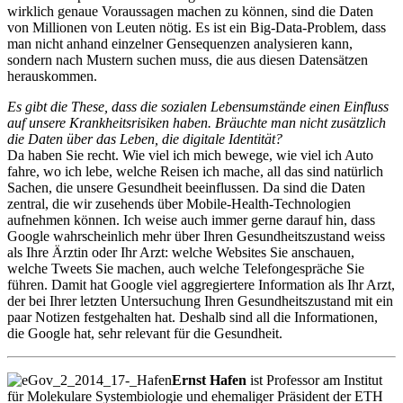
wirklich genaue Voraussagen machen zu können, sind die Daten
von Millionen von Leuten nötig. Es ist ein Big-Data-Problem, dass
man nicht anhand einzelner Gensequenzen analysieren kann,
sondern nach Mustern suchen muss, die aus diesen Datensätzen
herauskommen.
Es gibt die These, dass die sozialen Lebensumstände einen Einfluss
auf unsere Krankheitsrisiken haben. Bräuchte man nicht zusätzlich
die Daten über das Leben, die digitale Identität?
Da haben Sie recht. Wie viel ich mich bewege, wie viel ich Auto
fahre, wo ich lebe, welche Reisen ich mache, all das sind natürlich
Sachen, die unsere Gesundheit beeinflussen. Da sind die Daten
zentral, die wir zusehends über Mobile-Health-Technologien
aufnehmen können. Ich weise auch immer gerne darauf hin, dass
Google wahrscheinlich mehr über Ihren Gesundheitszustand weiss
als Ihre Ärztin oder Ihr Arzt: welche Websites Sie anschauen,
welche Tweets Sie machen, auch welche Telefongespräche Sie
führen. Damit hat Google viel aggregiertere Information als Ihr Arzt,
der bei Ihrer letzten Untersuchung Ihren Gesundheitszustand mit ein
paar Notizen festgehalten hat. Deshalb sind all die Informationen,
die Google hat, sehr relevant für die Gesundheit.
Ernst Hafen
ist Professor am Institut
für Molekulare Systembiologie und ehemaliger Präsident der ETH