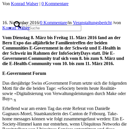
Von
Konrad Walser
|
0 Kommentare
16. November 2016
/
0 Kommentare
/
in
Veranstaltungsbericht
/
von
Konrad Walser
Vom Dienstag 8. März bis Freitag 11. März 2016 fand an der
Bern Expo das alljährliche Familientreffen der beiden
Communities E-Government in der Schweiz und E-Health in
der Schweiz im Rahmen der InfoSocietyDays statt. Die E-
Government-Community traf sich vom 8. bis zum 9. März und
die E-Health-Community vom 10. bis zum 11. März 2016.
E-Government Forum
Das diesjährige Swiss eGovernment Forum setzte sich die folgenden
Motti für die die beiden Tage: «eSociety bereits heute Realität»
sowie «Digitalisierung von Verwaltungsleistungen durch Make oder
Buy».
x
Erhellend war am ersten Tag das erste Referat von Danielle
Gagnaux-Morel, Staatskanzlerin des Canton de Fribourg. Take-
home messages können wie folgt zusammengefasst werden: Ein E-
Society-Himmel kann nur entstehen, wenn Ubiquitous Networks die