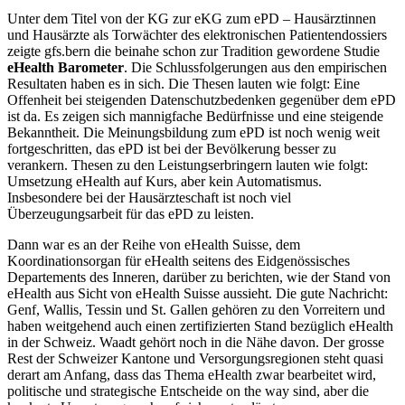
Unter dem Titel von der KG zur eKG zum ePD – Hausärztinnen
und Hausärzte als Torwächter des elektronischen Patientendossiers
zeigte gfs.bern die beinahe schon zur Tradition gewordene Studie
eHealth Barometer
. Die Schlussfolgerungen aus den empirischen
Resultaten haben es in sich. Die Thesen lauten wie folgt: Eine
Offenheit bei steigenden Datenschutzbedenken gegenüber dem ePD
ist da. Es zeigen sich mannigfache Bedürfnisse und eine steigende
Bekanntheit. Die Meinungsbildung zum ePD ist noch wenig weit
fortgeschritten, das ePD ist bei der Bevölkerung besser zu
verankern. Thesen zu den Leistungserbringern lauten wie folgt:
Umsetzung eHealth auf Kurs, aber kein Automatismus.
Insbesondere bei der Hausärzteschaft ist noch viel
Überzeugungsarbeit für das ePD zu leisten.
Dann war es an der Reihe von eHealth Suisse, dem
Koordinationsorgan für eHealth seitens des Eidgenössisches
Departements des Inneren, darüber zu berichten, wie der Stand von
eHealth aus Sicht von eHealth Suisse aussieht. Die gute Nachricht:
Genf, Wallis, Tessin und St. Gallen gehören zu den Vorreitern und
haben weitgehend auch einen zertifizierten Stand bezüglich eHealth
in der Schweiz. Waadt gehört noch in die Nähe davon. Der grosse
Rest der Schweizer Kantone und Versorgungsregionen steht quasi
derart am Anfang, dass das Thema eHealth zwar bearbeitet wird,
politische und strategische Entscheide on the way sind, aber die