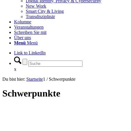
Digital Identity, Privacy & Cybersecurity
New Work
Smart City & Living
Transdisziplinär
Kolumne
Veranstaltungen
Schreiben Sie mit
Über uns
Menü
Menü
Link to LinkedIn
x
Du bist hier:
Startseite
1
/
Schwerpunkte
Schwerpunkte