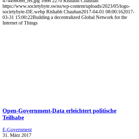
474498086_ret.jpg
1666
2270
Rishabh Chauhan
https://www.societybyte.swiss/wp-content/uploads/2023/05/logo-
societybyte-DE.webp
Rishabh Chauhan
2017-04-01 08:00:16
2017-
03-31 15:00:22
Building a decentralized Global Network for the
Internet of Things
Open-Government-Data erleichtert politische
Teilhabe
E-Government
31. März 2017