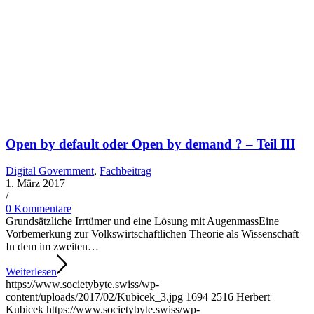
Open by default oder Open by demand ? – Teil III
Digital Government
,
Fachbeitrag
1. März 2017
/
0 Kommentare
Grundsätzliche Irrtümer und eine Lösung mit AugenmassEine
Vorbemerkung zur Volkswirtschaftlichen Theorie als Wissenschaft
In dem im zweiten…
Weiterlesen
https://www.societybyte.swiss/wp-
content/uploads/2017/02/Kubicek_3.jpg
1694
2516
Herbert
Kubicek
https://www.societybyte.swiss/wp-