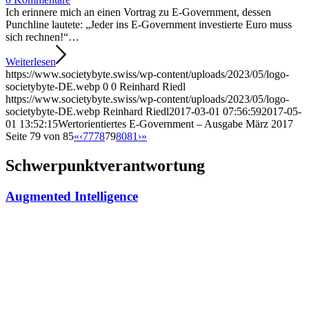
Ich erinnere mich an einen Vortrag zu E-Government, dessen
Punchline lautete: „Jeder ins E-Government investierte Euro muss
sich rechnen!“…
Weiterlesen
https://www.societybyte.swiss/wp-content/uploads/2023/05/logo-
societybyte-DE.webp
0
0
Reinhard Riedl
https://www.societybyte.swiss/wp-content/uploads/2023/05/logo-
societybyte-DE.webp
Reinhard Riedl
2017-03-01 07:56:59
2017-05-
01 13:52:15
Wertorientiertes E-Government – Ausgabe März 2017
Seite 79 von 85
«
‹
77
78
79
80
81
›
»
Schwerpunktverantwortung
Augmented Intelligence