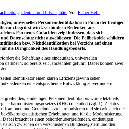
achbeitrag
,
Identität und Privatsphäre
/
von
Esther Hefti
tigen, universellen Personenidentifikators in Form der heutigen
erum begrüsst wird, verhindern Bedenken aus
olchen. Ein neues Gutachten zeigt indessen, dass sich
 und Datenschutz nicht ausschliessen. Die Fallbeispiele schildern
tifikation bzw. Nichtidentifikation bei Verzicht auf einen
mit die Dringlichkeit des Handlungsbedarfs.
rfordert die Schaffung eines eindeutigen, universellen
on darüber wird bereits seit Jahrzehnten geführt. Dabei können zwei
rden:
rsellen Identifikator einen klaren Effizienzgewinn sehen
chutzbedenken eine entsprechende Entwicklung zu verhindern
rgreifenden, eindeutigen Personenidentifikators wurde letztmals
gisterharmonisierungsgesetzes (RHG) diskutiert (vgl. 1). Ziel des
den Kantonen und Gemeinden zu harmonisieren und sie (wie auch die
e bevölkerungsstatistischen Erhebungen und für die Modernisierung
. Dabei braucht es einen behördenübergreifenden, eindeutigen
naustausch zwischen den verschiedenen Bundesregistern und den