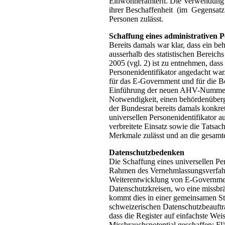
Einwohnerämtern. Die Verwendung 
ihrer Beschaffenheit (im Gegensat
Personen zulässt.
Schaffung eines administrativen P
Bereits damals war klar, dass ein be
ausserhalb des statistischen Bereic
2005 (vgl. 2) ist zu entnehmen, das
Personenidentifikator angedacht war
für das E-Government und für die Be
Einführung der neuen AHV-Nummer 
Notwendigkeit, einen behördenübergr
der Bundesrat bereits damals konk
universellen Personenidentifikator 
verbreitete Einsatz sowie die Tats
Merkmale zulässt und an die gesamt
Datenschutzbedenken
Die Schaffung eines universellen 
Rahmen des Vernehmlassungsverfahre
Weiterentwicklung von E-Government
Datenschutzkreisen, wo eine missbr
kommt dies in einer gemeinsamen S
schweizerischen Datenschutzbeauft
dass die Register auf einfachste We
Missbrauchspotential geschaffen: F