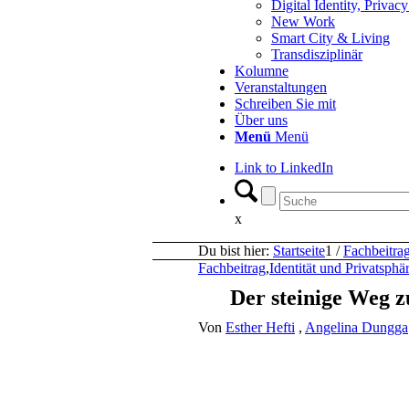
Digital Identity, Priva
New Work
Smart City & Living
Transdisziplinär
Kolumne
Veranstaltungen
Schreiben Sie mit
Über uns
Menü
Menü
Link to LinkedIn
x
Du bist hier:
Startseite
1
/
Fachbeitra
Fachbeitrag
,
Identität und Privatsphä
Der steinige Weg z
Von
Esther Hefti
,
Angelina Dungga