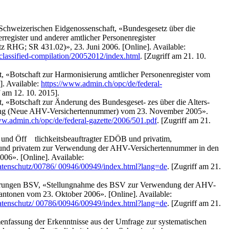
chweizerischen Eidgenossenschaft, «Bundesgesetz über die
register und anderer amtlicher Personenregister
tz RHG; SR 431.02)», 23. Juni 2006. [Online]. Available:
classified-compilation/20052012/index.html
. [Zugriff am 21. 10.
, «Botschaft zur Harmonisierung amtlicher Personenregister vom
. Available:
https://www.admin.ch/opc/de/federal-
f am 12. 10. 2015].
, «Botschaft zur Änderung des Bundesgeset- zes über die Alters-
rung (Neue AHV-Versichertennummer) vom 23. November 2005».
ww.admin.ch/opc/de/federal-gazette/2006/501.pdf
. [Zugriff am 21.
 und Öff tlichkeitsbeauftragter EDÖB und privatim,
d privatem zur Verwendung der AHV-Versichertennummer in den
06». [Online]. Available:
atenschutz/00786/ 00946/00949/index.html?lang=de
. [Zugriff am 21.
herungen BSV, «Stellungnahme des BSV zur Verwendung der AHV-
ntonen vom 23. Oktober 2006». [Online]. Available:
atenschutz/ 00786/00946/00949/index.html?lang=de
. [Zugriff am 21.
nfassung der Erkenntnisse aus der Umfrage zur systematischen