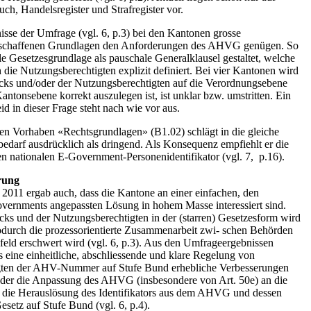
, Handelsregister und Strafregister vor.
nisse der Umfrage (vgl. 6, p.3) bei den Kantonen grosse
geschaffenen Grundlagen den Anforderungen des AHVG genügen. So
e Gesetzesgrundlage als pauschale Generalklausel gestaltet, welche
e Nutzungsberechtigten explizit definiert. Bei vier Kantonen wird
ks und/oder der Nutzungsberechtigten auf die Verordnungsebene
antonsebene korrekt auszulegen ist, ist unklar bzw. umstritten. Ein
id in dieser Frage steht nach wie vor aus.
ten Vorhaben «Rechtsgrundlagen» (B1.02) schlägt in die gleiche
edarf ausdrücklich als dringend. Als Konsequenz empfiehlt er die
en nationalen E-Government-Personenidentifikator (vgl. 7, p.16).
rung
2011 ergab auch, dass die Kantone an einer einfachen, den
ernments angepassten Lösung in hohem Masse interessiert sind.
s und der Nutzungsberechtigten in der (starren) Gesetzesform wird
durch die prozessorientierte Zusammenarbeit zwi- schen Behörden
eld erschwert wird (vgl. 6, p.3). Aus den Umfrageergebnissen
s eine einheitliche, abschliessende und klare Regelung von
ten der AHV-Nummer auf Stufe Bund erhebliche Verbesserungen
weder die Anpassung des AHVG (insbesondere von Art. 50e) an die
 die Herauslösung des Identifikators aus dem AHVG und dessen
etz auf Stufe Bund (vgl. 6, p.4).