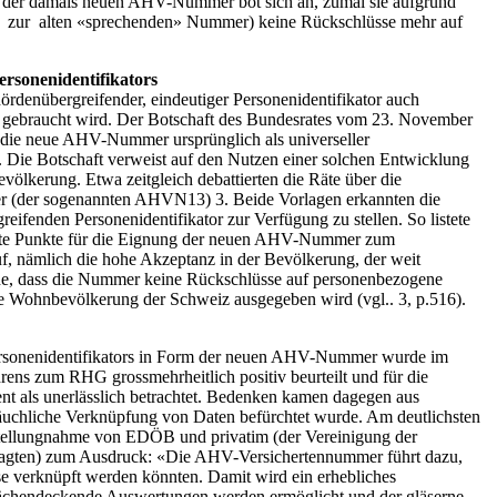
der damals neuen AHV-Nummer bot sich an, zumal sie aufgrund
z zur alten «sprechenden» Nummer) keine Rückschlüsse mehr auf
ersonenidentifikators
hördenübergreifender, eindeutiger Personenidentifikator auch
hs gebraucht wird. Der Botschaft des Bundesrates vom 23. November
s die neue AHV-Nummer ursprünglich als universeller
. Die Botschaft verweist auf den Nutzen einer solchen Entwicklung
völkerung. Etwa zeitgleich debattierten die Räte über die
(der sogenannten AHVN13) 3. Beide Vorlagen erkannten die
eifenden Personenidentifikator zur Verfügung zu stellen. So listete
rete Punkte für die Eignung der neuen AHV-Nummer zum
auf, nämlich die hohe Akzeptanz in der Bevölkerung, der weit
ache, dass die Nummer keine Rückschlüsse auf personenbezogene
e Wohnbevölkerung der Schweiz ausgegeben wird (vgl.. 3, p.516).
Personenidentifikators in Form der neuen AHV-Nummer wurde im
ns zum RHG grossmehrheitlich positiv beurteilt und für die
 als unerlässlich betrachtet. Bedenken kamen dagegen aus
äuchliche Verknüpfung von Daten befürchtet wurde. Am deutlichsten
tellungnahme von EDÖB und privatim (der Vereinigung der
ragten) zum Ausdruck: «Die AHV-Versichertennummer führt dazu,
ise verknüpft werden könnten. Damit wird ein erhebliches
lächendeckende Auswertungen werden ermöglicht und der gläserne