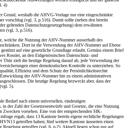
l. 4)
r Grund, weshalb die AHVG-Vorlage nur eine eingeschränkte
rschlug (vgl. 3, p.516). Damit sollte (neben den bereits
der geltenden Datenschutzgesetzgebung) dem erwähnten
n (vgl. 3, p.516).
tze, welche die Nutzung der AHV-Nummer ausserhalb des
 einschränken. Dort ist die Verwendung der AHV-Nummer auf Ebene
gestützt auf eine gesetzliche Grundlage erlaubt. Gemäss einem Brief
ves Rossier, an den Eidgenössischen Datenschutz- und
er Thür zielt die heutige Regelung darauf ab, jede Verwendung der
rsicherungen einer demokratischen Kontrolle zu unterziehen. So
qualität, Effizienz und dem Schutz der Persönlichkeitsrechte
 Entwicklung der AHV-Nummer hin zu einem administrativen
 ausgeschlossen. Die heutige Regelung bezweckt aber, dass der
vgl. 5).
de Bedarf nach einem universellen, eindeutigen
.a. in der Zahl der Gesetzesentwürfe und Gesetze, die eine Nutzung
 Zwecken vorsehen. Eine von der entsprechenden SIK-
mfrage ergab, dass 13 Kantone bereits eigene rechtliche Regelungen
HVN13 getroffen haben; fünf weitere Kantone äusserten einen
 Regelung getroffen (vgl. 6, p.2). Aktuell liegen schon nur auf