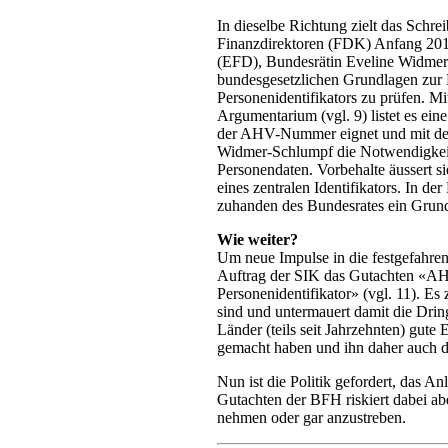
In dieselbe Richtung zielt das Schr
Finanzdirektoren (FDK) Anfang 2014
(EFD), Bundesrätin Eveline Widmer-
bundesgesetzlichen Grundlagen zur E
Personenidentifikators zu prüfen. Mi
Argumentarium (vgl. 9) listet es ei
der AHV-Nummer eignet und mit dem D
Widmer-Schlumpf die Notwendigkeit 
Personendaten. Vorbehalte äussert s
eines zentralen Identifikators. In d
zuhanden des Bundesrates ein Grundl
Wie weiter?
Um neue Impulse in die festgefahren
Auftrag der SIK das Gutachten «AHV
Personenidentifikator» (vgl. 11). Es
sind und untermauert damit die Dring
Länder (teils seit Jahrzehnten) gute
gemacht haben und ihn daher auch 
Nun ist die Politik gefordert, das An
Gutachten der BFH riskiert dabei a
nehmen oder gar anzustreben.