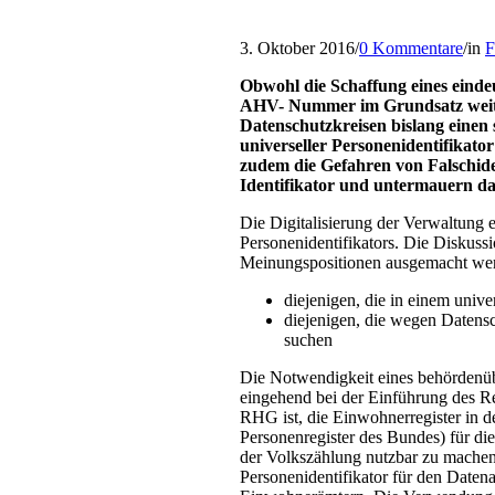
3. Oktober 2016
/
0 Kommentare
/
in
F
Obwohl die Schaffung eines eindeu
AHV- Nummer im Grundsatz weith
Datenschutzkreisen bislang einen s
universeller Personenidentifikator
zudem die Gefahren von Falschiden
Identifikator und untermauern da
Die Digitalisierung der Verwaltung e
Personenidentifikators. Die Diskussi
Meinungspositionen ausgemacht we
diejenigen, die in einem unive
diejenigen, die wegen Datens
suchen
Die Notwendigkeit eines behördenübe
eingehend bei der Einführung des Re
RHG ist, die Einwohnerregister in 
Personenregister des Bundes) für di
der Volkszählung nutzbar zu machen
Personenidentifikator für den Date