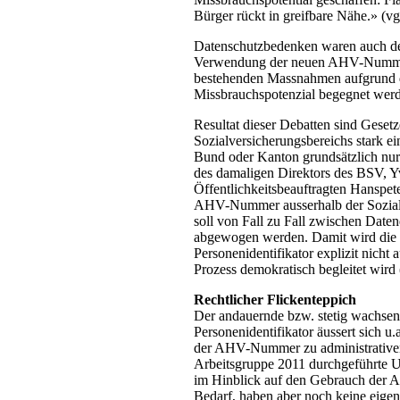
Bürger rückt in greifbare Nähe.» (vg
Datenschutzbedenken waren auch de
Verwendung der neuen AHV-Nummer vo
bestehenden Massnahmen aufgrund 
Missbrauchspotenzial begegnet werde
Resultat dieser Debatten sind Gese
Sozialversicherungsbereichs stark
Bund oder Kanton grundsätzlich nur 
des damaligen Direktors des BSV, Y
Öffentlichkeitsbeauftragten Hanspet
AHV-Nummer ausserhalb der Sozialve
soll von Fall zu Fall zwischen Daten
abgewogen werden. Damit wird die
Personenidentifikator explizit nicht
Prozess demokratisch begleitet wird (
Rechtlicher Flickenteppich
Der andauernde bzw. stetig wachsen
Personenidentifikator äussert sich u
der AHV-Nummer zu administrativen
Arbeitsgruppe 2011 durchgeführte U
im Hinblick auf den Gebrauch der A
Bedarf, haben aber noch keine eigene