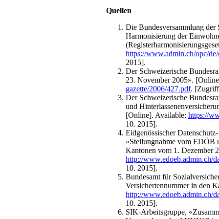
Quellen
Die Bundesversammlung der S
Harmonisierung der Einwohner
(Registerharmonisierungsgese
https://www.admin.ch/opc/de/
2015].
Der Schweizerische Bundesrat
23. November 2005». [Online]
gazette/2006/427.pdf
. [Zugrif
Der Schweizerische Bundesrat
und Hinterlassenenversiche
[Online]. Available:
https://w
10. 2015].
Eidgenössischer Datenschutz-
«Stellungnahme vom EDÖB un
Kantonen vom 1. Dezember 20
http://www.edoeb.admin.ch/d
10. 2015].
Bundesamt für Sozialversic
Versichertennummer in den Ka
http://www.edoeb.admin.ch/d
10. 2015].
SIK-Arbeitsgruppe, «Zusamme