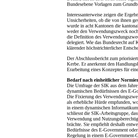
Bundesebene Vorlagen zum Grundbuch
Interessanterweise zeigen die Ergeb
Unsicherheiten, ob die von ihnen 
wurde in acht Kantonen die kantonal
weder den Verwendungszweck noch di
die Definition des Verwendungszwec
delegiert. Wie das Bundesrecht auf K
klärender höchstrichterlicher Entsche
Der Abschlussbericht zum priorisier
Kerbe. Er anerkennt den Handlungsb
Erarbeitung eines Konzeptes für ein
Bedarf nach einheitlicher Normie
Die Umfrage der SIK aus dem Jahre 
dynamischen Bedürfnissen des E-Gov
Die Fixierung des Verwendungszweck
als erhebliche Hürde empfunden, wo
in einem dynamischen Informatikumf
schliesst die SIK-Arbeitsgruppe, das
Verwendung und Nutzungsberechtig
brächte. Sie empfiehlt deshalb ent
Bedürfnisse des E-Government oder
Regelung in einem E-Government-Ges