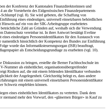
eiben der Konferenz der Kantonalen Finanzdirektorinnen und
 an die Vorsteherin des Eidgenössischen Finanzdepartements
Schlumpf (vgl. 8). Sie wird gebeten, die Schaffung von
inführung eines eindeutigen, universell einsetzbaren behördlichen
t Hinweis auf ein von der SIK-Arbeitsgruppe erarbeitetes
ne beträchtliche Zahl an Gründen auf, weshalb sich die Verwendung
atenschutz vereinbar ist. In ihrer Antwort bestätigt Eveline
eines eindeutigen Personenidentifikators für den Austausch von
ie namentlich hinsichtlich der Kompetenz des Bundes zur Einführung
er Folge wurde das Informatiksteuerungsorgan (ISB) beauftragt,
agenpapier als Entscheidungsgrundlage zu erarbeiten (vgl. 10).
e Diskussion zu bringen, erstellte die Berner Fachhochschule im
-Nummer als einheitlicher, organisationsübergreifender
 zeigt Risiken auf, die mit einem fehlenden Identifikator verbunden
lichkeit der Angelegenheit. Gleichzeitig belegt es, dass andere
 Erfahrungen mit einem universell einsetzbaren Personenidentifikator
der Schweiz empfehlen können.
liegen eines einheitlichen Identifikators zu vertreten. Dank dem
ber niemand mehr den Vorwurf, den «gläsernen Bürger» in Kauf zu