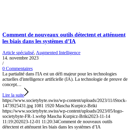
Comment de nouveaux outils détectent et atténuent
les biais dans les systèmes d’IA
Article spécialisé
,
Augmented Intelligence
14. novembre 2023
/
0 Commentaires
La partialité dans l'IA est un défi majeur pour les technologies
actuelles d'intelligence artificielle (IA). La technologie de preuve de
concept…
Lire la suite
https://www.societybyte.swiss/wp-content/uploads/2023/11/iStock-
1473925431.jpg
1081
1920
Mascha Kurpicz-Briki
https://www.societybyte.swiss/wp-content/uploads/2023/05/logo-
societybyte-FR-1.webp
Mascha Kurpicz-Briki
2023-11-14
11:19:20
2023-12-01 11:20:34
Comment de nouveaux outils
détectent et atténuent les biais dans les systèmes d’IA