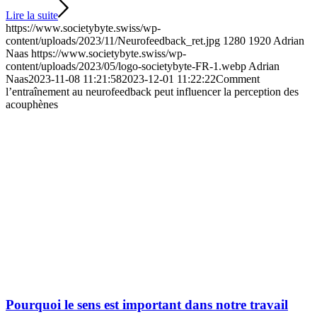
Lire la suite
https://www.societybyte.swiss/wp-
content/uploads/2023/11/Neurofeedback_ret.jpg
1280
1920
Adrian
Naas
https://www.societybyte.swiss/wp-
content/uploads/2023/05/logo-societybyte-FR-1.webp
Adrian
Naas
2023-11-08 11:21:58
2023-12-01 11:22:22
Comment
l’entraînement au neurofeedback peut influencer la perception des
acouphènes
Pourquoi le sens est important dans notre travail