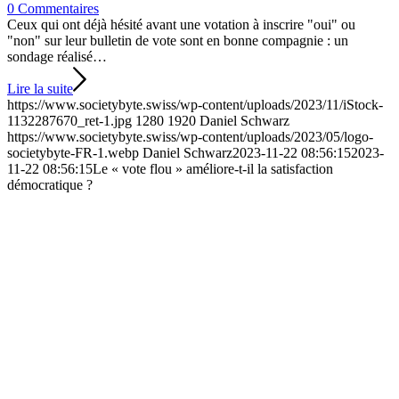
0 Commentaires
Ceux qui ont déjà hésité avant une votation à inscrire "oui" ou
"non" sur leur bulletin de vote sont en bonne compagnie : un
sondage réalisé…
Lire la suite
https://www.societybyte.swiss/wp-content/uploads/2023/11/iStock-
1132287670_ret-1.jpg
1280
1920
Daniel Schwarz
https://www.societybyte.swiss/wp-content/uploads/2023/05/logo-
societybyte-FR-1.webp
Daniel Schwarz
2023-11-22 08:56:15
2023-
11-22 08:56:15
Le « vote flou » améliore-t-il la satisfaction
démocratique ?