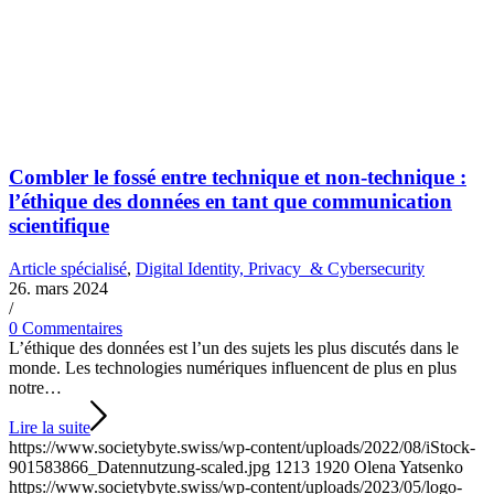
Combler le fossé entre technique et non-technique :
l’éthique des données en tant que communication
scientifique
Article spécialisé
,
Digital Identity, Privacy & Cybersecurity
26. mars 2024
/
0 Commentaires
L’éthique des données est l’un des sujets les plus discutés dans le
monde. Les technologies numériques influencent de plus en plus
notre…
Lire la suite
https://www.societybyte.swiss/wp-content/uploads/2022/08/iStock-
901583866_Datennutzung-scaled.jpg
1213
1920
Olena Yatsenko
https://www.societybyte.swiss/wp-content/uploads/2023/05/logo-