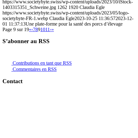
https://www.societybyte.swiss/wp-content/uploads/2023/10/iStock-
1403315351_Schweine.jpg
1262
1920
Claudia Egle
https://www.societybyte.swiss/wp-content/uploads/2023/05/logo-
societybyte-FR-1.webp
Claudia Egle
2023-10-25 11:36:57
2023-12-
01 11:37:13
Une plate-forme pour la santé des porcs d’élevage
Page 9 sur 19
«
‹
7
8
9
10
11
›
»
S’abonner au RSS
Contributions en tant que RSS
Commentaires en RSS
Contact