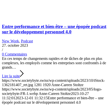
Entre performance et bien-être – une épopée podcast
sur le développement personnel 4.0
New Work
,
Podcast
27. octobre 2023
/
0 Commentaires
En ces temps de changements rapides et de tâches de plus en plus
complexes, les employés comme les entreprises sont confrontés à de
grands…
Lire la suite
https://www.societybyte.swiss/wp-content/uploads/2023/10/iStock-
1362181407_ret.jpg
1281
1920
Anne-Careen Stoltze
https://www.societybyte.swiss/wp-content/uploads/2023/05/logo-
societybyte-FR-1.webp
Anne-Careen Stoltze
2023-10-27
11:32:01
2023-12-01 11:32:15
Entre performance et bien-être – une
épopée podcast sur le développement personnel 4.0