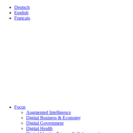
Deutsch
English
Français
Focus
Augmented Intelligence
Digital Business & Economy
Digital Government
Digital Health