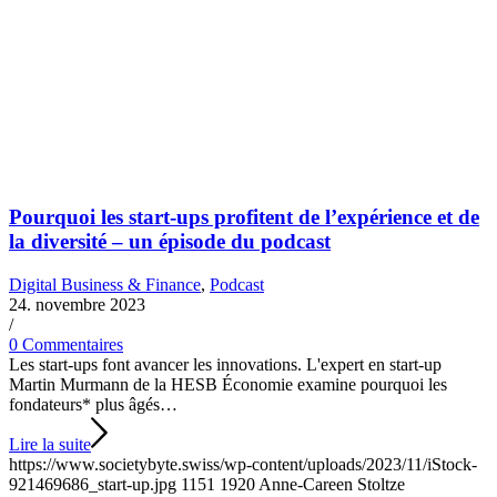
Pourquoi les start-ups profitent de l’expérience et de
la diversité – un épisode du podcast
Digital Business & Finance
,
Podcast
24. novembre 2023
/
0 Commentaires
Les start-ups font avancer les innovations. L'expert en start-up
Martin Murmann de la HESB Économie examine pourquoi les
fondateurs* plus âgés…
Lire la suite
https://www.societybyte.swiss/wp-content/uploads/2023/11/iStock-
921469686_start-up.jpg
1151
1920
Anne-Careen Stoltze