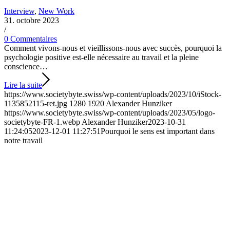
Interview
,
New Work
31. octobre 2023
/
0 Commentaires
Comment vivons-nous et vieillissons-nous avec succès, pourquoi la
psychologie positive est-elle nécessaire au travail et la pleine
conscience…
Lire la suite
https://www.societybyte.swiss/wp-content/uploads/2023/10/iStock-
1135852115-ret.jpg
1280
1920
Alexander Hunziker
https://www.societybyte.swiss/wp-content/uploads/2023/05/logo-
societybyte-FR-1.webp
Alexander Hunziker
2023-10-31
11:24:05
2023-12-01 11:27:51
Pourquoi le sens est important dans
notre travail