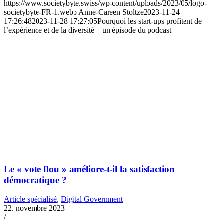
https://www.societybyte.swiss/wp-content/uploads/2023/05/logo-
societybyte-FR-1.webp
Anne-Careen Stoltze
2023-11-24
17:26:48
2023-11-28 17:27:05
Pourquoi les start-ups profitent de
l’expérience et de la diversité – un épisode du podcast
Le « vote flou » améliore-t-il la satisfaction
démocratique ?
Article spécialisé
,
Digital Government
22. novembre 2023
/