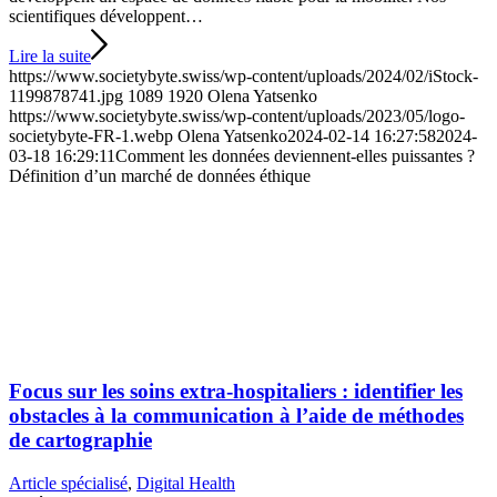
scientifiques développent…
Lire la suite
https://www.societybyte.swiss/wp-content/uploads/2024/02/iStock-
1199878741.jpg
1089
1920
Olena Yatsenko
https://www.societybyte.swiss/wp-content/uploads/2023/05/logo-
societybyte-FR-1.webp
Olena Yatsenko
2024-02-14 16:27:58
2024-
03-18 16:29:11
Comment les données deviennent-elles puissantes ?
Définition d’un marché de données éthique
Focus sur les soins extra-hospitaliers : identifier les
obstacles à la communication à l’aide de méthodes
de cartographie
Article spécialisé
,
Digital Health