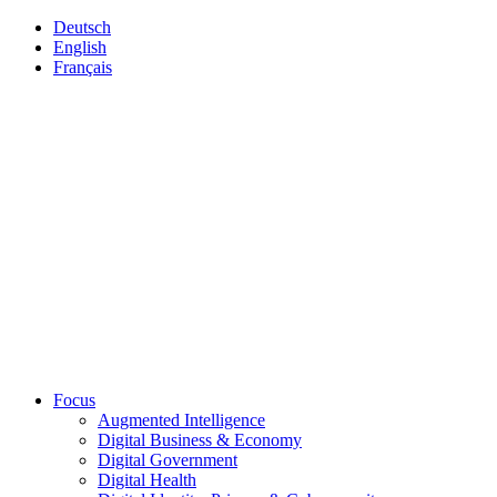
Deutsch
English
Français
Focus
Augmented Intelligence
Digital Business & Economy
Digital Government
Digital Health