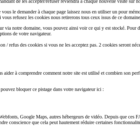
andant de les accepter/refuser reviendra à chaque nouvelle visite sur not
e vous le demander à chaque page laissez nous en utiliser un pour mémor
i vous refusez les cookies nous retirerons tous ceux issus de ce domaine
ur via notre domaine, vous pouvez ainsi voir ce qui y est stocké. Pour d
ptions de votre navigateur.
n / refus des cookies si vous ne les acceptez pas. 2 cookies seront néc
s aider à comprendre comment notre site est utilisé et combien son perf
s pouvez bloquer ce pistage dans votre navigateur ici :
Webfonts, Google Maps, autres hébergeurs de vidéo. Depuis que ces FA
endre conscience que cela peut hautement réduire certaines fonctionnali