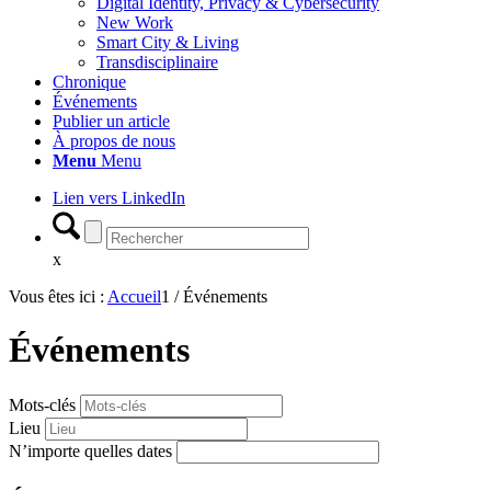
Digital Identity, Privacy & Cybersecurity
New Work
Smart City & Living
Transdisciplinaire
Chronique
Événements
Publier un article
À propos de nous
Menu
Menu
Lien vers LinkedIn
x
Vous êtes ici :
Accueil
1
/
Événements
Événements
Mots-clés
Lieu
N’importe quelles dates