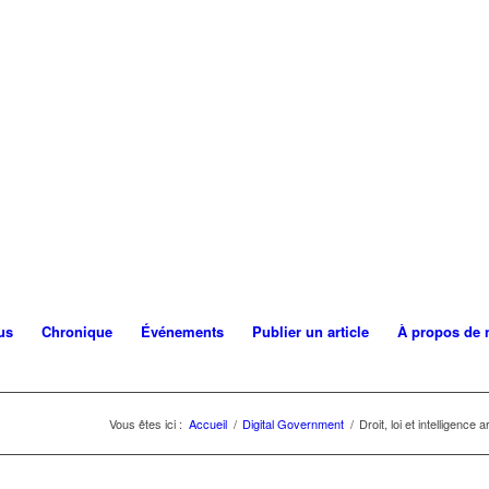
us
Chronique
Événements
Publier un article
À propos de 
Vous êtes ici :
Accueil
/
Digital Government
/
Droit, loi et intelligence