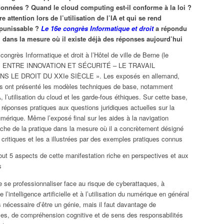
données ? Quand le cloud computing est-il conforme à la loi ?
ire attention lors de l’utilisation de l’IA et qui se rend
 punissable ?
Le 16e congrès Informatique et droit
a répondu
, dans la mesure où il existe déjà des réponses aujourd’hui
ongrès Informatique et droit à l’Hôtel de ville de Berne (le
it « ENTRE INNOVATION ET SÉCURITÉ – LE TRAVAIL
 LE DROIT DU XXIe SIÈCLE ». Les exposés en allemand,
ais ont présenté les modèles techniques de base, notamment
’IA, l’utilisation du cloud et les garde-fous éthiques. Sur cette base,
 réponses pratiques aux questions juridiques actuelles sur la
mérique. Même l’exposé final sur les aides à la navigation
oche de la pratique dans la mesure où il a concrètement désigné
critiques et les a illustrées par des exemples pratiques connus
out 5 aspects de cette manifestation riche en perspectives et aux
s
 se professionnaliser face au risque de cyberattaques, à
 de l’intelligence artificielle et à l’utilisation du numérique en général
as nécessaire d’être un génie, mais il faut davantage de
es, de compréhension cognitive et de sens des responsabilités