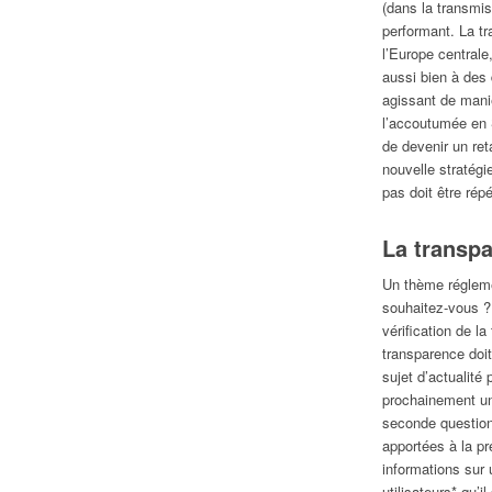
(dans la transmis
performant. La t
l’Europe centra
aussi bien à des
agissant de mani
l’accoutumée en S
de devenir un ret
nouvelle stratég
pas doit être ré
La transpa
Un thème régleme
souhaitez-vous ?
vérification de l
transparence doit
sujet d’actualité
prochainement un 
seconde question
apportées à la pr
informations sur 
utilisateurs* qu’i