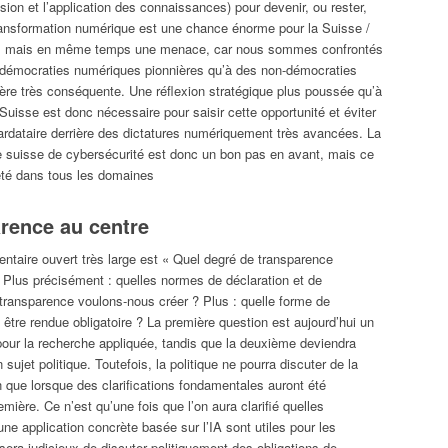
sion et l’application des connaissances) pour devenir, ou rester,
ransformation numérique est une chance énorme pour la Suisse /
le, mais en même temps une menace, car nous sommes confrontés
 démocraties numériques pionnières qu’à des non-démocraties
ère très conséquente. Une réflexion stratégique plus poussée qu’à
uisse est donc nécessaire pour saisir cette opportunité et éviter
ardataire derrière des dictatures numériquement très avancées. La
ie suisse de cybersécurité est donc un bon pas en avant, mais ce
pété dans tous les domaines
rence au centre
ntaire ouvert très large est « Quel degré de transparence
 Plus précisément : quelles normes de déclaration et de
a transparence voulons-nous créer ? Plus : quelle forme de
 être rendue obligatoire ? La première question est aujourd’hui un
 pour la recherche appliquée, tandis que la deuxième deviendra
sujet politique. Toutefois, la politique ne pourra discuter de la
 que lorsque des clarifications fondamentales auront été
emière. Ce n’est qu’une fois que l’on aura clarifié quelles
une application concrète basée sur l’IA sont utiles pour les
l sera judicieux de discuter politiquement des obligations de