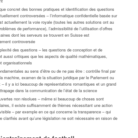
nt
que concret des bonnes pratiques et identification des questions
ctuellement controversées – l’informatique confidentielle basée sur
est actuellement la voie royale (toutes les autres solutions ont au
oblèmes de performance), l’admissibilité de l’utilisation d’offres
aines dont les serveurs se trouvent en Suisse est
ement controversée
lexité des questions – les questions de conception et de
nt aussi critiques que les aspects de qualité mathématiques,
t organisationnels
ndamentales au sens d’être ou de ne pas être : contrôle final par
a machine, examen de la situation juridique par le Parlement ou
x – il y a ici beaucoup de représentations romantiques et un grand
ttrapage dans la communication de l’état de la science
uvertes non résolues – même si beaucoup de choses sont
laires, il existe suffisamment de thèmes nécessitant une action
évisible – par exemple en ce qui concerne la transparence – qui
re clarifiés avant qu’une législation ne soit nécessaire en raison de