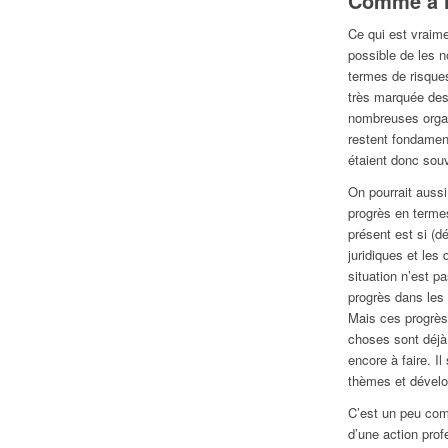
Comme à l
Ce qui est vraime
possible de les 
termes de risque
très marquée des
nombreuses organ
restent fondamen
étaient donc sou
On pourrait aussi
progrès en terme
présent est si (d
juridiques et les
situation n’est p
progrès dans les
Mais ces progrès
choses sont déjà
encore à faire. Il
thèmes et dévelo
C’est un peu comm
d’une action profe