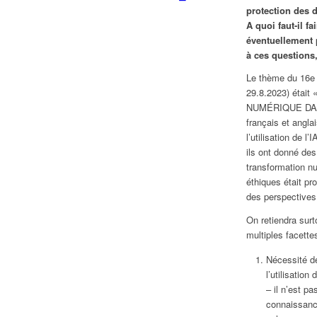
protection des 
A quoi faut-il fa
éventuellement
à ces questions
Le thème du 16e c
29.8.2023) éta
NUMÉRIQUE DANS
français et angl
l’utilisation de l
ils ont donné des
transformation nu
éthiques était pr
des perspectives 
On retiendra surt
multiples facette
Nécessité de
l’utilisation
– il n’est p
connaissanc