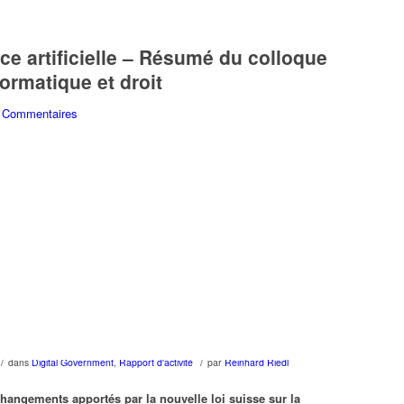
ence artificielle – Résumé du colloque
formatique et droit
 Commentaires
/
/
dans
Digital Government
,
Rapport d'activité
par
Reinhard Riedl
changements apportés par la nouvelle loi suisse sur la