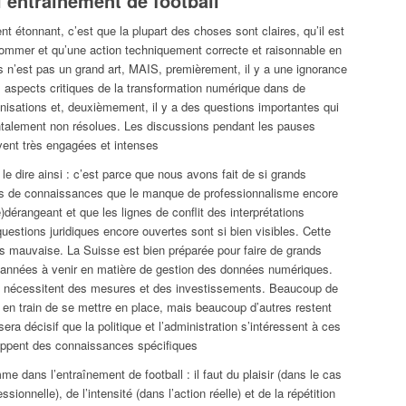
’entraînement de football
nt étonnant, c’est que la plupart des choses sont claires, qu’il est
nommer et qu’une action techniquement correcte et raisonnable en
s n’est pas un grand art, MAIS, premièrement, il y a une ignorance
 aspects critiques de la transformation numérique dans de
isations et, deuxièmement, il y a des questions importantes qui
talement non résolues. Les discussions pendant les pauses
vent très engagées et intenses
 le dire ainsi : c’est parce que nous avons fait de si grands
s de connaissances que le manque de professionnalisme encore
é)dérangeant et que les lignes de conflit des interprétations
 questions juridiques encore ouvertes sont si bien visibles. Cette
as mauvaise. La Suisse est bien préparée pour faire de grands
 années à venir en matière de gestion des données numériques.
 nécessitent des mesures et des investissements. Beaucoup de
 en train de se mettre en place, mais beaucoup d’autres restent
 sera décisif que la politique et l’administration s’intéressent à ces
ppent des connaissances spécifiques
e dans l’entraînement de football : il faut du plaisir (dans le cas
ssionnelle), de l’intensité (dans l’action réelle) et de la répétition