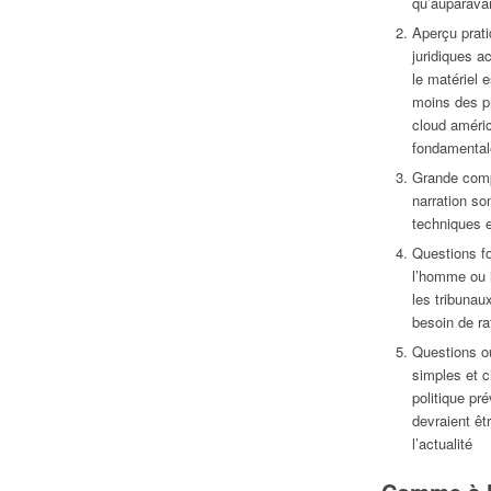
qu’auparava
Aperçu prati
juridiques a
le matériel 
moins des pr
cloud améric
fondamental
Grande comp
narration so
techniques e
Questions fo
l’homme ou l
les tribunau
besoin de ra
Questions o
simples et c
politique pr
devraient êt
l’actualité