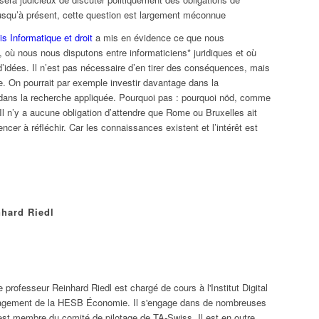
jusqu’à présent, cette question est largement méconnue
s Informatique et droit
a mis en évidence ce que nous
 où nous nous disputons entre informaticiens* juridiques et où
’idées. Il n’est pas nécessaire d’en tirer des conséquences, mais
ire. On pourrait par exemple investir davantage dans la
 dans la recherche appliquée. Pourquoi pas : pourquoi nöd, comme
. Il n’y a aucune obligation d’attendre que Rome ou Bruxelles ait
cer à réfléchir. Car les connaissances existent et l’intérêt est
hard Riedl
e professeur Reinhard Riedl est chargé de cours à l'Institut Digital
gement de la HESB Économie. Il s'engage dans de nombreuses
est membre du comité de pilotage de TA-Swiss. Il est en outre