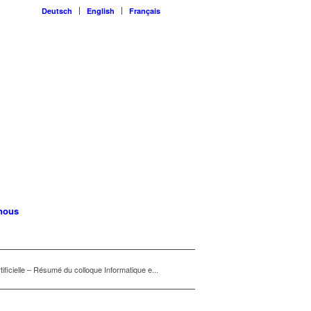
Deutsch
English
Français
nous
 artificielle – Résumé du colloque Informatique e...