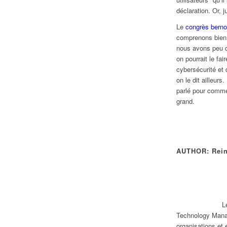
déclaration. Or, 
Le
congrès bernoi
comprenons bien,
nous avons peu d
on pourrait le fa
cybersécurité et
on le dit ailleurs
parlé pour commen
grand.
AUTHOR: Rein
L
Technology Mana
organisations et 