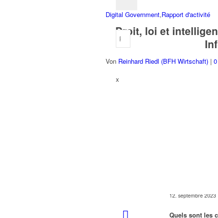
Digital Government
,
Rapport d'activité
Droit, loi et intellig
In
Von
Reinhard Riedl (BFH Wirtschaft)
|
0
x
12. septembre 2023
Quels sont les 