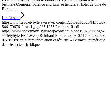
biennale Computer Science and Law se tiendra à l'hôtel de ville de
Berne.…
Lire la suite
https://www.societybyte.swiss/wp-content/uploads/2020/11/iStock-
546179676_Justiz1.jpg
835
1255
Reinhard Riedl
https://www.societybyte.swiss/wp-content/uploads/2023/05/logo-
societybyte-FR-1.webp
Reinhard Riedl
2023-08-02 17:05:48
2023-
07-18 18:07:53
Entre innovation et sécurité – Le travail numérique
dans le secteur juridique