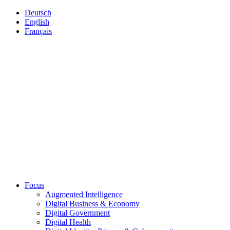
Deutsch
English
Français
Focus
Augmented Intelligence
Digital Business & Economy
Digital Government
Digital Health