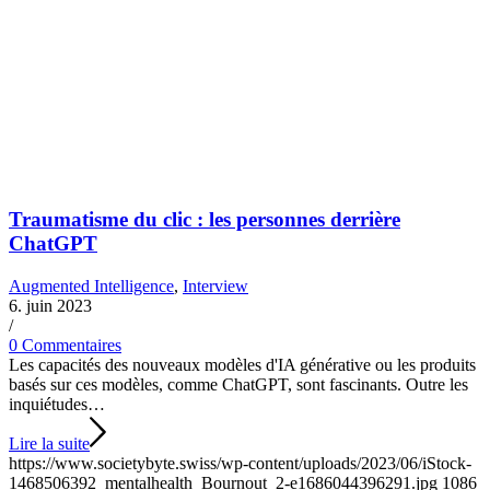
Traumatisme du clic : les personnes derrière
ChatGPT
Augmented Intelligence
,
Interview
6. juin 2023
/
0 Commentaires
Les capacités des nouveaux modèles d'IA générative ou les produits
basés sur ces modèles, comme ChatGPT, sont fascinants. Outre les
inquiétudes…
Lire la suite
https://www.societybyte.swiss/wp-content/uploads/2023/06/iStock-
1468506392_mentalhealth_Bournout_2-e1686044396291.jpg
1086