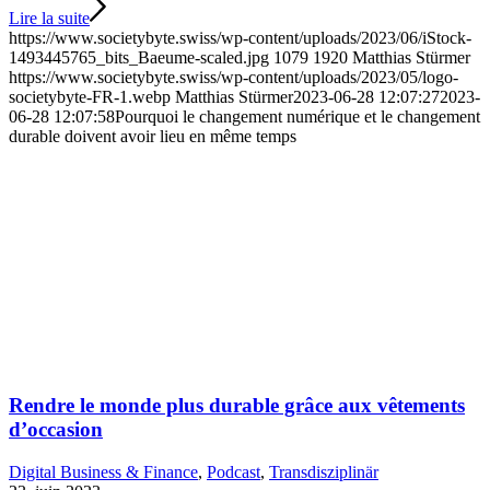
Lire la suite
https://www.societybyte.swiss/wp-content/uploads/2023/06/iStock-
1493445765_bits_Baeume-scaled.jpg
1079
1920
Matthias Stürmer
https://www.societybyte.swiss/wp-content/uploads/2023/05/logo-
societybyte-FR-1.webp
Matthias Stürmer
2023-06-28 12:07:27
2023-
06-28 12:07:58
Pourquoi le changement numérique et le changement
durable doivent avoir lieu en même temps
Rendre le monde plus durable grâce aux vêtements
d’occasion
Digital Business & Finance
,
Podcast
,
Transdisziplinär