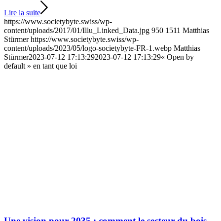
Lire la suite
https://www.societybyte.swiss/wp-
content/uploads/2017/01/Illu_Linked_Data.jpg
950
1511
Matthias
Stürmer
https://www.societybyte.swiss/wp-
content/uploads/2023/05/logo-societybyte-FR-1.webp
Matthias
Stürmer
2023-07-12 17:13:29
2023-07-12 17:13:29
« Open by
default » en tant que loi
Une vision pour 2035 : comment le secteur du bois