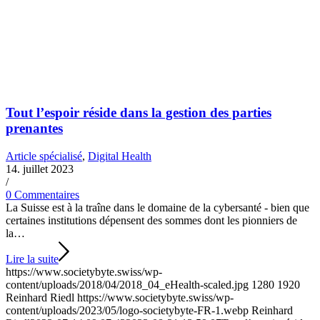
Tout l’espoir réside dans la gestion des parties
prenantes
Article spécialisé
,
Digital Health
14. juillet 2023
/
0 Commentaires
La Suisse est à la traîne dans le domaine de la cybersanté - bien que
certaines institutions dépensent des sommes dont les pionniers de
la…
Lire la suite
https://www.societybyte.swiss/wp-
content/uploads/2018/04/2018_04_eHealth-scaled.jpg
1280
1920
Reinhard Riedl
https://www.societybyte.swiss/wp-
content/uploads/2023/05/logo-societybyte-FR-1.webp
Reinhard