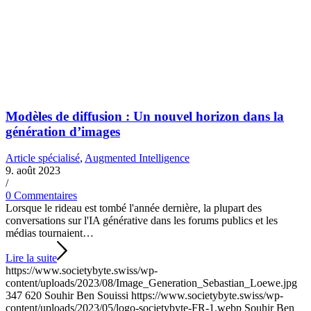
Modèles de diffusion : Un nouvel horizon dans la
génération d’images
Article spécialisé
,
Augmented Intelligence
9. août 2023
/
0 Commentaires
Lorsque le rideau est tombé l'année dernière, la plupart des
conversations sur l'IA générative dans les forums publics et les
médias tournaient…
Lire la suite
https://www.societybyte.swiss/wp-
content/uploads/2023/08/Image_Generation_Sebastian_Loewe.jpg
347
620
Souhir Ben Souissi
https://www.societybyte.swiss/wp-
content/uploads/2023/05/logo-societybyte-FR-1.webp
Souhir Ben