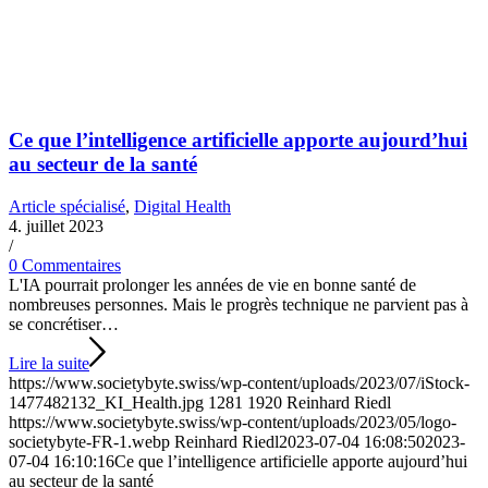
Ce que l’intelligence artificielle apporte aujourd’hui
au secteur de la santé
Article spécialisé
,
Digital Health
4. juillet 2023
/
0 Commentaires
L'IA pourrait prolonger les années de vie en bonne santé de
nombreuses personnes. Mais le progrès technique ne parvient pas à
se concrétiser…
Lire la suite
https://www.societybyte.swiss/wp-content/uploads/2023/07/iStock-
1477482132_KI_Health.jpg
1281
1920
Reinhard Riedl
https://www.societybyte.swiss/wp-content/uploads/2023/05/logo-
societybyte-FR-1.webp
Reinhard Riedl
2023-07-04 16:08:50
2023-
07-04 16:10:16
Ce que l’intelligence artificielle apporte aujourd’hui
au secteur de la santé