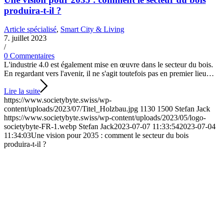
produira-t-il ?
Article spécialisé
,
Smart City & Living
7. juillet 2023
/
0 Commentaires
L'industrie 4.0 est également mise en œuvre dans le secteur du bois.
En regardant vers l'avenir, il ne s'agit toutefois pas en premier lieu…
Lire la suite
https://www.societybyte.swiss/wp-
content/uploads/2023/07/Titel_Holzbau.jpg
1130
1500
Stefan Jack
https://www.societybyte.swiss/wp-content/uploads/2023/05/logo-
societybyte-FR-1.webp
Stefan Jack
2023-07-07 11:33:54
2023-07-04
11:34:03
Une vision pour 2035 : comment le secteur du bois
produira-t-il ?