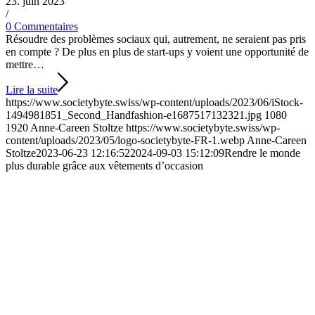
23. juin 2023
/
0 Commentaires
Résoudre des problèmes sociaux qui, autrement, ne seraient pas pris
en compte ? De plus en plus de start-ups y voient une opportunité de
mettre…
Lire la suite
https://www.societybyte.swiss/wp-content/uploads/2023/06/iStock-
1494981851_Second_Handfashion-e1687517132321.jpg
1080
1920
Anne-Careen Stoltze
https://www.societybyte.swiss/wp-
content/uploads/2023/05/logo-societybyte-FR-1.webp
Anne-Careen
Stoltze
2023-06-23 12:16:52
2024-09-03 15:12:09
Rendre le monde
plus durable grâce aux vêtements d’occasion