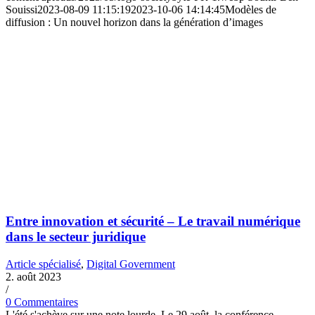
Souissi
2023-08-09 11:15:19
2023-10-06 14:14:45
Modèles de
diffusion : Un nouvel horizon dans la génération d’images
Entre innovation et sécurité – Le travail numérique
dans le secteur juridique
Article spécialisé
,
Digital Government
2. août 2023
/
0 Commentaires
L'été s'achève sur une note lourde. Le 29 août, la conférence