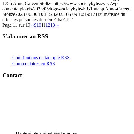
1756
Anne-Careen Stoltze
https://www.societybyte.swiss/wp-
content/uploads/2023/05/logo-societybyte-FR-1.webp
Anne-Careen
Stoltze
2023-06-06 10:11:23
2023-06-09 10:19:17
Traumatisme du
clic : les personnes derrière ChatGPT
Page 11 sur 19
«
‹
9
10
11
12
13
›
»
S’abonner au RSS
Contributions en tant que RSS
Commentaires en RSS
Contact
Haute école spécialisée bernoise