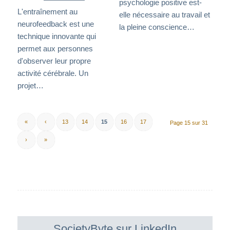
psychologie positive est-
L'entraînement au
elle nécessaire au travail et
neurofeedback est une
la pleine conscience…
technique innovante qui
permet aux personnes
d'observer leur propre
activité cérébrale. Un
projet…
«
‹
13
14
15
16
17
Page 15 sur 31
›
»
SocietyByte sur LinkedIn