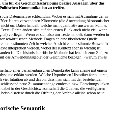
, um für die Geschichtsschreibung präzise Aussagen über das
olitischen Kommunikation zu treffen.
t die Datenanalyse schlechthin. Wobei es sich mit Ausnahme der in
 1970er Jahren verwendeten Kliometrie (die Anwendung ökonomischer
 nicht um Daten handelt, welche man quantitativ auswerten könnte,
 Texte. Daran ändert sich auf den ersten Blick auch nicht viel, wenn
gital) vorliegen. Wenn es sich also um Texte handelt, dann werden in
torisch-kritischen Methode Fragen an eine überlieferte Quelle
u einer bestimmten Zeit in welcher Absicht eine bestimmte Botschaft?
exte interpretiert werden, wobei der Kontext ebenso wichtig ist,
nden ist. Die historisch-kritische Methode hat letztlich zum Ziel, zu
. auf das Anwendungsgebiet der Geschichte bezogen, «warum etwas
nnerhalb einer parlamentarischen Demokratie kann alleine mit einem
alyse nie erklärt werden. Welche Hypothesen Historiker formulieren,
ch viel Intuition ab und davon, dass man sich mit der bestehenden
 anschliessend neue Zusammenhänge entdeckt, bzw. Forschungslücken
en dabei in der Geschichtswissenschaft die Quellen, die verfügbaren
 beispielswiese durch die Öffnung der Archive alleine schon neue
torische Semantik