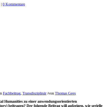
|
0 Kommentare
in
Fachbeitrag
,
Transdisziplinär
/
von
Thomas Gees
tal Humanities zu einer anwendungsorientierten
ory) beitragen? Der folgende Beitrag will aufzeigen, wie serielle