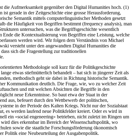
st die Aufmerksamkeit gegenüber den Digital Humanities hoch. (1)
ist gerade in der Zeitgeschichte eine grosse Herausforderung,
orische Semantik mittels computerlinguistischer Methoden gesetzt
lb die Häufigkeit von Begriffen bestimmt (frequency analysis), man
trukturen untersuchen, was die Begriffsgeschichte wesentlich
am Ende die Kontextualisierung von Begriffen eine Leistung, welche
berlassen werden wird. Wir folgen dem Verständnis von Michael
owski versteht unter den angewandten Digital Humanities die
ss sich die Fragestellung zur traditionellen
e.
ientierten Methodologie soll kurz für die Politikgeschichte
 lange etwas stiefmütterlich behandelt – hat sich in jüngerer Zeit als
unden, methodisch geht sie dabei in Richtung historische Semantik.
cher Kommunikation deutlich. Die Frage, wie, wo zu welcher Zeit
uftauchen und mit welchen Absichten die Begriffe in den
öglicht neue Erkenntnisse. So baut etwa der Staat in der
fend aus, befeuert durch den Wettbewerb der politischen,
steme in der Periode des Kalten Kriegs. Nicht nur der Sozialstaat
t, es werden laufend neue Politikfelder kreiert. Oder es wird in
ll ein «social engeneering» betrieben, nicht zuletzt im Ringen um
wird dies erkennbar im Bereich der Wissenschaftspolitik, wo
chulen sowie die staatliche Forschungsförderung ökonomisch
der Politik eine Neubeurteilung der Ausgabenpolitik.