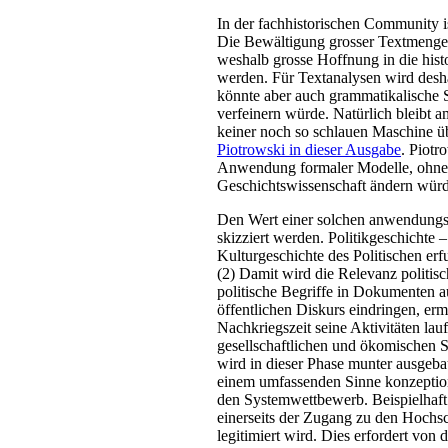
In der fachhistorischen Community i
Die Bewältigung grosser Textmengen 
weshalb grosse Hoffnung in die hist
werden. Für Textanalysen wird desha
könnte aber auch grammatikalische S
verfeinern würde. Natürlich bleibt 
keiner noch so schlauen Maschine ü
Piotrowski in dieser Ausgabe
. Piotr
Anwendung formaler Modelle, ohne da
Geschichtswissenschaft ändern würd
Den Wert einer solchen anwendungsor
skizziert werden. Politikgeschichte –
Kulturgeschichte des Politischen erf
(2) Damit wird die Relevanz politis
politische Begriffe in Dokumenten a
öffentlichen Diskurs eindringen, erm
Nachkriegszeit seine Aktivitäten lau
gesellschaftlichen und ökomischen Sy
wird in dieser Phase munter ausgebau
einem umfassenden Sinne konzeptione
den Systemwettbewerb. Beispielhaft 
einerseits der Zugang zu den Hochs
legitimiert wird. Dies erfordert von 