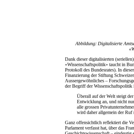
Abbildung: Digitalisierte Amt
«W
Dank dieser digitalisierten (serielle
«Wissenschaftspolitik» taucht in Bun
Protokoll des Bundesrates). In diese
Finanzierung der Stiftung Schweizeri
Aussergewöhnliches – Forschungsgel
der Begriff der Wissenschaftspolitik 
Überall auf der Welt steigt d
Entwicklung an, und nicht nur
alle grossen Privatunternehme
wird daher allgemein der Ruf 
Ganz offensichtlich reflektiert die
Parlament verfasst hat, über das Fra
Geschichtswissenschaft – eindeutig 