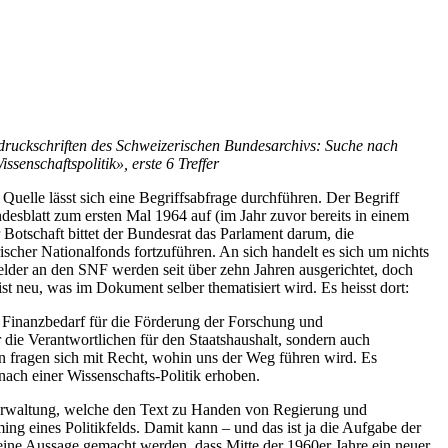
sdruckschriften des Schweizerischen Bundesarchivs: Suche nach
issenschaftspolitik», erste 6 Treffer
n) Quelle lässt sich eine Begriffsabfrage durchführen. Der Begriff
desblatt zum ersten Mal 1964 auf (im Jahr zuvor bereits in einem
r Botschaft bittet der Bundesrat das Parlament darum, die
scher Nationalfonds fortzuführen. An sich handelt es sich um nichts
der an den SNF werden seit über zehn Jahren ausgerichtet, doch
ist neu, was im Dokument selber thematisiert wird. Es heisst dort:
er Finanzbedarf für die Förderung der Forschung und
 die Verantwortlichen für den Staatshaushalt, sondern auch
n fragen sich mit Recht, wohin uns der Weg führen wird. Es
nach einer Wissenschafts-Politik erhoben.
 Verwaltung, welche den Text zu Handen von Regierung und
ming eines Politikfelds. Damit kann – und das ist ja die Aufgabe der
eine Aussage gemacht werden, dass Mitte der 1960er Jahre ein neuer