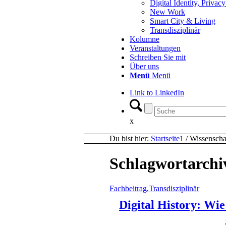
Digital Identity, Priva
New Work
Smart City & Living
Transdisziplinär
Kolumne
Veranstaltungen
Schreiben Sie mit
Über uns
Menü
Menü
Link to LinkedIn
x
Du bist hier:
Startseite
1
/
Wissenschaf
Schlagwortarchi
Fachbeitrag
,
Transdisziplinär
Digital History: Wie