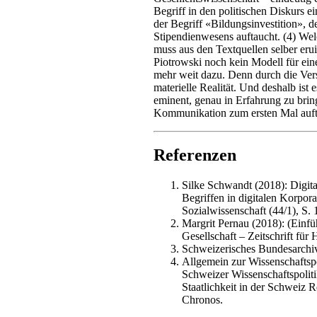
Begriff in den politischen Diskurs e
der Begriff «Bildungsinvestition», 
Stipendienwesens auftaucht. (4) Wel
muss aus den Textquellen selber erui
Piotrowski noch kein Modell für eine
mehr weit dazu. Denn durch die Versp
materielle Realität. Und deshalb ist 
eminent, genau in Erfahrung zu brin
Kommunikation zum ersten Mal auft
Referenzen
Silke Schwandt (2018): Digit
Begriffen in digitalen Korpora
Sozialwissenschaft (44/1), S.
Margrit Pernau (2018): (Einf
Gesellschaft – Zeitschrift für 
Schweizerisches Bundesarchi
Allgemein zur Wissenschaftspo
Schweizer Wissenschaftspolitik
Staatlichkeit in der Schweiz 
Chronos.