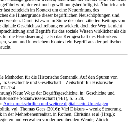
ingeführt wird, der erst noch gewöhnungsbedürftig ist. Ähnlich auch
der fast zeitgleich im Kontext um eine Neuordnung des
ches die Hintergründe dieser begrifflichen Neuschöpfungen sind,
ert werden. Damit ist zwar im Sinne des oben zitierten Beitrags von
 digitale Geschichtsschreibung entwickelt, doch der Weg ist nicht
rachlichung sind Begriffe für das soziale Wissen wirklicher als die
es für die Periodisierung – also das Kerngeschäft des Historikers –
gen, wann und in welchem Kontext ein Begriff aus der politischen
aucht.
ale Methoden für die Historische Semantik. Auf den Spuren von
, in: Geschichte und Gesellschaft – Zeitschrift für Historische
 107–134.
ührung) Neue Wege der Begriffsgeschichte, in: Geschichte und
Historische Sozialwissenschaft (44/1), S. 5-28.
v:
Amtsdruckschriften und weitere digitalisierte Unterlagen
litik, vgl. Thomas Gees (2016): Viel Diskurs – wenig Steuerung.
 in der Mehrebenenrealität, in Rothen, Christina et al (Hrsg.):
Regieren und verwalten vor der neoliberalen Wende, Zürich –