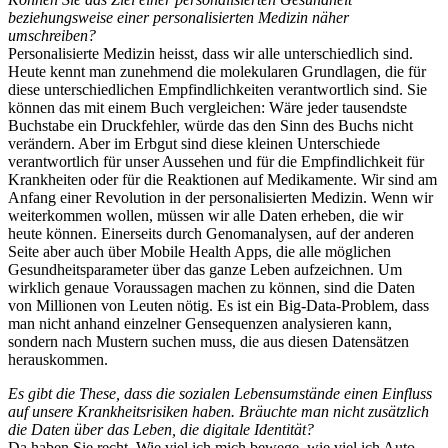
beziehungsweise einer personalisierten Medizin näher
umschreiben?
Personalisierte Medizin heisst, dass wir alle unterschiedlich sind.
Heute kennt man zunehmend die molekularen Grundlagen, die für
diese unterschiedlichen Empfindlichkeiten verantwortlich sind. Sie
können das mit einem Buch vergleichen: Wäre jeder tausendste
Buchstabe ein Druckfehler, würde das den Sinn des Buchs nicht
verändern. Aber im Erbgut sind diese kleinen Unterschiede
verantwortlich für unser Aussehen und für die Empfindlichkeit für
Krankheiten oder für die Reaktionen auf Medikamente. Wir sind am
Anfang einer Revolution in der personalisierten Medizin. Wenn wir
weiterkommen wollen, müssen wir alle Daten erheben, die wir
heute können. Einerseits durch Genomanalysen, auf der anderen
Seite aber auch über Mobile Health Apps, die alle möglichen
Gesundheitsparameter über das ganze Leben aufzeichnen. Um
wirklich genaue Voraussagen machen zu können, sind die Daten
von Millionen von Leuten nötig. Es ist ein Big-Data-Problem, dass
man nicht anhand einzelner Gensequenzen analysieren kann,
sondern nach Mustern suchen muss, die aus diesen Datensätzen
herauskommen.
Es gibt die These, dass die sozialen Lebensumstände einen Einfluss
auf unsere Krankheitsrisiken haben. Bräuchte man nicht zusätzlich
die Daten über das Leben, die digitale Identität?
Da haben Sie recht. Wie viel ich mich bewege, wie viel ich Auto