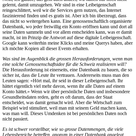
gelernt, damit umzugehen. Wir sind in eine Leibeigenschaft
reingeschlittert, weil wir die Services gern nutzen, das Internet
faszinierend finden und es gratis ist. Aber ich bin überzeugt, dass
das nicht so weitergehen kann. Eine genossenschaftlich organisierte
Datenbank, wo jeder freiwillig ein Konto eröffnen kann und dort all
seine Daten sammeln und vor allem entscheiden kann, was er damit
macht, ist im Prinzip die Antwort auf diese digitale Leibeigenschaft.
Google kann weiterhin meine Klicks und meine Querys haben, aber
ich möchte Kopien all dieser Events erhalten.
Was sind im Augenblick die grossen Herausforderungen, wenn man
eine solche Genossenschaftsidee für die Schweiz realisieren will?
Die Herausforderung ist einerseits, eine Datenbank zu bauen, die so
sicher ist, dass die Leute ihr vertrauen. Andererseits muss man den
Leuten sagen: «Hört mal, ihr seid in dieser Leibeigenschaft. Ihr
hättet eigentlich viel mehr davon, wenn ihr alle Daten auf einem
Konto hättet.» Wenn wir über persönliche Daten und insbesondere
Gesundheitsdaten reden, geht es oft darum, dass der Staat
entscheidet, was damit gemacht wird. Aber die Wirtschaft zum
Beispiel wird stimuliert, weil man mit seinem Geld machen kann,
was man will. Dieses Umdenken ist bei persönlichen Daten noch
nicht passiert.
Es ist schwer vorstellbar, wie so grosse Datenmengen, die viele
Lebensbereiche betreffen, anonym in einer Datenbank angelegt