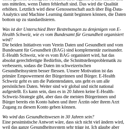
uns mitteilen, wenn Daten fehlerhaft sind. Das wird die Qualität
erhöhen. Letztlich wird diese Genossenschaft auch über Big-Data-
Analytics und Machine Learning damit beginnen können, die Daten
bottom up zu standardisieren.
Was ist der Unterschied Ihrer Bestrebungen zu denjenigen von E-
Health Schweiz, wie es vom Bundesamt für Gesundheit organisiert
wird?
Die beiden Initiativen vom Verein Daten und Gesundheit und vom
Bundesamt für Gesundheit (BAG) sind komplementär zueinander.
E-Health Schweiz, wie es vom BAG organisiert wird, hat das
absolut gerechtfertigte Bedürfnis, die Schnittstellenproblematik zu
verbessern, sodass die Daten im schweizerischen
Gesundheitssystem besser fliessen. Unsere Motivation ist das
primäre Empowerment der Bürgerinnen und Bürger. E-Health
Schweiz geht es um die Patientendaten, uns geht es um alle
persönlichen Daten. Weiter sind wir global und nicht national
aufgestellt. Es kann sein, dass es in 20 Jahren keine E-Health-
Schweiz-Strategie gibt, aber dass die meisten Bürgerinnen und
Bürger bereits ein Konto haben und ihrer Ärztin oder ihrem Arzt
Zugang zu diesem Konto geben können.
Wo wird das Gesundheitswesen in 30 Jahren sein?
Eine pessimistische Antwort wäre, dass sich nicht viel ändern wird,
weil das ganze Gesundheitssystem sehr träge ist. Ich glaube aber