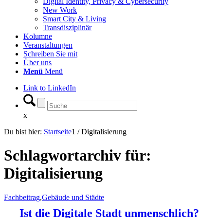
Digital Identity, Privacy & Cybersecurity
New Work
Smart City & Living
Transdisziplinär
Kolumne
Veranstaltungen
Schreiben Sie mit
Über uns
Menü
Menü
Link to LinkedIn
x
Du bist hier:
Startseite
1
/
Digitalisierung
Schlagwortarchiv für:
Digitalisierung
Fachbeitrag
,
Gebäude und Städte
Ist die Digitale Stadt unmenschlich?