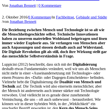
Von
Jonathan Bennett
|
0 Kommentare
2. Oktober 2016
/
0 Kommentare
/
in
Fachbeitrag
,
Gebäude und Städte
/
von
Jonathan Bennett
Die Beziehung zwischen Mensch und Technologie ist so alt wie
die Menschheitsgeschichte selbst. Technische Innovationen
haben zu unserem materiellen Wohlstand beigetragen und lösen
immer wieder Euphorie aus. Sie verlangen von Menschen aber
auch Anpassungen und stossen deshalb auch auf Widerstand.
Die Digitale Revolution gilt als still, doch ihre Wirkung stellt gar
das menschliche Selbstverständnis in Frage.
Luppicini (2012) beschreibt, dass sich mit der
Digitalisierung
deshalb etwas Fundamentales verändert, weil wir uns als Menschen
nicht mehr in einer «Auseinandersetzung mit Technologie» oder
einem Prozess des «Dafür- oder Dagegen-Entscheidens» befinden.
Vielmehr hebt die Digitalisierung die
Dualität von Mensch und
Technik
auf. Die Technik wird also einerseits menschlicher, aber
der Mensch ist andererseits auch immer stärker mit Technologie
verwoben. Und vielleicht ist es gerade diese zunehmende
Vermischung, die uns – oft auch unbewusst – herausfordert. Wie
können wir in dieser hybriden Welt, in der „Wirklichkeit“ ein
unscharfer Begriff geworden ist, den
Kern des Mensch-Seins