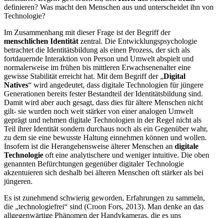
definieren? Was macht den Menschen aus und unterscheidet ihn von
Technologie?
Im Zusammenhang mit dieser Frage ist der Begriff der
menschlichen Identität
zentral. Die Entwicklungspsychologie
betrachtet die Identitätsbildung als einen Prozess, der sich als
fortdauernde Interaktion von Person und Umwelt abspielt und
normalerweise im frühen bis mittleren Erwachsenenalter eine
gewisse Stabilität erreicht hat. Mit dem Begriff der „
Digital
Natives
“ wird angedeutet, dass digitale Technologien für jüngere
Generationen bereits fester Bestandteil der Identitätsbildung sind.
Damit wird aber auch gesagt, dass dies für ältere Menschen nicht
gilt- sie wurden noch weit stärker von einer analogen Umwelt
geprägt und nehmen digitale Technologien in der Regel nicht als
Teil ihrer Identität sondern durchaus noch als ein Gegenüber wahr,
zu dem sie eine bewusste Haltung einnehmen können und wollen.
Insofern ist die Herangehensweise älterer Menschen an
digitale
Technologie
oft eine analytischere und weniger intuitive. Die oben
genannten Befürchtungen gegenüber digitaler Technologie
akzentuieren sich deshalb bei älteren Menschen oft stärker als bei
jüngeren.
Es ist zunehmend schwierig geworden, Erfahrungen zu sammeln,
die „technologiefrei“ sind (Croon Fors, 2013). Man denke an das
allgegenwärtige Phänomen der Handykameras, die es uns