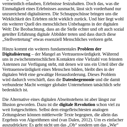
vermeintlich erlauben, Erlebnisse festzuhalten. Doch das, was die
Einmaligkeit eines Erlebnisses ausmacht, lässt sich vorderhand nur
unzureichend digitalisieren. Die Schnappschüsse bringen uns die
Wirklichkeit des Erlebten nicht wirklich zurück. Und hier liegt wohl
ein weiterer Quell des menschlichen Unbehagens in der digitalen
Welt: Die Beobachtung, dass an die Stelle echter und oft auch sozial
geteilter Erfahrung digitale Abbilder treten und dass durch diese
„Stellvertretung“ etwas essenziell Menschliches verloren geht.
Hinzu kommt ein weiteres fundamentales
Problem der
Digitalisierung
– der Mangel an Vertrauenswürdigkeit. Während
uns in zwischenmenschlichen Kontakten eine Vielzahl von feinsten
Antennen zur Verfügung steht, mit denen wir uns ein Urteil über die
Vertrauenswürdigkeit eines Menschen bilden, bleibt dies in der
digitalen Welt eine gewaltige Herausforderung. Dieses Problem
wird dadurch verschärft, dass die
Datenhegemonie
und die damit
verbundene Macht weniger globaler Unternehmen tatsächlich sehr
bedenklich ist.
Die Alternative eines digitalen Abseitsstehens ist aber längst zur
Illusion geworden. Dazu ist die
digitale Revolution
schon viel zu
weit fortgeschritten. Selbst dem eingefleischtesten analogen
Zeitungsleser können mittlerweile Texte begegnen, die allein das
Ergebnis von Algorithmen sind (van Dalen, 2012). Um es einfacher
auszudrücken: Es geht nicht um das „Ob“ sondern um das „Wie“