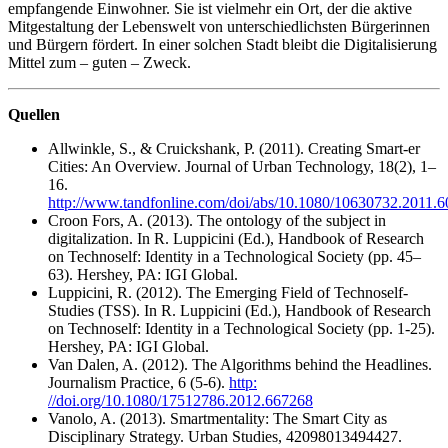
empfangende Einwohner. Sie ist vielmehr ein Ort, der die aktive
Mitgestaltung der Lebenswelt von unterschiedlichsten Bürgerinnen
und Bürgern fördert. In einer solchen Stadt bleibt die Digitalisierung
Mittel zum – guten – Zweck.
Quellen
Allwinkle, S., & Cruickshank, P. (2011). Creating Smart-er
Cities: An Overview. Journal of Urban Technology, 18(2), 1–
16.
http://www.tandfonline.com/doi/abs/10.1080/10630732.2011.
Croon Fors, A. (2013). The ontology of the subject in
digitalization. In R. Luppicini (Ed.), Handbook of Research
on Technoself: Identity in a Technological Society (pp. 45–
63). Hershey, PA: IGI Global.
Luppicini, R. (2012). The Emerging Field of Technoself-
Studies (TSS). In R. Luppicini (Ed.), Handbook of Research
on Technoself: Identity in a Technological Society (pp. 1-25).
Hershey, PA: IGI Global.
Van Dalen, A. (2012). The Algorithms behind the Headlines.
Journalism Practice, 6 (5-6).
http:
//doi.org/10.1080/17512786.2012.667268
Vanolo, A. (2013). Smartmentality: The Smart City as
Disciplinary Strategy. Urban Studies, 42098013494427.