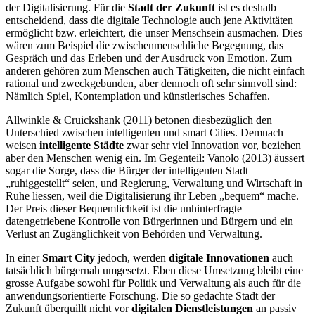
der Digitalisierung. Für die
Stadt der Zukunft
ist es deshalb
entscheidend, dass die digitale Technologie auch jene Aktivitäten
ermöglicht bzw. erleichtert, die unser Menschsein ausmachen. Dies
wären zum Beispiel die zwischenmenschliche Begegnung, das
Gespräch und das Erleben und der Ausdruck von Emotion. Zum
anderen gehören zum Menschen auch Tätigkeiten, die nicht einfach
rational und zweckgebunden, aber dennoch oft sehr sinnvoll sind:
Nämlich Spiel, Kontemplation und künstlerisches Schaffen.
Allwinkle & Cruickshank (2011) betonen diesbezüglich den
Unterschied zwischen intelligenten und smart Cities. Demnach
weisen
intelligente Städte
zwar sehr viel Innovation vor, beziehen
aber den Menschen wenig ein. Im Gegenteil: Vanolo (2013) äussert
sogar die Sorge, dass die Bürger der intelligenten Stadt
„ruhiggestellt“ seien, und Regierung, Verwaltung und Wirtschaft in
Ruhe liessen, weil die Digitalisierung ihr Leben „bequem“ mache.
Der Preis dieser Bequemlichkeit ist die unhinterfragte
datengetriebene Kontrolle von Bürgerinnen und Bürgern und ein
Verlust an Zugänglichkeit von Behörden und Verwaltung.
In einer
Smart City
jedoch, werden
digitale Innovationen
auch
tatsächlich bürgernah umgesetzt. Eben diese Umsetzung bleibt eine
grosse Aufgabe sowohl für Politik und Verwaltung als auch für die
anwendungsorientierte Forschung. Die so gedachte Stadt der
Zukunft überquillt nicht vor
digitalen Dienstleistungen
an passiv