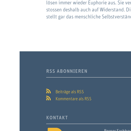
lösen immer wieder Euphorie aus. Sie 
stossen deshalb auch auf Widerstand. Die 
stellt gar das menschliche Selbstverstän
RSS ABONNIEREN
Beiträge als RSS
Kommentare als RSS
KONTAKT