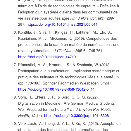
infirmiers à l’aide de technologies de capteurs – Défis liés à
l’adoption d’un système d’alerte dans les communautés de
vie assistée pour adultes âgés.
Int J Nurs Sci
,
8
(3), 289-
297.
https://doi.org/10.1016/j.ijnss.2021.05.011
Konttila, J., Siira, H., Kyngas, H., Lahtinen, M., Elo, S.,
Kaariainen, M., . . Mikkonen, K. (2019). Compétences des
professionnels de la santé en matière de numérisation : une
revue systématique.
J Clin Nurs
,
28
(5-6), 745-761.
https://doi.org/10.1111/jocn.14710
Pfannstiel, M. A., Krammer, S., & Swoboda, W. (2018).
Participation à la numérisation : implication systématique et
pratique des utilisateurs de technologies liées à la santé. In
(pp. 173-186). Springer Fachmedien Wiesbaden GmbH.
https://doi.org/10.1007/978-3-658-13642-0_11
Sorg, H., Ehlers, J. P., & Sorg, C. G. G. (2022).
Digitalization in Medicine : Are German Medical Students
Well Prepared for the Future ?
Int J Environ Res Public
Health
,
19
(14).
https://doi.org/10.3390/ijerph19148308
Venkatesh, V., Thong, J. Y. L., & Xu, X. (2012). Acceptation
et utilisation des technologies de l’information par les