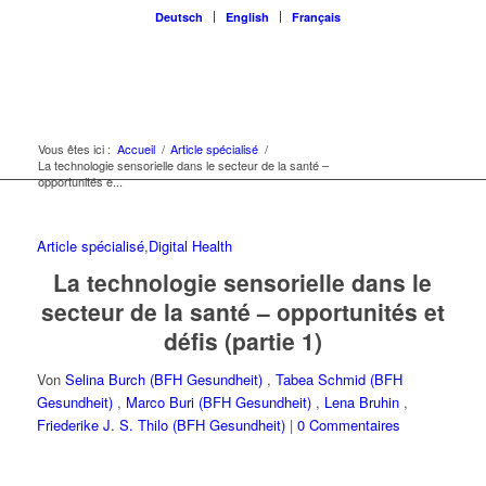
Deutsch
English
Français
Vous êtes ici :
Accueil
/
Article spécialisé
/
La technologie sensorielle dans le secteur de la santé –
opportunités e...
Article spécialisé
,
Digital Health
La technologie sensorielle dans le
secteur de la santé – opportunités et
défis (partie 1)
Von
Selina Burch (BFH Gesundheit)
,
Tabea Schmid (BFH
Gesundheit)
,
Marco Buri (BFH Gesundheit)
,
Lena Bruhin
,
Friederike J. S. Thilo (BFH Gesundheit)
|
0 Commentaires