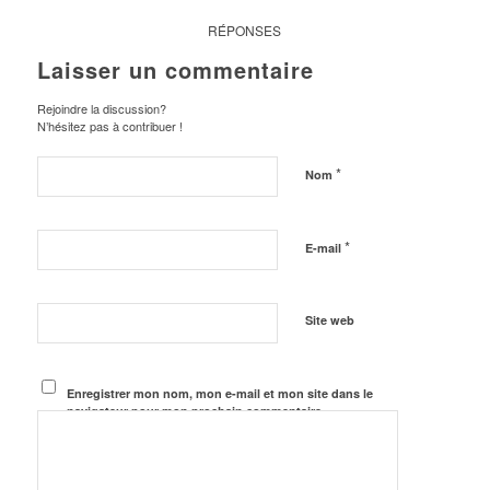
RÉPONSES
Laisser un commentaire
Rejoindre la discussion?
N’hésitez pas à contribuer !
*
Nom
*
E-mail
Site web
Enregistrer mon nom, mon e-mail et mon site dans le
navigateur pour mon prochain commentaire.