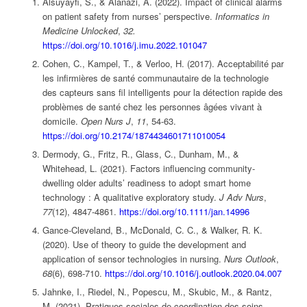
Alsuyayfi, S., & Alanazi, A. (2022). Impact of clinical alarms
on patient safety from nurses’ perspective.
Informatics in
Medicine Unlocked
,
32.
https://doi.org/10.1016/j.imu.2022.101047
Cohen, C., Kampel, T., & Verloo, H. (2017). Acceptabilité par
les infirmières de santé communautaire de la technologie
des capteurs sans fil intelligents pour la détection rapide des
problèmes de santé chez les personnes âgées vivant à
domicile.
Open Nurs J
,
11
, 54-63.
https://doi.org/10.2174/1874434601711010054
Dermody, G., Fritz, R., Glass, C., Dunham, M., &
Whitehead, L. (2021). Factors influencing community-
dwelling older adults’ readiness to adopt smart home
technology : A qualitative exploratory study.
J Adv Nurs
,
77
(12), 4847-4861.
https://doi.org/10.1111/jan.14996
Gance-Cleveland, B., McDonald, C. C., & Walker, R. K.
(2020). Use of theory to guide the development and
application of sensor technologies in nursing.
Nurs Outlook
,
68
(6), 698-710.
https://doi.org/10.1016/j.outlook.2020.04.007
Jahnke, I., Riedel, N., Popescu, M., Skubic, M., & Rantz,
M. (2021). Pratiques sociales de coordination des soins