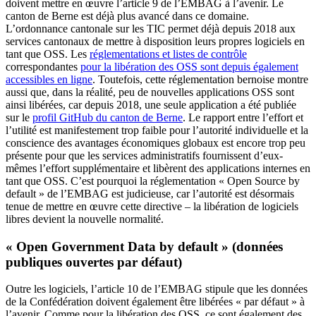
doivent mettre en œuvre l’article 9 de l’EMBAG à l’avenir. Le
canton de Berne est déjà plus avancé dans ce domaine.
L’ordonnance cantonale sur les TIC permet déjà depuis 2018 aux
services cantonaux de mettre à disposition leurs propres logiciels en
tant que OSS. Les
réglementations et listes de contrôle
correspondantes
pour la libération des OSS sont depuis également
accessibles en ligne
. Toutefois, cette réglementation bernoise montre
aussi que, dans la réalité, peu de nouvelles applications OSS sont
ainsi libérées, car depuis 2018, une seule application a été publiée
sur le
profil GitHub du canton de Berne
. Le rapport entre l’effort et
l’utilité est manifestement trop faible pour l’autorité individuelle et la
conscience des avantages économiques globaux est encore trop peu
présente pour que les services administratifs fournissent d’eux-
mêmes l’effort supplémentaire et libèrent des applications internes en
tant que OSS. C’est pourquoi la réglementation « Open Source by
default » de l’EMBAG est judicieuse, car l’autorité est désormais
tenue de mettre en œuvre cette directive – la libération de logiciels
libres devient la nouvelle normalité.
« Open Government Data by default » (données
publiques ouvertes par défaut)
Outre les logiciels, l’article 10 de l’EMBAG stipule que les données
de la Confédération doivent également être libérées « par défaut » à
l’avenir. Comme pour la libération des OSS, ce sont également des