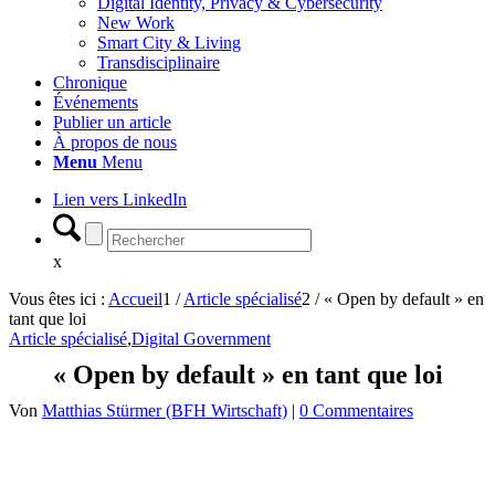
Digital Identity, Privacy & Cybersecurity
New Work
Smart City & Living
Transdisciplinaire
Chronique
Événements
Publier un article
À propos de nous
Menu
Menu
Lien vers LinkedIn
x
Vous êtes ici :
Accueil
1
/
Article spécialisé
2
/
« Open by default » en
tant que loi
Article spécialisé
,
Digital Government
« Open by default » en tant que loi
Von
Matthias Stürmer (BFH Wirtschaft)
|
0 Commentaires