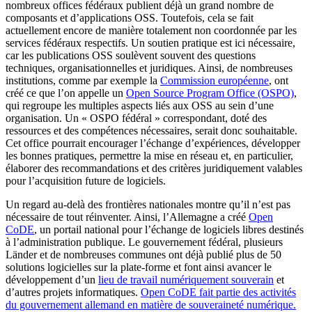
nombreux offices fédéraux publient déjà un grand nombre de
composants et d’applications OSS. Toutefois, cela se fait
actuellement encore de manière totalement non coordonnée par les
services fédéraux respectifs. Un soutien pratique est ici nécessaire,
car les publications OSS soulèvent souvent des questions
techniques, organisationnelles et juridiques. Ainsi, de nombreuses
institutions, comme par exemple la
Commission européenne
, ont
créé ce que l’on appelle un
Open Source Program Office (OSPO)
,
qui regroupe les multiples aspects liés aux OSS au sein d’une
organisation. Un « OSPO fédéral » correspondant, doté des
ressources et des compétences nécessaires, serait donc souhaitable.
Cet office pourrait encourager l’échange d’expériences, développer
les bonnes pratiques, permettre la mise en réseau et, en particulier,
élaborer des recommandations et des critères juridiquement valables
pour l’acquisition future de logiciels.
Un regard au-delà des frontières nationales montre qu’il n’est pas
nécessaire de tout réinventer. Ainsi, l’Allemagne a créé
Open
CoDE
, un portail national pour l’échange de logiciels libres destinés
à l’administration publique. Le gouvernement fédéral, plusieurs
Länder et de nombreuses communes ont déjà publié plus de 50
solutions logicielles sur la plate-forme et font ainsi avancer le
développement d’un
lieu de travail numériquement souverain
et
d’autres projets informatiques.
Open CoDE fait partie des activités
du gouvernement allemand en matière de souveraineté numérique.