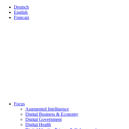
Deutsch
English
Français
Focus
Augmented Intelligence
Digital Business & Economy
Digital Government
Digital Health