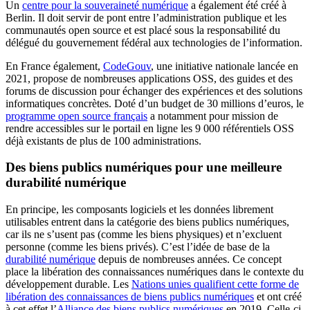
Un
centre pour la souveraineté numérique
a également été créé à
Berlin. Il doit servir de pont entre l’administration publique et les
communautés open source et est placé sous la responsabilité du
délégué du gouvernement fédéral aux technologies de l’information.
En France également,
CodeGouv
, une initiative nationale lancée en
2021, propose de nombreuses applications OSS, des guides et des
forums de discussion pour échanger des expériences et des solutions
informatiques concrètes. Doté d’un budget de 30 millions d’euros, le
programme open source français
a notamment pour mission de
rendre accessibles sur le portail en ligne les 9 000 référentiels OSS
déjà existants de plus de 100 administrations.
Des biens publics numériques pour une meilleure
durabilité numérique
En principe, les composants logiciels et les données librement
utilisables entrent dans la catégorie des biens publics numériques,
car ils ne s’usent pas (comme les biens physiques) et n’excluent
personne (comme les biens privés). C’est l’idée de base de la
durabilité numérique
depuis de nombreuses années. Ce concept
place la libération des connaissances numériques dans le contexte du
développement durable. Les
Nations unies qualifient cette forme de
libération des connaissances de biens publics numériques
et ont créé
à cet effet l’
Alliance des biens publics numériques
en 2019. Celle-ci