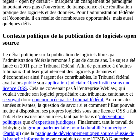
règles « open by default » marquent un changement de paradigme
important vers plus d’ouverture, de transparence et de réutilisation
pratique des logiciels et des données. Pour l’administration fédérale
et l’économie, il en résulte de nombreuses opportunités, mais aussi
quelques défis.
Contexte politique de la publication de logiciels open
source
Le débat politique sur la publication de logiciels libres par
l’administration fédérale remonte à plus de douze ans. Le sujet a été
lancé en 2011 par le Tribunal fédéral. Afin de permettre à d’autres
tribunaux d’utiliser gratuitement des logiciels judiciaires et
d’économiser ainsi l’argent des contribuables, le Tribunal fédéral
avait alors
publié
son
application judiciaire OpenJustitia sous une
licence OSS
. Cela ne convenait pas à l’entreprise Weblaw, qui
voulait vendre son logiciel propriétaire aux tribunaux cantonaux et
se voyait
donc
concurrencée par le Tribunal fédéral.
Au cours des
années suivantes, la question de savoir si et comment l’Etat pouvait
mettre à disposition ses propres logiciels sous une licence OSS a fait
l’objet de discussions animées, tant par le biais d’
interventions
politiques
que d’
expertises juridiques
. Finalement, tant le travail de
lobbying du
groupe parlementaire pour la durabilité numérique
(Parldigi)
que la
pratique de développement open source réussie de
la branche informatique
ont conduit à ce que l’EMBAG autorise