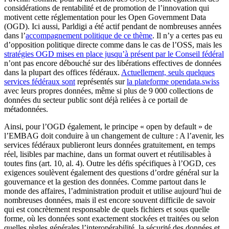
considérations de rentabilité et de promotion de l’innovation qui
motivent cette réglementation pour les Open Government Data
(OGD). Ici aussi, Parldigi a été actif pendant de nombreuses années
dans l’
accompagnement politique de ce thème
. Il n’y a certes pas eu
d’opposition politique directe comme dans le cas de l’OSS, mais les
stratégies OGD mises en place jusqu’à présent par le Conseil fédéral
n’ont pas encore débouché sur des libérations effectives de données
dans la plupart des offices fédéraux.
Actuellement, seuls quelques
services fédéraux sont
représentés sur
la plateforme opendata.swiss
avec leurs propres données, même si plus de 9 000 collections de
données du secteur public sont déjà reliées à ce portail de
métadonnées.
Ainsi, pour l’OGD également, le principe « open by default » de
l’EMBAG doit conduire à un changement de culture : A l’avenir, les
services fédéraux publieront leurs données gratuitement, en temps
réel, lisibles par machine, dans un format ouvert et réutilisables à
toutes fins (art. 10, al. 4). Outre les défis spécifiques à l’OGD, ces
exigences soulèvent également des questions d’ordre général sur la
gouvernance et la gestion des données. Comme partout dans le
monde des affaires, l’administration produit et utilise aujourd’hui de
nombreuses données, mais il est encore souvent difficile de savoir
qui est concrètement responsable de quels fichiers et sous quelle
forme, où les données sont exactement stockées et traitées ou selon
quelles règles générales l’interopérabilité, la sécurité des données et