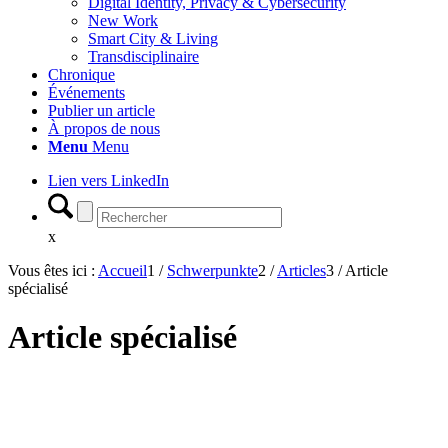
Digital Identity, Privacy & Cybersecurity
New Work
Smart City & Living
Transdisciplinaire
Chronique
Événements
Publier un article
À propos de nous
Menu
Menu
Lien vers LinkedIn
x
Vous êtes ici :
Accueil
1
/
Schwerpunkte
2
/
Articles
3
/
Article
spécialisé
Article spécialisé