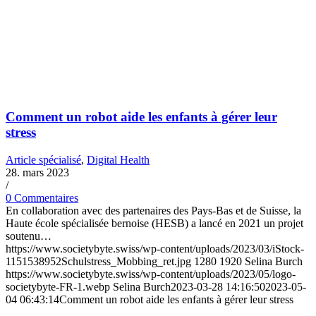
Comment un robot aide les enfants à gérer leur
stress
Article spécialisé
,
Digital Health
28. mars 2023
/
0 Commentaires
En collaboration avec des partenaires des Pays-Bas et de Suisse, la
Haute école spécialisée bernoise (HESB) a lancé en 2021 un projet
soutenu…
https://www.societybyte.swiss/wp-content/uploads/2023/03/iStock-
1151538952Schulstress_Mobbing_ret.jpg
1280
1920
Selina Burch
https://www.societybyte.swiss/wp-content/uploads/2023/05/logo-
societybyte-FR-1.webp
Selina Burch
2023-03-28 14:16:50
2023-05-
04 06:43:14
Comment un robot aide les enfants à gérer leur stress