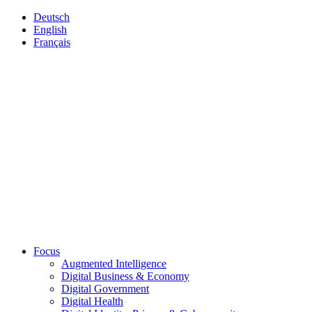
Deutsch
English
Français
Focus
Augmented Intelligence
Digital Business & Economy
Digital Government
Digital Health