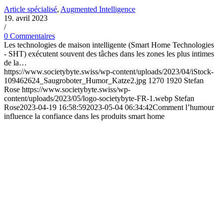
Article spécialisé
,
Augmented Intelligence
19. avril 2023
/
0 Commentaires
Les technologies de maison intelligente (Smart Home Technologies
- SHT) exécutent souvent des tâches dans les zones les plus intimes
de la…
https://www.societybyte.swiss/wp-content/uploads/2023/04/iStock-
109462624_Saugroboter_Humor_Katze2.jpg
1270
1920
Stefan
Rose
https://www.societybyte.swiss/wp-
content/uploads/2023/05/logo-societybyte-FR-1.webp
Stefan
Rose
2023-04-19 16:58:59
2023-05-04 06:34:42
Comment l’humour
influence la confiance dans les produits smart home