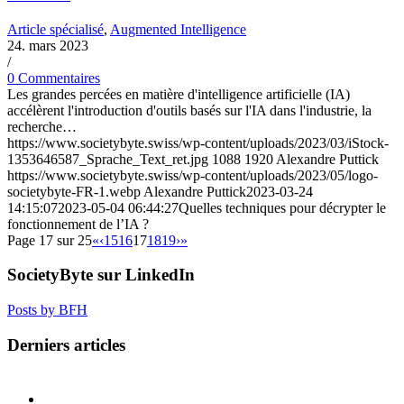
Article spécialisé
,
Augmented Intelligence
24. mars 2023
/
0 Commentaires
Les grandes percées en matière d'intelligence artificielle (IA)
accélèrent l'introduction d'outils basés sur l'IA dans l'industrie, la
recherche…
https://www.societybyte.swiss/wp-content/uploads/2023/03/iStock-
1353646587_Sprache_Text_ret.jpg
1088
1920
Alexandre Puttick
https://www.societybyte.swiss/wp-content/uploads/2023/05/logo-
societybyte-FR-1.webp
Alexandre Puttick
2023-03-24
14:15:07
2023-05-04 06:44:27
Quelles techniques pour décrypter le
fonctionnement de l’IA ?
Page 17 sur 25
«
‹
15
16
17
18
19
›
»
SocietyByte sur LinkedIn
Posts by BFH
Derniers articles