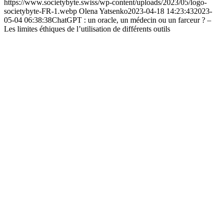
https://www.societybyte.swiss/wp-content/uploads/2023/05/logo-
societybyte-FR-1.webp
Olena Yatsenko
2023-04-18 14:23:43
2023-
05-04 06:38:38
ChatGPT : un oracle, un médecin ou un farceur ? –
Les limites éthiques de l’utilisation de différents outils