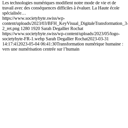
Les technologies numériques modifient notre mode de vie et de
travail avec des conséquences difficiles à évaluer. La Haute école
spécialisée…
https://www.societybyte.swiss/wp-
content/uploads/2023/03/BFH_KeyVisual_DigitaleTransformation_3
2_ret.png
1280
1920
Sarah Degallier Rochat
https://www.societybyte.swiss/wp-content/uploads/2023/05/logo-
societybyte-FR-1.webp
Sarah Degallier Rochat
2023-03-31
14:17:41
2023-05-04 06:41:30
Transformation numérique humaine :
vers une numérisation centrée sur l’humain