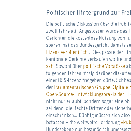
Politischer Hintergrund zur Fr
Die politische Diskussion über die Publ
zwölf Jahre alt. Angestossen wurde das
Gerichten die kostenlose Nutzung von Ju
sparen, hat das Bundesgericht damals s
Lizenz veröffentlicht
. Dies passte der Fi
kantonale Gerichte verkaufen wollte un
sah.
Sowohl über
politische Vorstösse
al
folgenden Jahren hitzig darüber diskutie
einer OSS-Lizenz freigeben dürfe. Schlie
der
Parlamentarischen Gruppe Digitale N
Open-Source- Entwicklungspraxis der IT
nicht nur erlaubt, sondern sogar eine ob
sei denn, die Rechte Dritter oder sicher
einschränken.» Künftig müssen sich also
befassen – die weltweite Forderung
«Pub
Bundesebene nun bestmöglich umgesetzt.