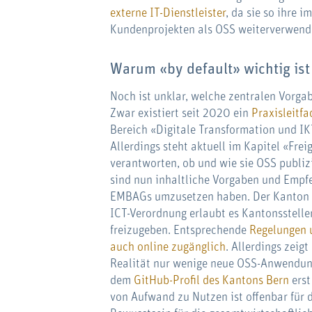
externe IT-Dienstleister
, da sie so ihre 
Kundenprojekten als OSS weiterverwend
Warum «by default» wichtig ist
Noch ist unklar, welche zentralen Vorg
Zwar existiert seit 2020 ein
Praxisleitf
Bereich «Digitale Transformation und IK
Allerdings steht aktuell im Kapitel «Frei
verantworten, ob und wie sie OSS publi
sind nun inhaltliche Vorgaben und Empfe
EMBAGs umzusetzen haben. Der Kanton Be
ICT-Verordnung erlaubt es Kantonsstellen
freizugeben. Entsprechende
Regelungen u
auch online zugänglich
. Allerdings zeig
Realität nur wenige neue OSS-Anwendung
dem
GitHub-Profil des Kantons Bern
erst
von Aufwand zu Nutzen ist offenbar für d