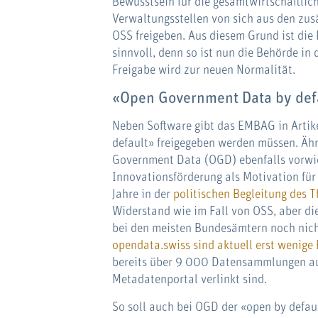
Bewusstsein für die gesamtwirtschaftlich
Verwaltungsstellen von sich aus den zus
OSS freigeben. Aus diesem Grund ist di
sinnvoll, denn so ist nun die Behörde in
Freigabe wird zur neuen Normalität.
«Open Government Data by def
Neben Software gibt das EMBAG in Artike
default» freigegeben werden müssen. Ähn
Government Data (OGD) ebenfalls vorwi
Innovationsförderung als Motivation für 
Jahre in der
politischen Begleitung des 
Widerstand wie im Fall von OSS, aber di
bei den meisten Bundesämtern noch nich
opendata.swiss sind aktuell erst wenige
bereits über 9 000 Datensammlungen aus
Metadatenportal verlinkt sind.
So soll auch bei OGD der «open by def