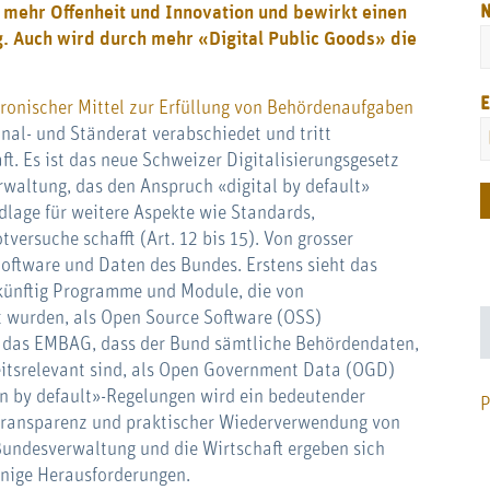
u mehr Offenheit und Innovation und bewirkt einen
. Auch wird durch mehr «Digital Public Goods» die
E
ronischer Mittel zur Erfüllung von Behördenaufgaben
al- und Ständerat verabschiedet und tritt
ft. Es ist das neue Schweizer Digitalisierungsgesetz
waltung, das den Anspruch «digital by default»
ndlage für weitere Aspekte wie Standards,
tversuche schafft (Art. 12 bis 15). Von grosser
oftware und Daten des Bundes. Erstens sieht das
künftig Programme und Module, die von
t wurden, als Open Source Software (OSS)
ngt das EMBAG, dass der Bund sämtliche Behördendaten,
eitsrelevant sind, als Open Government Data (OGD)
pen by default»-Regelungen wird ein bedeutender
P
Transparenz und praktischer Wiederverwendung von
 Bundesverwaltung und die Wirtschaft ergeben sich
inige Herausforderungen.