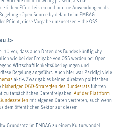
en Vorteile noch zu wenig präsent, als dass
ätzlichen Effort leisten und interne Anwendungen als
e Regelung «Open Source by default» im EMBAG
 der Pflicht, diese Vorgabe umzusetzen – die OSS-
ault»
l 10 vor, dass auch Daten des Bundes künftig «by
lich wie bei der Freigabe von OSS werden bei Open
egend Wirtschaftlichkeitsüberlegungen und
diese Regelung angeführt. Auch hier war Parldigi viele
Themas
aktiv. Zwar gab es keinen direkten politischen
e
bisherigen OGD-Strategien des Bundesrats
führten
t zu tatsächlichen Datenfreigaben.
Auf der Plattform
 Bundesstellen
mit eigenen Daten vertreten, auch wenn
 dem öffentlichen Sektor auf diesem
ault»-Grundsatz im EMBAG zu einem Kulturwandel