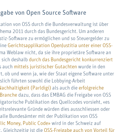
eigabe von Open Source Software
ikation von OSS durch die Bundesverwaltung ist über
 Thema 2011 durch das Bundesgericht. Um anderen
stiz-Software zu ermöglichen und so Steuergelder zu
eine
Gerichtsapplikation OpenJustitia unter einer OSS-
rma Weblaw nicht, da sie ihre proprietäre Software an
d sich deshalb
durch das Bundesgericht konkurrenziert
s auch
mittels juristischer Gutachten
wurde in den
rt, ob und wenn ja, wie der Staat eigene Software unter
sslich führten sowohl die Lobbying-Arbeit
achhaltigkeit (Parldigi)
als auch die
erfolgreiche
-Branche
dazu, dass das EMBAG die Freigabe von OSS
ligatorische Publikation des Quellcodes vorsieht, «es
heitsrelevante Gründe würden dies ausschliessen oder
 alle Bundesämter mit der Publikation von OSS
lic Money, Public Code»
wird in der Schweiz auf
 Gleichzeitig ist die
OSS-Freigabe auch von Vorteil für