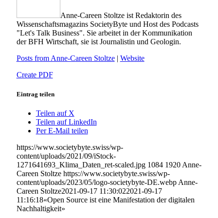
Anne-Careen Stoltze ist Redaktorin des
Wissenschaftsmagazins SocietyByte und Host des Podcasts
"Let's Talk Business". Sie arbeitet in der Kommunikation
der BFH Wirtschaft, sie ist Journalistin und Geologin.
Posts from Anne-Careen Stoltze
|
Website
Create PDF
Eintrag teilen
Teilen auf X
Teilen auf LinkedIn
Per E-Mail teilen
https://www.societybyte.swiss/wp-
content/uploads/2021/09/iStock-
1271641693_Klima_Daten_ret-scaled.jpg
1084
1920
Anne-
Careen Stoltze
https://www.societybyte.swiss/wp-
content/uploads/2023/05/logo-societybyte-DE.webp
Anne-
Careen Stoltze
2021-09-17 11:30:02
2021-09-17
11:16:18
«Open Source ist eine Manifestation der digitalen
Nachhaltigkeit»