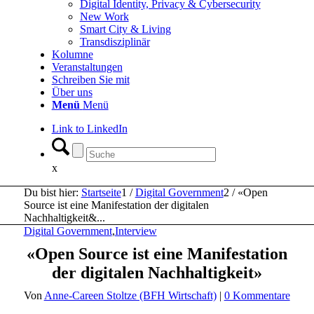
Digital Identity, Privacy & Cybersecurity
New Work
Smart City & Living
Transdisziplinär
Kolumne
Veranstaltungen
Schreiben Sie mit
Über uns
Menü
Menü
Link to LinkedIn
x
Du bist hier:
Startseite
1
/
Digital Government
2
/
«Open
Source ist eine Manifestation der digitalen
Nachhaltigkeit&...
Digital Government
,
Interview
«Open Source ist eine Manifestation
der digitalen Nachhaltigkeit»
Von
Anne-Careen Stoltze (BFH Wirtschaft)
|
0 Kommentare