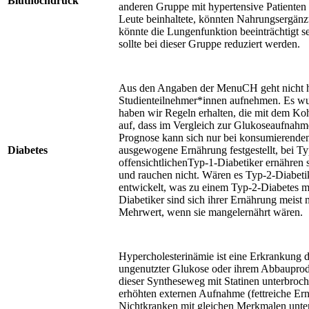
Bluthochdruck
anderen Gruppe mit hypertensive Patienten 
Leute beinhaltete, könnten Nahrungsergänz
könnte die Lungenfunktion beeinträchtigt s
sollte bei dieser Gruppe reduziert werden.
Aus den Angaben der MenuCH geht nicht he
Studienteilnehmer*innen aufnehmen. Es wur
haben wir Regeln erhalten, die mit dem K
auf, dass im Vergleich zur Glukoseaufnah
Prognose kann sich nur bei konsumierenden
Diabetes
ausgewogene Ernährung festgestellt, bei Ty
offensichtlichenTyp-1-Diabetiker ernähren
und rauchen nicht. Wären es Typ-2-Diabeti
entwickelt, was zu einem Typ-2-Diabetes m
Diabetiker sind sich ihrer Ernährung meist
Mehrwert, wenn sie mangelernährt wären.
Hypercholesterinämie ist eine Erkrankung de
ungenutzter Glukose oder ihrem Abbauproduk
dieser Syntheseweg mit Statinen unterbroch
erhöhten externen Aufnahme (fettreiche Er
Nichtkranken mit gleichen Merkmalen unter