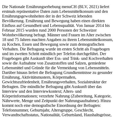
Die Nationale Ernährungserhebung menuCH (BLV, 2021) liefert
erstmals repräsentative Daten zum Lebensmittelkonsum und den
Ernährungsgewohnheiten der in der Schweiz lebenden
Bevölkerung. Ernährung und Bewegung haben einen direkten
Einfluss auf Gesundheit und Lebensqualität. Von Januar 2014 bis
Februar 2015 wurden rund 2000 Personen der Schweizer
Wohnbevölkerung befragt. Männer und Frauen im Alter zwischen
18 und 75 Jahren machten Angaben zu ihrem Lebensmittelkonsum,
zu Kochen, Essen und Bewegung sowie zum demografischen
Verhalten. Die Befragung wurde im ersten Schritt als Fragebogen
und im zweiten Schritt mündlich per Telefon durchgeführt. Der
Fragebogen gibt Auskunft über Ess- und Trink- und Kochverhalten
sowie die Aufnahme von Zusatzstoffen und Salzen, gemiedene
Lebensmittel und Gründe für die Vermeidung von Lebensmitteln.
Darüber hinaus liefert die Befragung Grundkenntnisse zu gesunder
Ernährung, Aktivitätsmustern, Körpermaßen,
Gewichtszufriedenheit, Ernährungsverhalten, Sozialstruktur der
Befragten. Die mündliche Befragung gibt Auskunft über das
Interview und den Interviewkontext; Alters- und
Körperinformationen; verzehrte Nahrung (Zubereitung, Kategorie,
Nährwerte, Menge und Zeitpunkt der Nahrungsaufnahme). Hinzu
kommt noch eine demografische Einordnung der Befragten:
Telefonnummer, Geburtsjahr, Altersgruppe, Geschlecht,
Verwandtschaftsstatus, Nationalität, Geburtsland, Haushaltsgrösse,