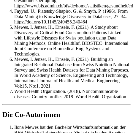
Gesundheitsbefragung.
https://www.bfs.admin.ch/bfs/de/home/statistiken/gesundheit/e
Fayyad, U., Piatetsky-Shapiro, G. & Smyth, P. (1996). From
Data Mining to Knowledge Discovery in Databases, 27–34.
https://doi.org/10.1145/240455.240464
Mewes, I. Jenzer, H., Einsele, F. (2021). A Study about
Discovery of Critical Food Consumption Patterns Linked
with Lifestyle Diseases for Swiss poulation using Data
Mining Methods, Online HealthInf, BIOSTEC- International
Joint Conference on Biomedical Eng. Systems and
Technologies.
Mewes, I. Jenzer, H., Einsele, F. (2021). Building an
Integrated Relational Database from Swiss Nutrition National
Survey and Swiss Health Datasets for Data Mining Purposes.
In World Academy of Science, Engineering and Technology,
International Journal of Health and Medical Engineering
Vol:15, No:1, 2021.
World Health Organization. (2018). Noncommunicable
diseases: Country profiles 2018. World Health Organization.
Die Co-Autorinnen
Ilona Mewes hat den Bachelor Wirtschaftsinformatik an der
BFH Wirtschaft abgeschlossen. Sie hat die beiden Arbeiten