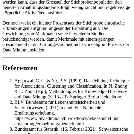
werden kann, dass der Grossteil der Stichprobenpopulation den
neuesten Ernährungsstandards folgt, wenig raucht und regelmässige
körperliche Aktivitäten ausführt.
Dennoch weist ein kleiner Prozentsatz der Stichprobe chronische
Erkrankungen aufgrund ungesunder Ernährung auf. Die
Gewichtung von Merkmalen sollte in weiteren Studien
berücksichtigt werden, damit Merkmale mit einem geringen
Gesamtanteil in der Grundgesamtheit nicht vorzeitig im Prozess der
Data Mining ausfallen.
Referenzen
Aggarwal, C. C. & Yu, P. S. (1999). Data Mining Techniques
for Associations, Clustering and Classification. In N. Zhong
& L. Zhou (Hg.), Methodologies for Knowledge Discovery
and Data Mining (S. 13–23). Springer Berlin Heidelberg.
BLV, Bundesamt für Lebensmittelsicherheit und
Veterinärwesen. (2021). menuCH – Nationale
Ernährungserhebung.
https://www.blv.admin.ch/blv/de/home/lebensmittel-und-
ernaehrung/ernaehrung/menuch.html
Bundesamt für Statistik. (16. Februar 2021). Schweizerische