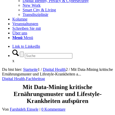
Digital Identity, Privacy & Cybersecurity
New Work
Smart City & Living
Transdisziplinär
Kolumne
Veranstaltungen
Schreiben Sie mit
Über uns
Menü
Menü
Link to LinkedIn
x
Du bist hier:
Startseite
1
/
Digital Health
2
/
Mit Data-Mining kritische
Ernährungsmuster und Lifestyle-Krankheiten a...
Digital Health
,
Fachbeitrag
Mit Data-Mining kritische
Ernährungsmuster und Lifestyle-
Krankheiten aufspüren
Von
Farshideh Einsele
|
0 Kommentare