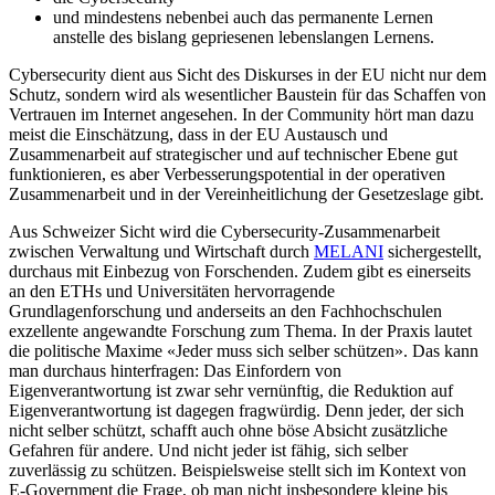
und mindestens nebenbei auch das permanente Lernen
anstelle des bislang gepriesenen lebenslangen Lernens.
Cybersecurity dient aus Sicht des Diskurses in der EU nicht nur dem
Schutz, sondern wird als wesentlicher Baustein für das Schaffen von
Vertrauen im Internet angesehen. In der Community hört man dazu
meist die Einschätzung, dass in der EU Austausch und
Zusammenarbeit auf strategischer und auf technischer Ebene gut
funktionieren, es aber Verbesserungspotential in der operativen
Zusammenarbeit und in der Vereinheitlichung der Gesetzeslage gibt.
Aus Schweizer Sicht wird die Cybersecurity-Zusammenarbeit
zwischen Verwaltung und Wirtschaft durch
MELANI
sichergestellt,
durchaus mit Einbezug von Forschenden. Zudem gibt es einerseits
an den ETHs und Universitäten hervorragende
Grundlagenforschung und anderseits an den Fachhochschulen
exzellente angewandte Forschung zum Thema. In der Praxis lautet
die politische Maxime «Jeder muss sich selber schützen». Das kann
man durchaus hinterfragen: Das Einfordern von
Eigenverantwortung ist zwar sehr vernünftig, die Reduktion auf
Eigenverantwortung ist dagegen fragwürdig. Denn jeder, der sich
nicht selber schützt, schafft auch ohne böse Absicht zusätzliche
Gefahren für andere. Und nicht jeder ist fähig, sich selber
zuverlässig zu schützen. Beispielsweise stellt sich im Kontext von
E-Government die Frage, ob man nicht insbesondere kleine bis