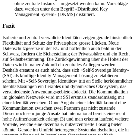
ohne zentrale Instanz – umgesetzt werden kann. Vorschläge
dazu werden unter dem Begriff «Distributed Key
Management System» (DKMS) diskutiert.
Fazit
Isolierte und zentral verwaltete Identitäten zeigen gerade hinsichtlich
Flexibilität und Schutz der Privatsphäre grosse Lücken. Neue
Datenschutzgesetze in der EU und hoffentlich auch bald in der
Schweiz, fordern die Sicherstellung der Privatsphäre und ein Recht
auf Selbstbestimmung. Die Zurückgewinnung über die Hoheit der
Daten wird in naher Zukunft ein zentrales Anliegen werden.
Deshalb erstaunt es auch nicht, dass sich «Self-Sovereign Identity»
(SSI) als künftige Identity Management Lösung zu etablieren
scheint. Mit «Self-Sovereign Identities» tritt an Stelle herkömmlicher
Identitätslösungen ein flexibles und dynamisches Ökosystem, das
verschiedenste Anwendungsgebiete abdeckt. Die Kommunikation
im globalen Netzwerk wird mit SSI erstmals standardmässig mit
einer Identität versehen. Ohne Angabe einer Identität kommt eine
Kommunikation zwischen zwei Partnern gar nicht zustande.
Dieser noch sehr junge Ansatz hat international bereits eine recht
hohe Aufmerksamkeit erlangt (3) und man erkennt laufend weitere
Vorteile, welche eine dezentrale, nutzerzentrierte Lösung bieten
könnte. Gerade im Umfeld heterogener Systemlandschaften, die in