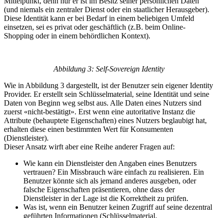
Mittelpunkt, denn nur er ist im Besitz seiner persönlichen Daten
(und niemals ein zentraler Dienst oder ein staatlicher Herausgeber).
Diese Identität kann er bei Bedarf in einem beliebigen Umfeld
einsetzen, sei es privat oder geschäftlich (z.B. beim Online-
Shopping oder in einem behördlichen Kontext).
Abbildung 3: Self-Sovereign Identity
Wie in Abbildung 3 dargestellt, ist der Benutzer sein eigener Identity
Provider. Er erstellt sein Schlüsselmaterial, seine Identität und seine
Daten von Beginn weg selbst aus. Alle Daten eines Nutzers sind
zuerst «nicht-bestätigt». Erst wenn eine autoritative Instanz die
Attribute (behauptete Eigenschaften) eines Nutzers beglaubigt hat,
erhalten diese einen bestimmten Wert für Konsumenten
(Dienstleister).
Dieser Ansatz wirft aber eine Reihe anderer Fragen auf:
Wie kann ein Dienstleister den Angaben eines Benutzers
vertrauen? Ein Missbrauch wäre einfach zu realisieren. Ein
Benutzer könnte sich als jemand anderes ausgeben, oder
falsche Eigenschaften präsentieren, ohne dass der
Dienstleister in der Lage ist die Korrektheit zu prüfen.
Was ist, wenn ein Benutzer keinen Zugriff auf seine dezentral
geführten Informationen (Schlüsselmaterial,