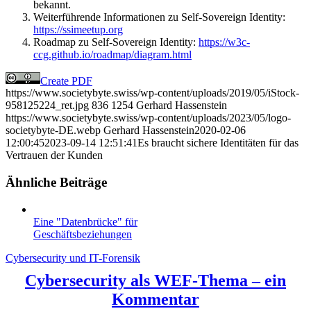
bekannt.
Weiterführende Informationen zu Self-Sovereign Identity:
https://ssimeetup.org
Roadmap zu Self-Sovereign Identity:
https://w3c-
ccg.github.io/roadmap/diagram.html
Create PDF
https://www.societybyte.swiss/wp-content/uploads/2019/05/iStock-
958125224_ret.jpg
836
1254
Gerhard Hassenstein
https://www.societybyte.swiss/wp-content/uploads/2023/05/logo-
societybyte-DE.webp
Gerhard Hassenstein
2020-02-06
12:00:45
2023-09-14 12:51:41
Es braucht sichere Identitäten für das
Vertrauen der Kunden
Ähnliche Beiträge
Eine "Datenbrücke" für
Geschäftsbeziehungen
Cybersecurity und IT-Forensik
Cybersecurity als WEF-Thema – ein
Kommentar