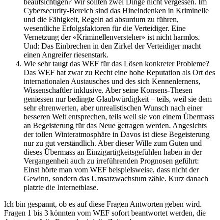
beaufsichtigen? Wir sollten zwei Dinge nicht vergessen. Im
Cybersecurity-Bereich sind das Hineindenken in Kriminelle
und die Fähigkeit, Regeln ad absurdum zu führen,
wesentliche Erfolgsfaktoren für die Verteidiger. Eine
Vernetzung der «Kriminellenversteher» ist nicht harmlos.
Und: Das Einbrechen in den Zirkel der Verteidiger macht
einen Angreifer riesenstark.
Wie sehr taugt das WEF für das Lösen konkreter Probleme?
Das WEF hat zwar zu Recht eine hohe Reputation als Ort des
internationalen Austausches und des sich Kennenlernens,
Wissenschaftler inklusive. Aber seine Konsens-Thesen
geniessen nur bedingte Glaubwürdigkeit – teils, weil sie dem
sehr ehrenwerten, aber unrealistischen Wunsch nach einer
besseren Welt entsprechen, teils weil sie von einem Übermass
an Begeisterung für das Neue getragen werden. Angesichts
der tollen Winteratmosphäre in Davos ist diese Begeisterung
nur zu gut verständlich. Aber dieser Wille zum Guten und
dieses Übermass an Einzigartigkeitsgefühlen haben in der
Vergangenheit auch zu irreführenden Prognosen geführt:
Einst hörte man vom WEF beispielsweise, dass nicht der
Gewinn, sondern das Umsatzwachstum zähle. Kurz danach
platzte die Internetblase.
Ich bin gespannt, ob es auf diese Fragen Antworten geben wird.
Fragen 1 bis 3 könnten vom WEF sofort beantwortet werden, die