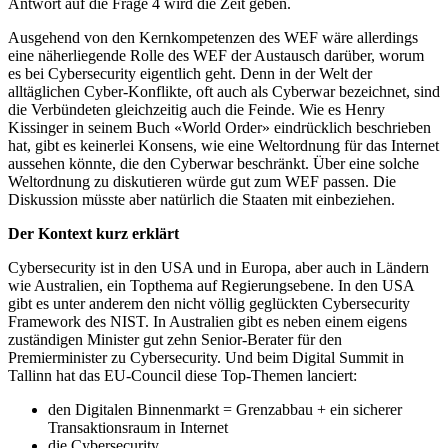
Antwort auf die Frage 4 wird die Zeit geben.
Ausgehend von den Kernkompetenzen des WEF wäre allerdings
eine näherliegende Rolle des WEF der Austausch darüber, worum
es bei Cybersecurity eigentlich geht. Denn in der Welt der
alltäglichen Cyber-Konflikte, oft auch als Cyberwar bezeichnet, sind
die Verbündeten gleichzeitig auch die Feinde. Wie es Henry
Kissinger in seinem Buch «World Order» eindrücklich beschrieben
hat, gibt es keinerlei Konsens, wie eine Weltordnung für das Internet
aussehen könnte, die den Cyberwar beschränkt. Über eine solche
Weltordnung zu diskutieren würde gut zum WEF passen. Die
Diskussion müsste aber natürlich die Staaten mit einbeziehen.
Der Kontext kurz erklärt
Cybersecurity ist in den USA und in Europa, aber auch in Ländern
wie Australien, ein Topthema auf Regierungsebene. In den USA
gibt es unter anderem den nicht völlig geglückten Cybersecurity
Framework des NIST. In Australien gibt es neben einem eigens
zuständigen Minister gut zehn Senior-Berater für den
Premierminister zu Cybersecurity. Und beim Digital Summit in
Tallinn hat das EU-Council diese Top-Themen lanciert:
den Digitalen Binnenmarkt = Grenzabbau + ein sicherer
Transaktionsraum in Internet
die Cybersecurity