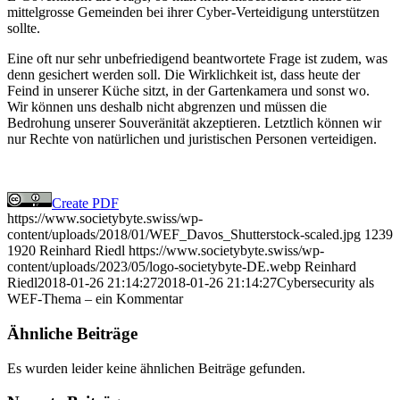
mittelgrosse Gemeinden bei ihrer Cyber-Verteidigung unterstützen
sollte.
Eine oft nur sehr unbefriedigend beantwortete Frage ist zudem, was
denn gesichert werden soll. Die Wirklichkeit ist, dass heute der
Feind in unserer Küche sitzt, in der Gartenkamera und sonst wo.
Wir können uns deshalb nicht abgrenzen und müssen die
Bedrohung unserer Souveränität akzeptieren. Letztlich können wir
nur Rechte von natürlichen und juristischen Personen verteidigen.
Create PDF
https://www.societybyte.swiss/wp-
content/uploads/2018/01/WEF_Davos_Shutterstock-scaled.jpg
1239
1920
Reinhard Riedl
https://www.societybyte.swiss/wp-
content/uploads/2023/05/logo-societybyte-DE.webp
Reinhard
Riedl
2018-01-26 21:14:27
2018-01-26 21:14:27
Cybersecurity als
WEF-Thema – ein Kommentar
Ähnliche Beiträge
Es wurden leider keine ähnlichen Beiträge gefunden.