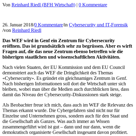
Von
Reinhard Riedl (BFH Wirtschaft)
|
0 Kommentare
26. Januar 2018
/
0 Kommentare
/
in
Cybersecurity und IT-Forensik
/
von
Reinhard Riedl
Das WEF wird in Genf ein Zentrum für Cybersecurity
eröffnen. Das ist grundsätzlich sehr zu begrüssen. Aber es wirft
Fragen auf, die das neue Zentrum ebenso betreffen wie die
bisherigen staatlichen und wissenschaftlichen Aktivitäten.
Nach vielen Staaten, der EU Kommission und dem EU Council
demonstriert auch das WEF die Dringlichkeit des Themas
«Cybersecurity». Es gründet ein gleichnamiges Zentrum in Genf.
Nach bisherigen Informationen soll dort die Wirtschaft unter sich
bleiben, wobei man über die Medien auch durchblicken liess, dass
damit das Niveau der Cybersecurity-Diskussionen stark steige.
Als Beobachter freue ich mich, dass auch im WEF die Relevanz des
Themas erkannt wurde. Die Cybergefahren sind nicht nur für
Einzelne und Unternehmen gross, sondern auch für den Staat und
die Gesellschaft als Ganzes. Was auch immer an Wissen
zusammengeführt wird ist gut – dann und nur dann, wenn die
demokratisch organisierte Gesellschaft insgesamt davon profitiert.