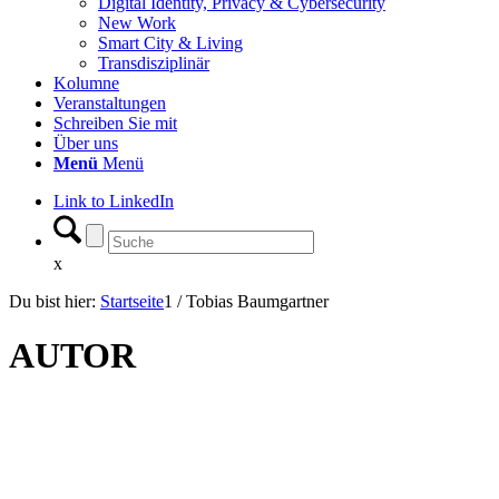
Digital Identity, Privacy & Cybersecurity
New Work
Smart City & Living
Transdisziplinär
Kolumne
Veranstaltungen
Schreiben Sie mit
Über uns
Menü
Menü
Link to LinkedIn
x
Du bist hier:
Startseite
1
/
Tobias Baumgartner
AUTOR