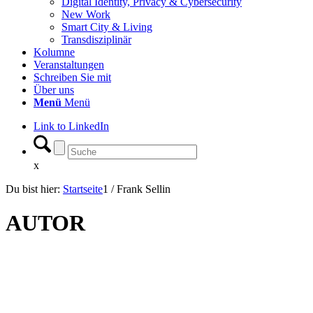
Digital Identity, Privacy & Cybersecurity
New Work
Smart City & Living
Transdisziplinär
Kolumne
Veranstaltungen
Schreiben Sie mit
Über uns
Menü
Menü
Link to LinkedIn
x
Du bist hier:
Startseite
1
/
Frank Sellin
AUTOR