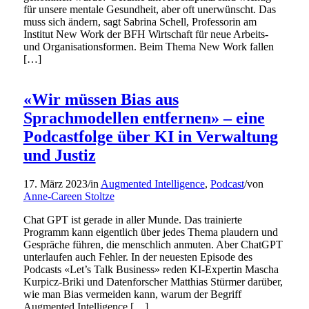
für unsere mentale Gesundheit, aber oft unerwünscht. Das
muss sich ändern, sagt Sabrina Schell, Professorin am
Institut New Work der BFH Wirtschaft für neue Arbeits-
und Organisationsformen. Beim Thema New Work fallen
[…]
«Wir müssen Bias aus
Sprachmodellen entfernen» – eine
Podcastfolge über KI in Verwaltung
und Justiz
17. März 2023
/
in
Augmented Intelligence
,
Podcast
/
von
Anne-Careen Stoltze
Chat GPT ist gerade in aller Munde. Das trainierte
Programm kann eigentlich über jedes Thema plaudern und
Gespräche führen, die menschlich anmuten. Aber ChatGPT
unterlaufen auch Fehler. In der neuesten Episode des
Podcasts «Let’s Talk Business» reden KI-Expertin Mascha
Kurpicz-Briki und Datenforscher Matthias Stürmer darüber,
wie man Bias vermeiden kann, warum der Begriff
Augmented Intelligence […]