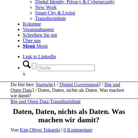
Digital Identity, Privacy & Cybersecurity
New Work
Smart City & Living
Transdisziplinär
Kolumne
Veranstaltungen
Schreiben Sie mit
Über uns
Menü
Menü
Link to LinkedIn
x
Du bist hier:
Startseite
1
/
Digital Government
2
/
Big und
Open Data
3
/
Daten, Daten, nichts als Daten. Was machen
wir damit?
Big und Open Data
,
Transdisziplinär
Daten, Daten, nichts als Daten. Was
machen wir damit?
Von
Kim Oliver Tokarski
|
0 Kommentare