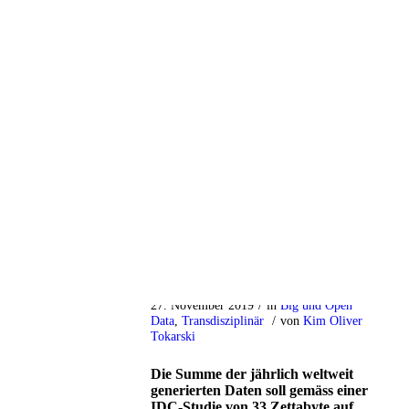
27. November 2019
/
in
Big und Open
Data
,
Transdisziplinär
/
von
Kim Oliver
Tokarski
Die Summe der jährlich weltweit
generierten Daten soll gemäss einer
IDC-Studie von 33 Zettabyte auf