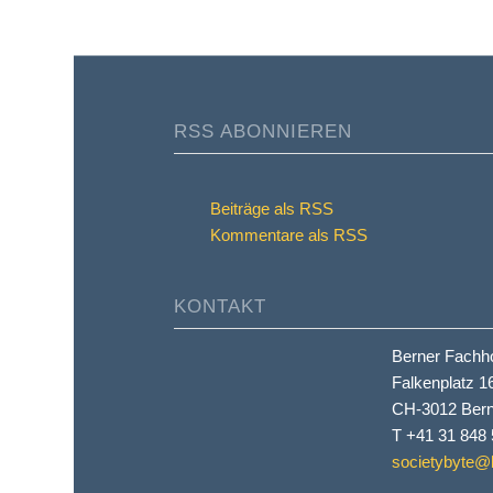
RSS ABONNIEREN
Beiträge als RSS
Kommentare als RSS
KONTAKT
Berner Fachh
Falkenplatz 1
CH-3012 Ber
T +41 31 848 
societybyte@