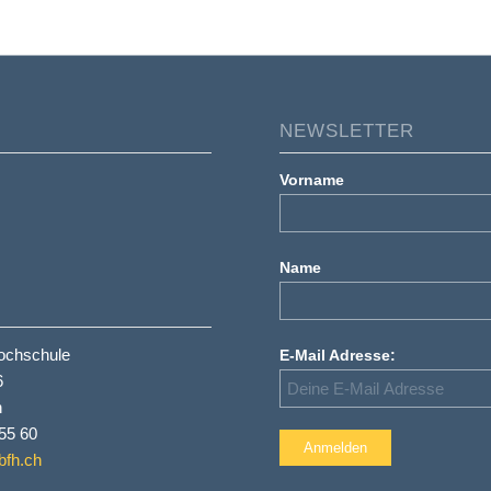
NEWSLETTER
Vorname
Name
ochschule
E-Mail Adresse:
6
n
55 60
bfh.ch