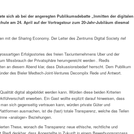
ete sich ab bei der angeregten Publikumsdebatte „Inmitten der digitalen
chule am 24. April auf der Vortragstour zum 20-Jahr-Jubiläum diesmal
n mit der Sharing Economy. Der Leiter des Zentrums Digital Society rief
e grossartigen Erfolgsstories des freien Taxiunternehmens Uber und der
 zum Missbrauch der Privatsphäre herumgereicht werden . Riedls
igten an diesem Abend klar, dass Diskussionsbedarf herrscht. Dem Publikum
ründer des Bieler Medtech-Joint-Ventures Decomplix Rede und Antwort.
alität digital abgebildet werden kann. Würden diese beiden Kriterien
rktführerschaft erwerben. Ein Gast wollte explizit darauf hinweisen, dass
 man sich gegenseitig vertrauen kann, würden private Güter und
attformen ausmachen, ist die (fast) totale Transparenz, welche das Teilen
 Sinne «analoger» Beziehungen.
utierten These, wonach die Transparenz neue ethische, rechtliche und
ut Riedl denkbar, dass Angestellte in Zukunft in einem Bewerbungsprozess