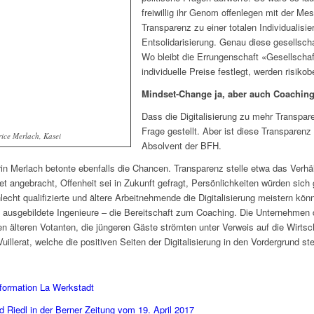
freiwillig ihr Genom offenlegen mit der M
Transparenz zu einer totalen Individualisi
Entsolidarisierung. Genau diese gesells
Wo bleibt die Errungenschaft «Gesellscha
individuelle Preise festlegt, werden risik
Mindset-Change ja, aber auch Coachin
Dass die Digitalisierung zu mehr Transpa
Frage gestellt. Aber ist diese Transparen
rice Merlach, Kasei
Absolvent der BFH.
n Merlach betonte ebenfalls die Chancen. Transparenz stelle etwa das Verhä
t angebracht, Offenheit sei in Zukunft gefragt, Persönlichkeiten würden s
lecht qualifizierte und ältere Arbeitnehmende die Digitalisierung meistern kö
gut ausgebildete Ingenieure – die Bereitschaft zum Coaching. Die Unternehmen
n älteren Votanten, die jüngeren Gäste strömten unter Verweis auf die Wirt
uillerat, welche die positiven Seiten der Digitalisierung in den Vordergrund stel
sformation La Werkstadt
d Riedl in der Berner Zeitung vom 19. April 2017