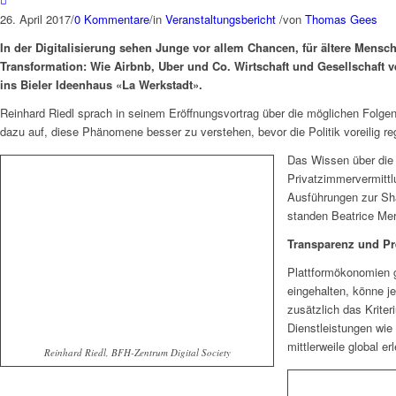
26. April 2017
/
0 Kommentare
/
in
Veranstaltungsbericht
/
von
Thomas Gees
In der Digitalisierung sehen Junge vor allem Chancen, für ältere Mensc
Transformation: Wie Airbnb, Uber und Co. Wirtschaft und Gesellschaft 
ins Bieler Ideenhaus «La Werkstadt».
Reinhard Riedl sprach in seinem Eröffnungsvortrag über die möglichen Folgen
dazu auf, diese Phänomene besser zu verstehen, bevor die Politik voreilig reg
Das Wissen über die D
Privatzimmervermittl
Ausführungen zur Sha
standen Beatrice Mer
Transparenz und Pr
Plattformökonomien g
eingehalten, könne je
zusätzlich das Krite
Dienstleistungen wie
mittlerweile global 
Reinhard Riedl, BFH-Zentrum Digital Society