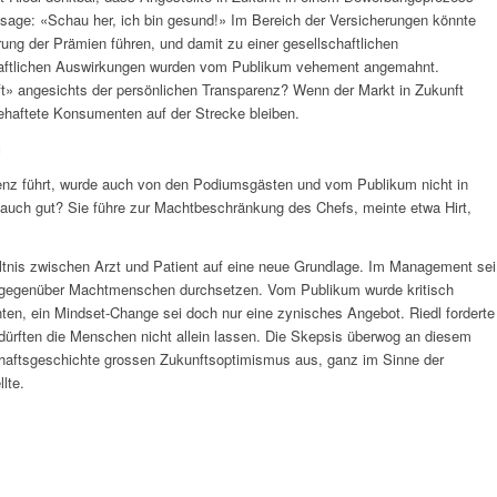
essage: «Schau her, ich bin gesund!» Im Bereich der Versicherungen könnte
erung der Prämien führen, und damit zu einer gesellschaftlichen
chaftlichen Auswirkungen wurden vom Publikum vehement angemahnt.
ft» angesichts der persönlichen Transparenz? Wenn der Markt in Zukunft
obehaftete Konsumenten auf der Strecke bleiben.
g
renz führt, wurde auch von den Podiumsgästen und vom Publikum nicht in
z auch gut? Sie führe zur Machtbeschränkung des Chefs, meinte etwa Hirt,
ltnis zwischen Arzt und Patient auf eine neue Grundlage. Im Management sei
ich gegenüber Machtmenschen durchsetzen. Vom Publikum wurde kritisch
nnten, ein Mindset-Change sei doch nur eine zynisches Angebot. Riedl forderte
 dürften die Menschen nicht allein lassen. Die Skepsis überwog an diesem
schaftsgeschichte grossen Zukunftsoptimismus aus, ganz im Sinne der
lte.