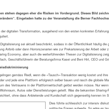
hen stehen dagegen eher die Risiken im Vordergrund. Dieses Bild zeichn
verändern“. Eingeladen hatte zu der Veranstaltung die Berner Fachhochs
 der digitalen Transformation, ausgehend von den ersten konkreten Erfahrunge
uliert.
igitalisierung sei aktuell beschränkt, sodass in der Öffentlichkeit häufig di
ung Airbnb oder dann Horrorszenarien wie zur Prekarisierung der Arbeit oder
ring Economy, aber auch die weiterführenden Thesen zur Digitalisierung ze
lach, Geschäftsführerin der Beratungsfirma Kasei und Beni Hirt, CEO und G
eisdiskriminierung
elingen gemäss Riedl, wenn die «Tausch»-Transaktion wenig kostet und ihre Qu
der und jede eine Plattform erfolgreich selber bauen und rasch die globale Ma
rium des Vertrauens in der Plattformwirtschaft gelöst werden müsse. Nur wenn
 Wohnraum, Autos oder Dienstleistungen geteilt. Was die bekannten Sharing-Pl
erleichtert, ohne dass Anbietende und Kundschaft sich gegenseitig kennen im
Dies führte schliesslich zur intensiv disk
politische Fragen aufwerfe. So wäre es la