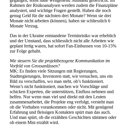
gegangen, sonst hätte weitgehend Stillstand geherrscht. Im
Rahmen der Risikoanalysen werden zudem die Finanzpläne
analysiert, und wichtige Fragen gestellt. Haben die noch
genug Geld für die nächsten drei Monate? Wenn sie drei
Monate nicht arbeiten (können), haben sie schliesslich 6
Monate Verzug.
Das in der Ukraine entstandene Terminrisiko war erheblich
und der Umstand, dass schliesslich nicht alle Arbeiten wie
geplant fertig waren, hat sofort Fan-Einbussen von 10-15%
zur Folge gehabt.
Wie steuern Sie die projektbezogene Kommunikation im
Vorfeld von Grossanlässen?
MK: Es finden viele Sitzungen mit Regierungen,
Stadtregierungen, Investoren statt, wir versuchen, uns ein
Bild zu verschaffen, wo man steht, ob’s funktioniert.
Wenn’s nicht funktioniert, machen wir Vorschläge und
schicken Experten, die unterstützen, Einfluss nehmen und
helfen. Nur wenn man viel und direkt mit den Leuten
zusammenarbeitet, die Projekte eng verfolgt, versteht man
ob die Vorhaben vorankommen oder nicht. Mit genügend
Erfahrung und fleissigen Kontakten spürt man das auch.
Und man spürt, ob die erzählten Geschichten stimmen oder
ob einem Mist erzählt wird.