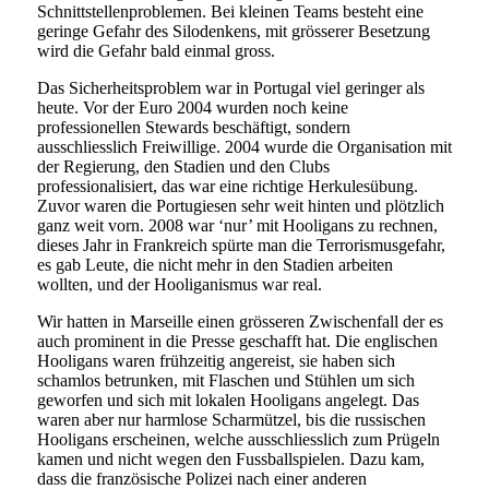
Schnittstellenproblemen. Bei kleinen Teams besteht eine
geringe Gefahr des Silodenkens, mit grösserer Besetzung
wird die Gefahr bald einmal gross.
Das Sicherheitsproblem war in Portugal viel geringer als
heute. Vor der Euro 2004 wurden noch keine
professionellen Stewards beschäftigt, sondern
ausschliesslich Freiwillige. 2004 wurde die Organisation mit
der Regierung, den Stadien und den Clubs
professionalisiert, das war eine richtige Herkulesübung.
Zuvor waren die Portugiesen sehr weit hinten und plötzlich
ganz weit vorn. 2008 war ‘nur’ mit Hooligans zu rechnen,
dieses Jahr in Frankreich spürte man die Terrorismusgefahr,
es gab Leute, die nicht mehr in den Stadien arbeiten
wollten, und der Hooliganismus war real.
Wir hatten in Marseille einen grösseren Zwischenfall der es
auch prominent in die Presse geschafft hat. Die englischen
Hooligans waren frühzeitig angereist, sie haben sich
schamlos betrunken, mit Flaschen und Stühlen um sich
geworfen und sich mit lokalen Hooligans angelegt. Das
waren aber nur harmlose Scharmützel, bis die russischen
Hooligans erscheinen, welche ausschliesslich zum Prügeln
kamen und nicht wegen den Fussballspielen. Dazu kam,
dass die französische Polizei nach einer anderen