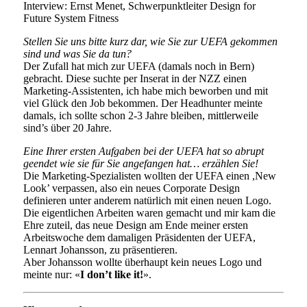
Interview: Ernst Menet, Schwerpunktleiter Design for
Future System Fitness
Stellen Sie uns bitte kurz dar, wie Sie zur UEFA gekommen
sind und was Sie da tun?
Der Zufall hat mich zur UEFA (damals noch in Bern)
gebracht. Diese suchte per Inserat in der NZZ einen
Marketing-Assistenten, ich habe mich beworben und mit
viel Glück den Job bekommen. Der Headhunter meinte
damals, ich sollte schon 2-3 Jahre bleiben, mittlerweile
sind’s über 20 Jahre.
Eine Ihrer ersten Aufgaben bei der UEFA hat so abrupt
geendet wie sie für Sie angefangen hat… erzählen Sie!
Die Marketing-Spezialisten wollten der UEFA einen ,New
Look’ verpassen, also ein neues Corporate Design
definieren unter anderem natürlich mit einen neuen Logo.
Die eigentlichen Arbeiten waren gemacht und mir kam die
Ehre zuteil, das neue Design am Ende meiner ersten
Arbeitswoche dem damaligen Präsidenten der UEFA,
Lennart Johansson, zu präsentieren.
Aber Johansson wollte überhaupt kein neues Logo und
meinte nur: «
I don’t like it!
».