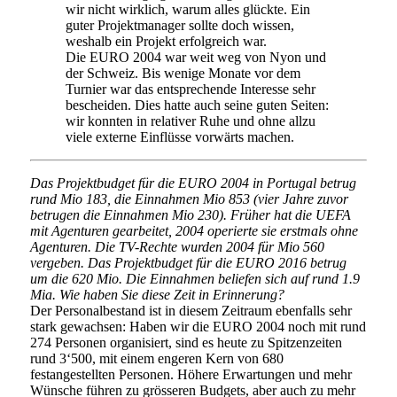
wir nicht wirklich, warum alles glückte. Ein
guter Projektmanager sollte doch wissen,
weshalb ein Projekt erfolgreich war.
Die EURO 2004 war weit weg von Nyon und
der Schweiz. Bis wenige Monate vor dem
Turnier war das entsprechende Interesse sehr
bescheiden. Dies hatte auch seine guten Seiten:
wir konnten in relativer Ruhe und ohne allzu
viele externe Einflüsse vorwärts machen.
Das Projektbudget für die EURO 2004 in Portugal betrug
rund Mio 183, die Einnahmen Mio 853 (vier Jahre zuvor
betrugen die Einnahmen Mio 230). Früher hat die UEFA
mit Agenturen gearbeitet, 2004 operierte sie erstmals ohne
Agenturen. Die TV-Rechte wurden 2004 für Mio 560
vergeben. Das Projektbudget für die EURO 2016 betrug
um die 620 Mio. Die Einnahmen beliefen sich auf rund 1.9
Mia. Wie haben Sie diese Zeit in Erinnerung?
Der Personalbestand ist in diesem Zeitraum ebenfalls sehr
stark gewachsen: Haben wir die EURO 2004 noch mit rund
274 Personen organisiert, sind es heute zu Spitzenzeiten
rund 3‘500, mit einem engeren Kern von 680
festangestellten Personen. Höhere Erwartungen und mehr
Wünsche führen zu grösseren Budgets, aber auch zu mehr