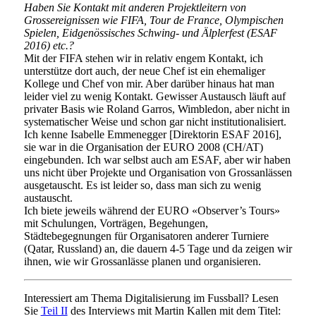
Haben Sie Kontakt mit anderen Projektleitern von
Grossereignissen wie FIFA, Tour de France, Olympischen
Spielen, Eidgenössisches Schwing- und Älplerfest (ESAF
2016) etc.?
Mit der FIFA stehen wir in relativ engem Kontakt, ich
unterstütze dort auch, der neue Chef ist ein ehemaliger
Kollege und Chef von mir. Aber darüber hinaus hat man
leider viel zu wenig Kontakt. Gewisser Austausch läuft auf
privater Basis wie Roland Garros, Wimbledon, aber nicht in
systematischer Weise und schon gar nicht institutionalisiert.
Ich kenne Isabelle Emmenegger [Direktorin ESAF 2016],
sie war in die Organisation der EURO 2008 (CH/AT)
eingebunden. Ich war selbst auch am ESAF, aber wir haben
uns nicht über Projekte und Organisation von Grossanlässen
ausgetauscht. Es ist leider so, dass man sich zu wenig
austauscht.
Ich biete jeweils während der EURO «Observer’s Tours»
mit Schulungen, Vorträgen, Begehungen,
Städtebegegnungen für Organisatoren anderer Turniere
(Qatar, Russland) an, die dauern 4-5 Tage und da zeigen wir
ihnen, wie wir Grossanlässe planen und organisieren.
Interessiert am Thema Digitalisierung im Fussball? Lesen
Sie
Teil II
des Interviews mit Martin Kallen mit dem Titel: