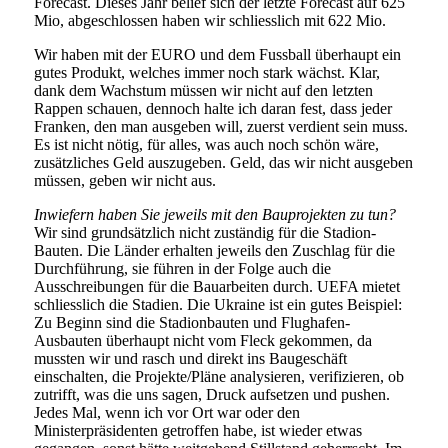
Forecast. Dieses Jahr belief sich der letzte Forecast auf 625
Mio, abgeschlossen haben wir schliesslich mit 622 Mio.
Wir haben mit der EURO und dem Fussball überhaupt ein
gutes Produkt, welches immer noch stark wächst. Klar,
dank dem Wachstum müssen wir nicht auf den letzten
Rappen schauen, dennoch halte ich daran fest, dass jeder
Franken, den man ausgeben will, zuerst verdient sein muss.
Es ist nicht nötig, für alles, was auch noch schön wäre,
zusätzliches Geld auszugeben. Geld, das wir nicht ausgeben
müssen, geben wir nicht aus.
Inwiefern haben Sie jeweils mit den Bauprojekten zu tun?
Wir sind grundsätzlich nicht zuständig für die Stadion-
Bauten. Die Länder erhalten jeweils den Zuschlag für die
Durchführung, sie führen in der Folge auch die
Ausschreibungen für die Bauarbeiten durch. UEFA mietet
schliesslich die Stadien. Die Ukraine ist ein gutes Beispiel:
Zu Beginn sind die Stadionbauten und Flughafen-
Ausbauten überhaupt nicht vom Fleck gekommen, da
mussten wir und rasch und direkt ins Baugeschäft
einschalten, die Projekte/Pläne analysieren, verifizieren, ob
zutrifft, was die uns sagen, Druck aufsetzen und pushen.
Jedes Mal, wenn ich vor Ort war oder den
Ministerpräsidenten getroffen habe, ist wieder etwas