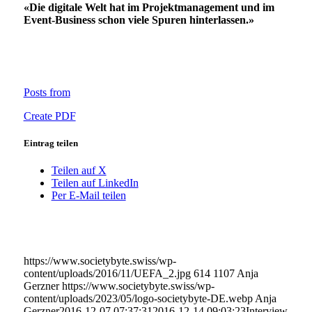
«Die digitale Welt hat im Projektmanagement und im
Event-Business schon viele Spuren hinterlassen.»
Posts from
Create PDF
Eintrag teilen
Teilen auf X
Teilen auf LinkedIn
Per E-Mail teilen
https://www.societybyte.swiss/wp-
content/uploads/2016/11/UEFA_2.jpg
614
1107
Anja
Gerzner
https://www.societybyte.swiss/wp-
content/uploads/2023/05/logo-societybyte-DE.webp
Anja
Gerzner
2016-12-07 07:37:31
2016-12-14 09:03:23
Interview