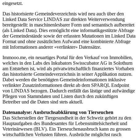
eingesetzt.
Das historisierte Gemeindeverzeichnis wird neu auch über den
Linked Data Service LINDAS zur direkten Weiterverwendung
bereitgestellt: in maschinenlesbarer Form und semantisch aufbereitet
(als Linked Data). Dies ermöglicht eine informatikgestützte Abfrage
der Gemeindestände sowie der erfassten Mutationen im Linked Data
Format und ohne zusätzlichen Aufwand eine kombinierte Abfrage
mit Informationen anderer «verlinkter» Datensätze.
Immooo.me, ein neuartiges Portal für den Verkauf von Immobilien,
welches in den Labs des Inkubators Swisscubator AG in Solothurn
am Entstehen ist, wird als privatwirtschaftlich finanziertes Vorhaben
das historisierte Gemeindeverzeichnis in seiner Applikation nutzen.
Dabei werden die benötigten Gemeindeinformationen inklusive
verlinkter Zusatzinformationen direkt ab dem SPARQL Endpoint
von LINDAS bezogen. Dadurch entfällt das lästige und aufwändige
Pflegen von Stammdaten und Listen durch den zukünftigen
Betreiber und die Daten sind stets aktuell.
Datenanalyse: Ausbruchsabklärung von Tierseuchen
Das Sicherstellen der Tiergesundheit in der Schweiz gehört zu den
Hauptaufgaben des Bundesamtes für Lebensmittelsicherheit und
Veterinärwesen (BLV). Ein Tierseuchenausbruch kann zu grossen
wirtschaftlichen Verlusten führen. Ausbrüche möglichst rasch