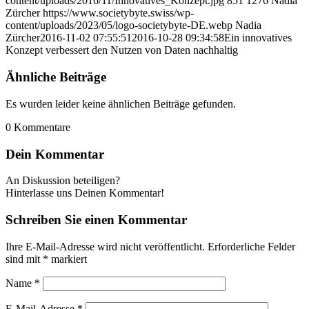
content/uploads/2016/11/Innovatives_Konzept.jpg
851
1276
Nadia
Zürcher
https://www.societybyte.swiss/wp-
content/uploads/2023/05/logo-societybyte-DE.webp
Nadia
Zürcher
2016-11-02 07:55:51
2016-10-28 09:34:58
Ein innovatives
Konzept verbessert den Nutzen von Daten nachhaltig
Ähnliche Beiträge
Es wurden leider keine ähnlichen Beiträge gefunden.
0
Kommentare
Dein Kommentar
An Diskussion beteiligen?
Hinterlasse uns Deinen Kommentar!
Schreiben Sie einen Kommentar
Ihre E-Mail-Adresse wird nicht veröffentlicht.
Erforderliche Felder
sind mit
*
markiert
Name
*
E-Mail-Adresse
*