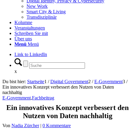
Digital Identity, Privacy & Cybersecurity
New Work
Smart City & Living
Transdisziplinär
Kolumne
Veranstaltungen
Schreiben Sie mit
Über uns
Menü
Menü
Link to LinkedIn
x
Du bist hier:
Startseite
1
/
Digital Government
2
/
E-Government
3
/
Ein innovatives Konzept verbessert den Nutzen von Daten
nachhaltig
E-Government
,
Fachbeitrag
Ein innovatives Konzept verbessert den
Nutzen von Daten nachhaltig
Von
Nadia Zürcher
|
0 Kommentare