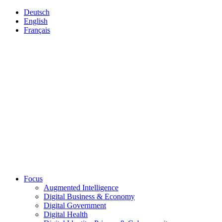
Deutsch
English
Français
Focus
Augmented Intelligence
Digital Business & Economy
Digital Government
Digital Health