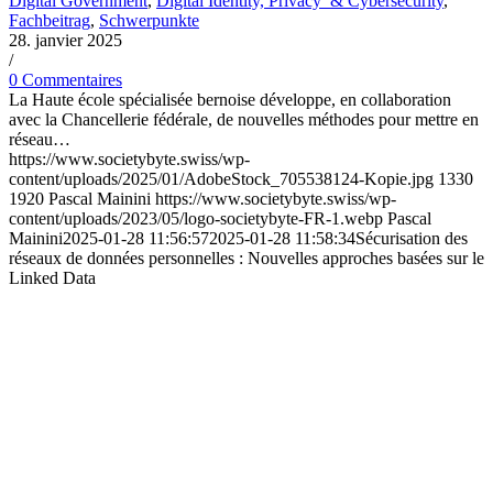
Digital Government
,
Digital Identity, Privacy & Cybersecurity
,
Fachbeitrag
,
Schwerpunkte
28. janvier 2025
/
0 Commentaires
La Haute école spécialisée bernoise développe, en collaboration
avec la Chancellerie fédérale, de nouvelles méthodes pour mettre en
réseau…
https://www.societybyte.swiss/wp-
content/uploads/2025/01/AdobeStock_705538124-Kopie.jpg
1330
1920
Pascal Mainini
https://www.societybyte.swiss/wp-
content/uploads/2023/05/logo-societybyte-FR-1.webp
Pascal
Mainini
2025-01-28 11:56:57
2025-01-28 11:58:34
Sécurisation des
réseaux de données personnelles : Nouvelles approches basées sur le
Linked Data