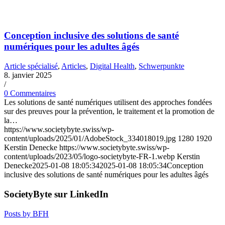
Conception inclusive des solutions de santé
numériques pour les adultes âgés
Article spécialisé
,
Articles
,
Digital Health
,
Schwerpunkte
8. janvier 2025
/
0 Commentaires
Les solutions de santé numériques utilisent des approches fondées
sur des preuves pour la prévention, le traitement et la promotion de
la…
https://www.societybyte.swiss/wp-
content/uploads/2025/01/AdobeStock_334018019.jpg
1280
1920
Kerstin Denecke
https://www.societybyte.swiss/wp-
content/uploads/2023/05/logo-societybyte-FR-1.webp
Kerstin
Denecke
2025-01-08 18:05:34
2025-01-08 18:05:34
Conception
inclusive des solutions de santé numériques pour les adultes âgés
SocietyByte sur LinkedIn
Posts by BFH