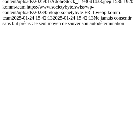
content/uploads/2025/01/AdobeStock_1193041433.jpeg
1536
1920
komm-team
https://www.societybyte.swiss/wp-
content/uploads/2023/05/logo-societybyte-FR-1.webp
komm-
team
2025-01-24 15:42:13
2025-01-24 15:42:13
Ne jamais consentir
sans but précis : le seul moyen de sauver son autodétermination