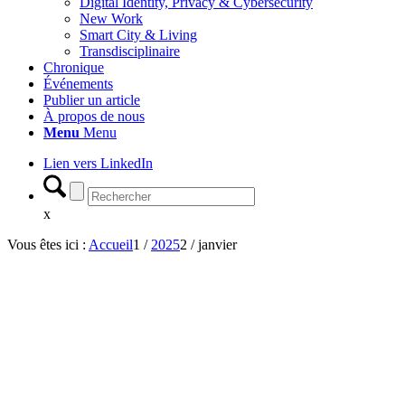
Digital Identity, Privacy & Cybersecurity
New Work
Smart City & Living
Transdisciplinaire
Chronique
Événements
Publier un article
À propos de nous
Menu
Menu
Lien vers LinkedIn
x
Vous êtes ici :
Accueil
1
/
2025
2
/
janvier