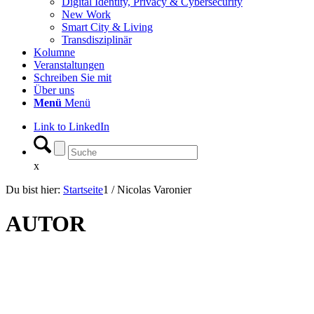
Digital Identity, Privacy & Cybersecurity
New Work
Smart City & Living
Transdisziplinär
Kolumne
Veranstaltungen
Schreiben Sie mit
Über uns
Menü
Menü
Link to LinkedIn
x
Du bist hier:
Startseite
1
/
Nicolas Varonier
AUTOR