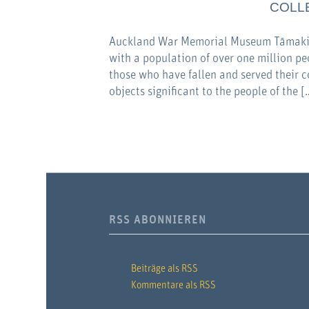
COLL
Auckland War Memorial Museum Tāmaki Pa
with a population of over one million pe
those who have fallen and served their c
objects significant to the people of the [
RSS ABONNIEREN
Beiträge als RSS
Kommentare als RSS