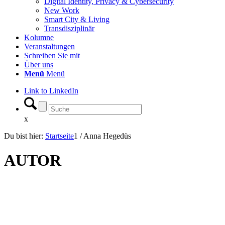
Digital Identity, Privacy & Cybersecurity
New Work
Smart City & Living
Transdisziplinär
Kolumne
Veranstaltungen
Schreiben Sie mit
Über uns
Menü
Menü
Link to LinkedIn
x
Du bist hier:
Startseite
1
/
Anna Hegedüs
AUTOR