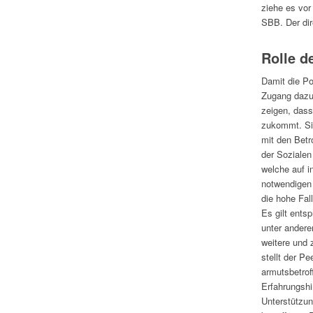
ziehe es vor
SBB. Der dir
Rolle d
Damit die Po
Zugang dazu 
zeigen, dass
zukommt. Sie
mit den Bet
der Sozialen
welche auf i
notwendigen 
die hohe Fal
Es gilt ent
unter andere
weitere und 
stellt der P
armutsbetro
Erfahrungshi
Unterstützun