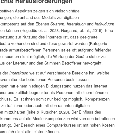
ichte Herausforderungen
sitiven Aspekten zeigen sich vielschichtige
ungen, die anhand des Modells zur digitalen
kompetenz auf den Ebenen
System
,
Interaktion
und
Individuum
den können (Hegedüs et. al. 2023; Norgaard, et. al., 2015). Eine
etzung zur Nutzung des Internets ist, dass geeignete
eräte vorhanden sind und diese gewartet werden (Kategorie
erade armutsbetroffenen Personen ist es oft aufgrund fehlender
 Ressourcen nicht möglich, die Wartung der Geräte sicher zu
 aus der Literatur und den Stimmen Betroffener hervorgeht.
e der
Interaktion
weist auf verschiedene Bereiche hin, welche
verhalten der betroffenen Personen beeinflussen.
pen mit einem niedrigen Bildungsstand nutzen das Internet
tener und zeitlich begrenzter als Personen mit einem höheren
hluss. Es ist ihnen somit nur bedingt möglich, Kompetenzen
zu trainieren oder auch mit den rasanten digitalen
n mitzuhalten (Iske & Kutscher, 2020). Der Einfluss des
inkommens auf die Medienkompetenzen wird von den betroffenen
tätigt. Der Besuch eines Computerkurses ist mit hohen Kosten
as sich nicht alle leisten können.