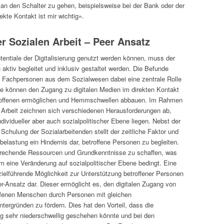
 an den Schalter zu gehen, beispielsweise bei der Bank oder der
ekte Kontakt ist mir wichtig».
er Sozialen Arbeit – Peer Ansatz
tentiale der Digitalisierung genutzt werden können, muss der
aktiv begleitet und inklusiv gestaltet werden. Die Befunde
 Fachpersonen aus dem Sozialwesen dabei eine zentrale Rolle
 können den Zugang zu digitalen Medien im direkten Kontakt
roffenen ermöglichen und Hemmschwellen abbauen. Im Rahmen
 Arbeit zeichnen sich verschiedenen Herausforderungen ab,
ndividueller aber auch sozialpolitischer Ebene liegen. Nebst der
Schulung der Sozialarbeitenden stellt der zeitliche Faktor und
lbelastung ein Hindernis dar, betroffene Personen zu begleiten.
sprechende Ressourcen und Grundkenntnisse zu schaffen, was
m eine Veränderung auf sozialpolitischer Ebene bedingt. Eine
zielführende Möglichkeit zur Unterstützung betroffener Personen
eer-Ansatz dar. Dieser ermöglicht es, den digitalen Zugang von
ffenen Menschen durch Personen mit gleichen
ntergründen zu fördern. Dies hat den Vorteil, dass die
g sehr niederschwellig geschehen könnte und bei den