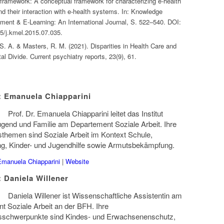
y framework: A conceptual framework for characterizing e-health
nd their interaction with e-health systems. In: Knowledge
ent & E-Learning: An International Journal, S. 522–540. DOI:
5/j.kmel.2015.07.035.
S. A. & Masters, R. M. (2021). Disparities in Health Care and
tal Divide. Current psychiatry reports, 23(9), 61.
Emanuela Chiapparini
Prof. Dr. Emanuela Chiapparini leitet das Institut
ugend und Familie am Departement Soziale Arbeit. Ihre
themen sind Soziale Arbeit im Kontext Schule,
ung, Kinder- und Jugendhilfe sowie Armutsbekämpfung.
Emanuela Chiapparini
|
Website
Daniela Willener
Daniela Willener ist Wissenschaftliche Assistentin am
t Soziale Arbeit an der BFH. Ihre
schwerpunkte sind Kindes- und Erwachsenenschutz,