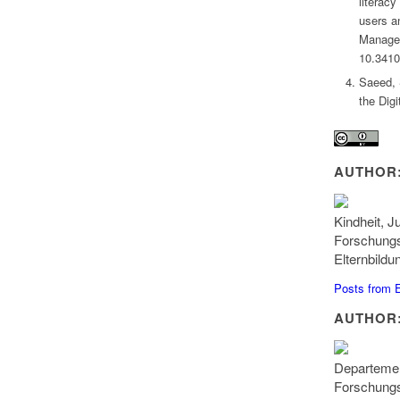
literac
users a
Managem
10.3410
Saeed, 
the Digi
AUTHOR: 
Kindheit, J
Forschungs
Elternbild
Posts from 
AUTHOR: 
Departemen
Forschungs