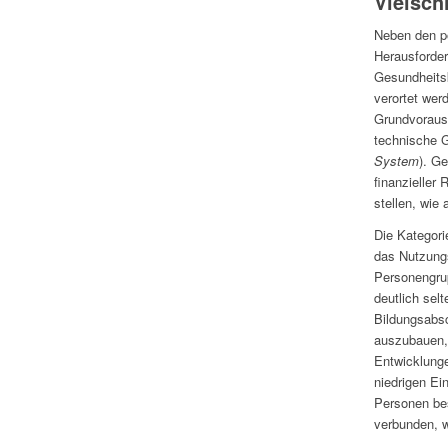
Vielsch
Neben den po
Herausforder
Gesundheits
verortet wer
Grundvorauss
technische G
System
). G
finanzieller
stellen, wie
Die Kategori
das Nutzungs
Personengrup
deutlich sel
Bildungsabsc
auszubauen, 
Entwicklunge
niedrigen E
Personen bes
verbunden, w