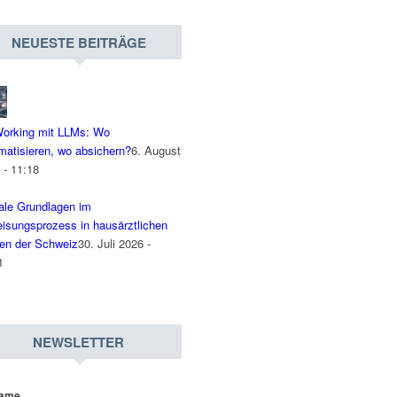
NEUESTE BEITRÄGE
orking mit LLMs: Wo
matisieren, wo absichern?
6. August
 - 11:18
tale Grundlagen im
isungsprozess in hausärztlichen
en der Schweiz
30. Juli 2026 -
1
NEWSLETTER
name