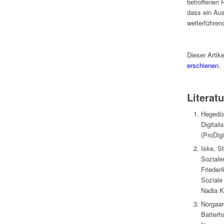
betroffenen 
dass ein Aus
weiterführen
Dieser Artike
erschienen
.
Literatu
Hegedüs,
Digital
(ProDig
Iske, St
Soziale
Frieder
Soziale 
Nadia K
Norgaard
Batterh