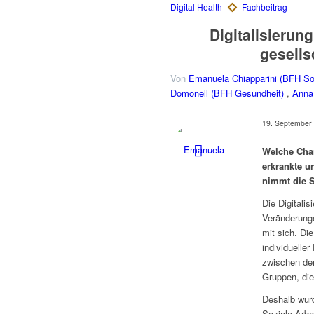
Digitalisierun
gesells
Von
Emanuela Chiapparini (BFH Soz
Domonell (BFH Gesundheit)
,
Anna
19. September
Welche Chan
erkrankte u
nimmt die S
Die Digitali
Veränderunge
mit sich. Di
individuelle
zwischen denj
Gruppen, die 
Deshalb wurd
Soziale Arbe