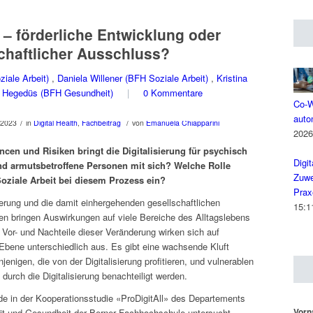
g – förderliche Entwicklung oder
chaftlicher Ausschluss?
iale Arbeit)
,
Daniela Willener (BFH Soziale Arbeit)
,
Kristina
 Hegedüs (BFH Gesundheit)
|
0 Kommentare
Co-W
auto
/
/
 2023
in
Digital Health
,
Fachbeitrag
von
Emanuela Chiapparini
2026
cen und Risiken bringt die Digitalisierung für psychisch
Digi
nd armutsbetroffene Personen mit sich? Welche Rolle
Zuwe
oziale Arbeit bei diesem Prozess ein?
Prax
sierung und die damit einhergehenden gesellschaftlichen
15:1
n bringen Auswirkungen auf viele Bereiche des Alltagslebens
e Vor- und Nachteile dieser Veränderung wirken sich auf
r Ebene unterschiedlich aus. Es gibt eine wachsende Kluft
enigen, die von der Digitalisierung profitieren, und vulnerablen
durch die Digitalisierung benachteiligt werden.
e in der Kooperationsstudie «ProDigitAll» des Departements
Vor
it und Gesundheit der Berner Fachhochschule untersucht,