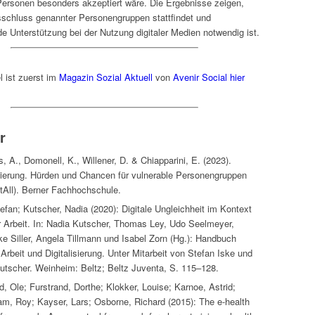
Personen besonders akzeptiert wäre. Die Ergebnisse zeigen,
schluss genannter Personengruppen stattfindet und
de Unterstützung bei der Nutzung digitaler Medien notwendig ist.
l ist zuerst im
Magazin Sozial Aktuell
von
Avenir Social
hier
r
 A., Domonell, K., Willener, D. & Chiapparini, E. (2023).
isierung. Hürden und Chancen für vulnerable Personengruppen
itAll). Berner Fachhochschule.
efan; Kutscher, Nadia (2020): Digitale Ungleichheit im Kontext
r Arbeit. In: Nadia Kutscher, Thomas Ley, Udo Seelmeyer,
ike Siller, Angela Tillmann und Isabel Zorn (Hg.): Handbuch
Arbeit und Digitalisierung. Unter Mitarbeit von Stefan Iske und
utscher. Weinheim: Beltz; Beltz Juventa, S. 115–128.
, Ole; Furstrand, Dorthe; Klokker, Louise; Karnoe, Astrid;
am, Roy; Kayser, Lars; Osborne, Richard (2015): The e-health