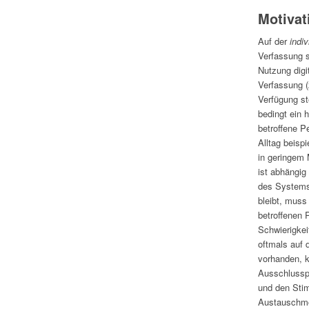
Motivat
Auf der
indi
Verfassung s
Nutzung digi
Verfassung (
Verfügung st
bedingt ein
betroffene P
Alltag beisp
in geringem 
ist abhängig
des Systems 
bleibt, muss
betroffenen 
Schwierigkeit
oftmals auf d
vorhanden, k
Ausschlussp
und den Stim
Austauschmög