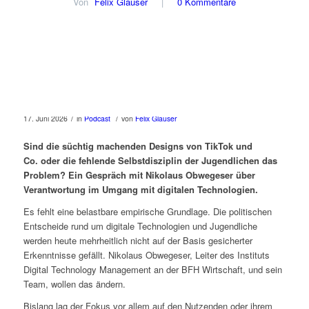
Von
Felix Glauser
|
0 Kommentare
/
/
17. Juni 2026
in
Podcast
von
Felix Glauser
Sind die s
üchtig machende
n
Design
s von TikTok und
Co.
oder
die
fehlende Selbstdisziplin
der Jugendlichen das
Problem
?
Ein
Gespräch
mit
Nikolaus Obwegeser
über
Verantwortung im Umgang mit digitalen Technologien
.
Es fehlt eine belastbare empirische Grundlage. Die politischen
Entscheide rund um digitale Technologien und Jugendliche
werden heute mehrheitlich nicht auf der Basis gesicherter
Erkenntnisse gefällt. Nikolaus Obwegeser, Leiter des Instituts
Digital Technology Management an der BFH Wirtschaft, und sein
Team, wollen das ändern.
Bislang lag der Fokus vor allem auf den Nutzenden oder ihrem