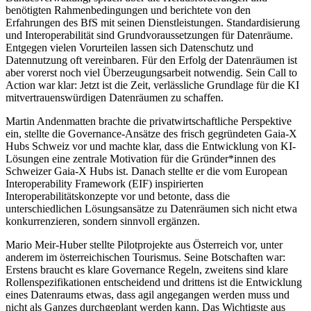
benötigten Rahmenbedingungen und berichtete von den
Erfahrungen des BfS mit seinen Dienstleistungen. Standardisierung
und Interoperabilität sind Grundvoraussetzungen für Datenräume.
Entgegen vielen Vorurteilen lassen sich Datenschutz und
Datennutzung oft vereinbaren. Für den Erfolg der Datenräumen ist
aber vorerst noch viel Überzeugungsarbeit notwendig. Sein Call to
Action war klar: Jetzt ist die Zeit, verlässliche Grundlage für die KI
mitvertrauenswürdigen Datenräumen zu schaffen.
Martin Andenmatten brachte die privatwirtschaftliche Perspektive
ein, stellte die Governance-Ansätze des frisch gegründeten Gaia-X
Hubs Schweiz vor und machte klar, dass die Entwicklung von KI-
Lösungen eine zentrale Motivation für die Gründer*innen des
Schweizer Gaia-X Hubs ist. Danach stellte er die vom European
Interoperability Framework (EIF) inspirierten
Interoperabilitätskonzepte vor und betonte, dass die
unterschiedlichen Lösungsansätze zu Datenräumen sich nicht etwa
konkurrenzieren, sondern sinnvoll ergänzen.
Mario Meir-Huber stellte Pilotprojekte aus Österreich vor, unter
anderem im österreichischen Tourismus. Seine Botschaften war:
Erstens braucht es klare Governance Regeln, zweitens sind klare
Rollenspezifikationen entscheidend und drittens ist die Entwicklung
eines Datenraums etwas, dass agil angegangen werden muss und
nicht als Ganzes durchgeplant werden kann. Das Wichtigste aus