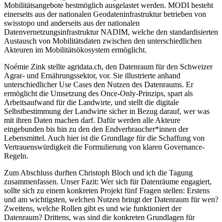
Mobilitätsangebote bestmöglich ausgelastet werden. MODI besteht
einerseits aus der nationalen Geodateninfrastruktur betrieben von
swisstopo und anderseits aus der nationalen
Datenvernetzungsinfrastruktur NADIM, welche den standardisierten
Austausch von Mobilitätsdaten zwischen den unterschiedlichen
Akteuren im Mobilitätsökosystem ermöglicht.
Noémie Zink stellte agridata.ch, den Datenraum für den Schweizer
Agrar- und Ernährungssektor, vor. Sie illustrierte anhand
unterschiedlicher Use Cases den Nutzen des Datenraums. Er
ermöglicht die Umsetzung des Once-Only-Prinzips, spart als
Arbeitsaufwand für die Landwirte, und stellt die digitale
Selbstbestimmung der Landwirte sicher in Bezug darauf, wer was
mit ihren Daten machen darf. Dafür werden alle Akteure
eingebunden bis hin zu den den Endverbraucher*innen der
Lebensmittel. Auch hier ist die Grundlage für die Schaffung von
Vertrauenswürdigkeit die Formulierung von klaren Governance-
Regeln.
Zum Abschluss durften Christoph Bloch und ich die Tagung
zusammenfassen. Unser Fazit: Wer sich für Datenräume engagiert,
sollte sich zu einem konkreten Projekt fünf Fragen stellen: Erstens
und am wichtigsten, welchen Nutzen bringt der Datenraum für wen?
Zweitens, welche Rollen gibt es und wie funktioniert der
Datenraum? Drittens, was sind die konkreten Grundlagen für