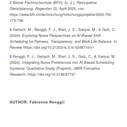
3
Berner Fachhochschule (BFH). (o. J.).
Partizipative
Dienstplanung
. Abgerufen 22. April 2025, von
https://www.bfh.ch/de/forschung/forschungsprojekte/2024-700-
173-738/
4
Gerlach, M., Renggli, F. J., Bieri, J. S., Sariyar, M., & Golz, C.
(2024).
Exploring Nurse Perspectives on AI-Based Shift
Scheduling for Fairness, Transparency, and Work-Life Balance
. In
Review. https://doi.org/10.21203/rs.3.rs-5248710/v1
5
Renggli, F. J., Gerlach, M., Bieri, J. S., Golz, C., & Sariyar, M.
(2024). Integrating Nurse Preferences into AI-Based Scheduling
Systems: Qualitative Study (Preprint).
JMIR Formative
Research
. https://doi.org/10.2196/67747
AUTHOR: Fabienne Renggli