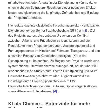
mitarbeiterorientierter Ansatz in der Dienstplanung könnte daher
einen wichtigen Beitrag zur Reduktion dieser negativen Effekte
leisten und gleichzeitig die langfristige Zufriedenheit und Bindung
der Pflegekräfte fördern.
Hier setzte das interdisziplinäre Forschungsprojekt «Partizipative
Dienstplanung» der Berner Fachhochschule (BFH) an
[3]
. Ziel
des Projekts war es, die zentralen Ursachen von Konflikt
zwischen Arbeits- und Privatleben zu identifizieren und die
Perspektiven von Pflegefachpersonen, Assistenzpersonal und
Führungspersonen im Hinblick auf Fairness, Transparenz und den
sinnvollen Einsatz von Künstlicher Intelligenz (KI) in der
Dienstplanung zu beleuchten. Zu Beginn des Projekts wurde eine
systematische Literaturrecherche durchgeführt, bei der über 230
wissenschaftliche Studien zum Thema Dienstplanung und KI im
Gesundheitswesen gesichtet wurden. Ergänzt wurde diese
Grundlage durch Fokusgruppeninterviews mit 22
Gesundheitsfachpersonen aus Spitälern, Spitex-Organisationen
sowie Alters- und Pflegeheimen
[4]
.
KI als Chance – Potenziale für mehr