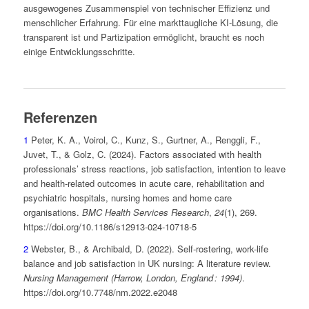
ausgewogenes Zusammenspiel von technischer Effizienz und
menschlicher Erfahrung. Für eine markttaugliche KI-Lösung, die
transparent ist und Partizipation ermöglicht, braucht es noch
einige Entwicklungsschritte.
Referenzen
1
Peter, K. A., Voirol, C., Kunz, S., Gurtner, A., Renggli, F.,
Juvet, T., & Golz, C. (2024). Factors associated with health
professionals’ stress reactions, job satisfaction, intention to leave
and health-related outcomes in acute care, rehabilitation and
psychiatric hospitals, nursing homes and home care
organisations.
BMC Health Services Research
,
24
(1), 269.
https://doi.org/10.1186/s12913-024-10718-5
2
Webster, B., & Archibald, D. (2022). Self-rostering, work-life
balance and job satisfaction in UK nursing: A literature review.
Nursing Management (Harrow, London, England
: 1994)
.
https://doi.org/10.7748/nm.2022.e2048