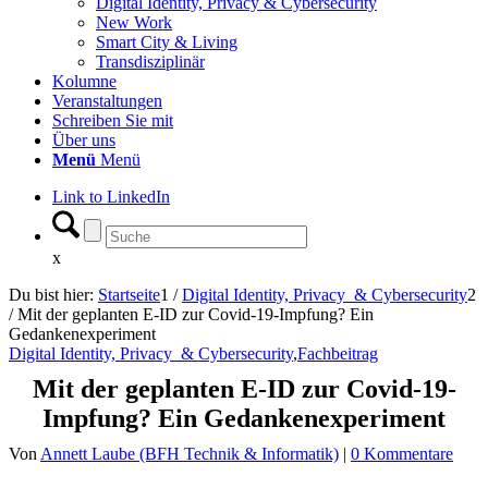
Digital Identity, Privacy & Cybersecurity
New Work
Smart City & Living
Transdisziplinär
Kolumne
Veranstaltungen
Schreiben Sie mit
Über uns
Menü
Menü
Link to LinkedIn
x
Du bist hier:
Startseite
1
/
Digital Identity, Privacy & Cybersecurity
2
/
Mit der geplanten E-ID zur Covid-19-Impfung? Ein
Gedankenexperiment
Digital Identity, Privacy & Cybersecurity
,
Fachbeitrag
Mit der geplanten E-ID zur Covid-19-
Impfung? Ein Gedankenexperiment
Von
Annett Laube (BFH Technik & Informatik)
|
0 Kommentare