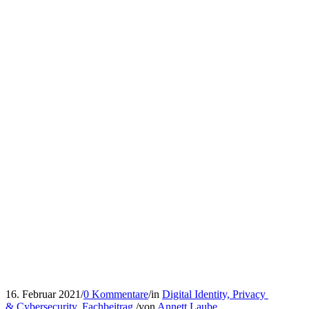
16. Februar 2021
/
0 Kommentare
/
in
Digital Identity, Privacy
& Cybersecurity
,
Fachbeitrag
/
von
Annett Laube