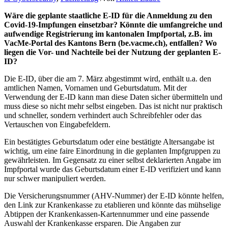
Wäre die geplante staatliche E-ID für die Anmeldung zu den
Covid-19-Impfungen einsetzbar? Könnte die umfangreiche und
aufwendige Registrierung im kantonalen Impfportal, z.B. im
VacMe-Portal des Kantons Bern (be.vacme.ch), entfallen? Wo
liegen die Vor- und Nachteile bei der Nutzung der geplanten E-
ID?
Die E-ID, über die am 7. März abgestimmt wird, enthält u.a. den
amtlichen Namen, Vornamen und Geburtsdatum. Mit der
Verwendung der E-ID kann man diese Daten sicher übermitteln und
muss diese so nicht mehr selbst eingeben. Das ist nicht nur praktisch
und schneller, sondern verhindert auch Schreibfehler oder das
Vertauschen von Eingabefeldern.
Ein bestätigtes Geburtsdatum oder eine bestätigte Altersangabe ist
wichtig, um eine faire Einordnung in die geplanten Impfgruppen zu
gewährleisten. Im Gegensatz zu einer selbst deklarierten Angabe im
Impfportal wurde das Geburtsdatum einer E-ID verifiziert und kann
nur schwer manipuliert werden.
Die Versicherungsnummer (AHV-Nummer) der E-ID könnte helfen,
den Link zur Krankenkasse zu etablieren und könnte das mühselige
Abtippen der Krankenkassen-Kartennummer und eine passende
Auswahl der Krankenkasse ersparen. Die Angaben zur