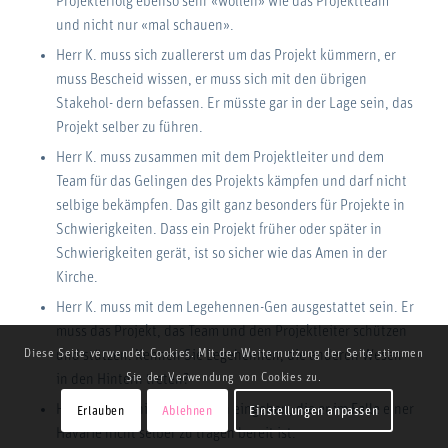
Projekterfolg ebenso sehr «wollen» wie das Projektteam
und nicht nur «mal schauen».
Herr K. muss sich zuallererst um das Projekt kümmern, er
muss Bescheid wissen, er muss sich mit den übrigen
Stakehol- dern befassen. Er müsste gar in der Lage sein, das
Projekt selber zu führen.
Herr K. muss zusammen mit dem Projektleiter und dem
Team für das Gelingen des Projekts kämpfen und darf nicht
selbige bekämpfen. Das gilt ganz besonders für Projekte in
Schwierigkeiten. Dass ein Projekt früher oder später in
Schwierigkeiten gerät, ist so sicher wie das Amen in der
Kirche.
Herr K. muss mit dem Legehennen-Gen ausgestattet sein. Er
muss das Projekt, das Team und den Projektleiter schützen
Diese Seite verwendet Cookies. Mit der Weiternutzung der Seite stimmen
und stützen. Kennen Sie Legehennen, die anderen Wesen
Sie der Verwendung von Cookies zu.
in den Hintern treten?
Herr K. sollte niemals Risiken eingehen, die er im Falle einer
Erlauben
Ablehnen
Einstellungen anpassen
Havarie nicht selber zu tragen bereit ist.